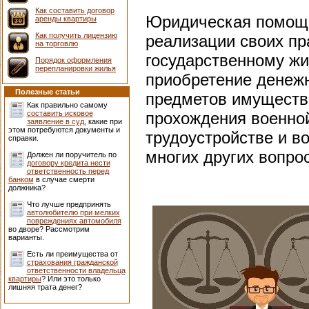
Как составить договор
Юридическая помощь
аренды квартиры
Как получить лицензию
реализации своих пр
на торговлю
государственному жи
Порядок оформления
перепланировки жилья
приобретение денеж
Полезные статьи
предметов имущества
Как правильно самому
составить исковое
прохождения военно
заявление в суд
, какие при
этом потребуются документы и
трудоустройстве и в
справки.
многих других вопро
Должен ли поручитель по
договору кредита нести
ответственность перед
банком
в случае смерти
должника?
Что лучше предпринять
автолюбителю при мелких
повреждениях автомобиля
во дворе? Рассмотрим
варианты.
Есть ли преимущества от
страхования гражданской
ответственности владельца
квартиры
? Или это только
лишняя трата денег?