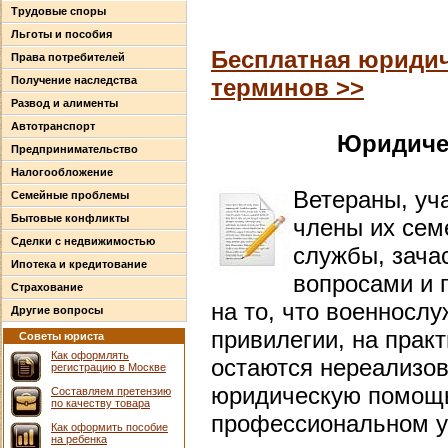
Трудовые споры
Льготы и пособия
Бесплатная юридич
Права потребителей
Получение наследства
терминов >>
Развод и алименты
Автотранспорт
Юридиче
Предпринимательство
Налогообложение
Ветераны, уч
Семейные проблемы
Бытовые конфликты
члены их сем
Сделки с недвижимостью
службы, зача
Ипотека и кредитование
вопросами и 
Страхование
на то, что военносл
Другие вопросы
привилегии, на прак
Советы юриста
Как оформлять
остаются нереализо
регистрацию в Москве
юридическую помощ
Составляем претензию
по качеству товара
профессиональном у
Как оформить пособие
на ребенка