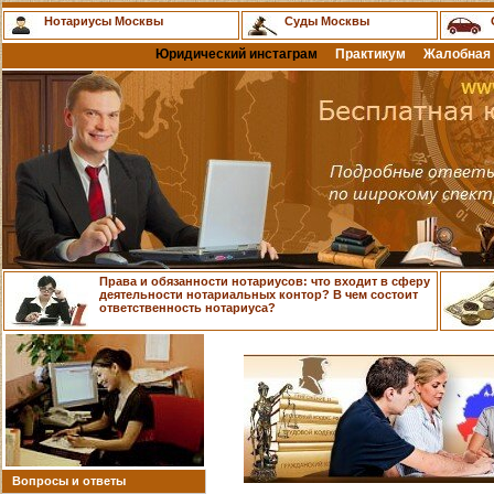
Нотариусы Москвы
Суды Москвы
Юридический инстаграм
Практикум
Жалобная 
Права и обязанности нотариусов: что входит в сферу
деятельности нотариальных контор? В чем состоит
ответственность нотариуса?
Вопросы и ответы