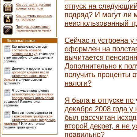
отпуск на следующий 
Как составить договор
аренды квартиры
подряд? И могут ли 
Как получить лицензию
на торговлю
неиспользованный тр
Порядок оформления
перепланировки жилья
Сейчас я устроена у
Полезные статьи
Как правильно самому
оформлен на полстав
составить исковое
заявление в суд
, какие при
вычитается пенсионн
этом потребуются документы и
справки.
Дополнительно к пол
Должен ли поручитель по
договору кредита нести
получить проценты о
ответственность перед
банком
в случае смерти
налоги?
должника?
Что лучше предпринять
автолюбителю при мелких
повреждениях автомобиля
Я была в отпуске по 
во дворе? Рассмотрим
варианты.
декабре 2008 года у
Есть ли преимущества от
был рассчитан исходя
страхования гражданской
ответственности владельца
квартиры
? Или это только
второй декрет, я не 
лишняя трата денег?
правильно?