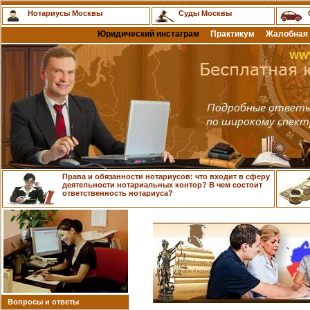
Нотариусы Москвы
Суды Москвы
Юридический инстаграм
Практикум
Жалобная 
Права и обязанности нотариусов: что входит в сферу
деятельности нотариальных контор? В чем состоит
ответственность нотариуса?
Вопросы и ответы