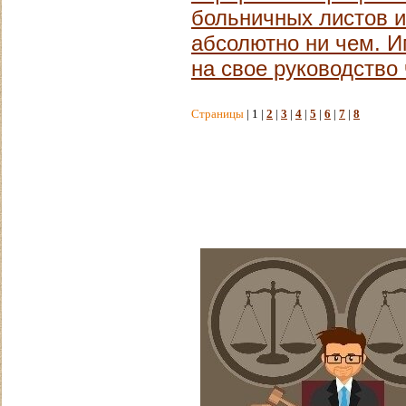
больничных листов и
абсолютно ни чем. И
на свое руководство 
Страницы
| 1 |
2
|
3
|
4
|
5
|
6
|
7
|
8