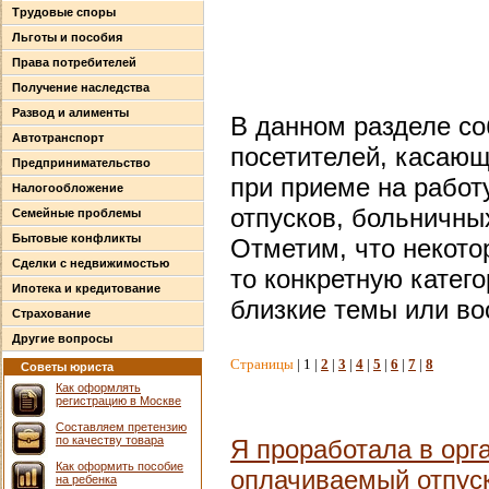
Трудовые споры
Льготы и пособия
Права потребителей
Получение наследства
Развод и алименты
В данном разделе со
Автотранспорт
посетителей, касаю
Предпринимательство
при приеме на работ
Налогообложение
отпусков, больничных
Семейные проблемы
Бытовые конфликты
Отметим, что некото
Сделки с недвижимостью
то конкретную катег
Ипотека и кредитование
близкие темы или во
Страхование
Другие вопросы
Страницы
| 1 |
2
|
3
|
4
|
5
|
6
|
7
|
8
Советы юриста
Как оформлять
регистрацию в Москве
Составляем претензию
по качеству товара
Я проработала в орг
Как оформить пособие
оплачиваемый отпуск
на ребенка