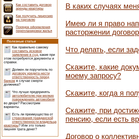
В каких случаях мен
Как составить договор
аренды квартиры
Как получить лицензию
на торговлю
Имею ли я право нап
Порядок оформления
расторжении догово
перепланировки жилья
Полезные статьи
Как правильно самому
Что делать, если за
составить исковое
заявление в суд
, какие при
этом потребуются документы и
справки.
Скажите, какие доку
Должен ли поручитель по
договору кредита нести
моему запросу?
ответственность перед
банком
в случае смерти
должника?
Скажите, когда я по
Что лучше предпринять
автолюбителю при мелких
повреждениях автомобиля
во дворе? Рассмотрим
варианты.
Скажите, при достиж
Есть ли преимущества от
пенсию, если есть в
страхования гражданской
ответственности владельца
квартиры
? Или это только
лишняя трата денег?
Договор о коллектив