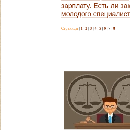
зарплату. Есть ли за
молодого специалис
Страницы
|
1
|
2
|
3
|
4
|
5
|
6
| 7 |
8