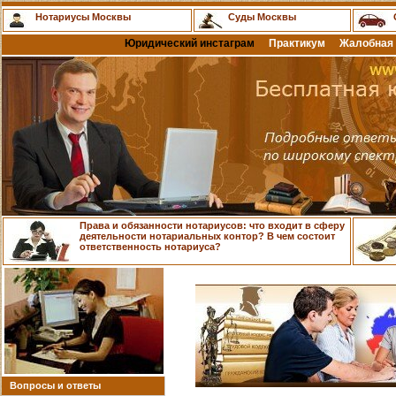
Нотариусы Москвы
Суды Москвы
Юридический инстаграм
Практикум
Жалобная 
Права и обязанности нотариусов: что входит в сферу
деятельности нотариальных контор? В чем состоит
ответственность нотариуса?
Вопросы и ответы