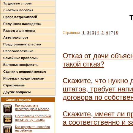
Трудовые споры
Льготы и пособия
Права потребителей
Получение наследства
Развод и алименты
Страницы
|
1
|
2
|
3
|
4
|
5
|
6
| 7 |
8
Автотранспорт
Предпринимательство
Налогообложение
Отказ от дачи объяс
Семейные проблемы
такой отказ?
Бытовые конфликты
Сделки с недвижимостью
Ипотека и кредитование
Скажите, что нужно 
Страхование
штатов, требует нап
Другие вопросы
договора по собств
Советы юриста
Как оформлять
регистрацию в Москве
Скажите, имеет ли п
Составляем претензию
по качеству товара
а соответственно и 
Как оформить пособие
на ребенка