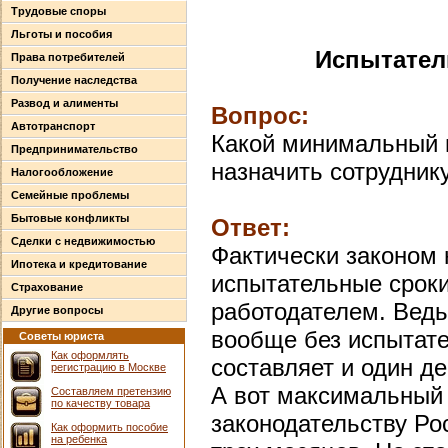
Трудовые споры
Льготы и пособия
Испытател
Права потребителей
Получение наследства
Развод и алименты
Вопрос:
Автотранспорт
Какой минимальный 
Предпринимательство
назначить сотрудник
Налогообложение
Семейные проблемы
Бытовые конфликты
Ответ:
Сделки с недвижимостью
Фактически законом
Ипотека и кредитование
испытательные сроки
Страхование
работодателем. Вед
Другие вопросы
вообще без испытате
Советы юриста
Как оформлять
составляет и один де
регистрацию в Москве
А вот максимальный 
Составляем претензию
по качеству товара
законодательству Ро
Как оформить пособие
на ребенка