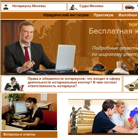
Нотариусы Москвы
Суды Москвы
Юридический инстаграм
Практикум
Жалобная 
Права и обязанности нотариусов: что входит в сферу
деятельности нотариальных контор? В чем состоит
ответственность нотариуса?
Вопросы и ответы