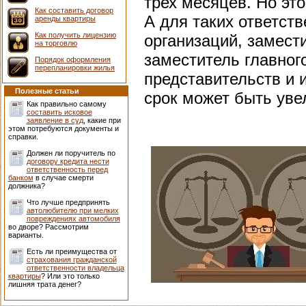
трех месяцев. Но эт
Как составить договор
А для таких ответст
аренды квартиры
Как получить лицензию
организаций, замест
на торговлю
заместитель главног
Порядок оформления
перепланировки жилья
представительств и 
Полезные статьи
срок может быть уве
Как правильно самому
составить исковое
заявление в суд
, какие при
этом потребуются документы и
справки.
Должен ли поручитель по
договору кредита нести
ответственность перед
банком
в случае смерти
должника?
Что лучше предпринять
автолюбителю при мелких
повреждениях автомобиля
во дворе? Рассмотрим
варианты.
Есть ли преимущества от
страхования гражданской
ответственности владельца
квартиры
? Или это только
лишняя трата денег?