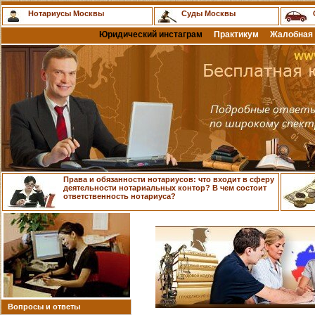
Нотариусы Москвы
Суды Москвы
Юридический инстаграм
Практикум
Жалобная 
Права и обязанности нотариусов: что входит в сферу
деятельности нотариальных контор? В чем состоит
ответственность нотариуса?
Вопросы и ответы