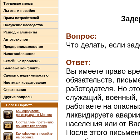
Трудовые споры
Льготы и пособия
Заде
Права потребителей
Получение наследства
Развод и алименты
Вопрос:
Автотранспорт
Что делать, если за
Предпринимательство
Налогообложение
Ответ:
Семейные проблемы
Бытовые конфликты
Вы имеете право вр
Сделки с недвижимостью
обязательств, письм
Ипотека и кредитование
работодателя. Но эт
Страхование
служащий, военный, 
Другие вопросы
работаете на опасны
Советы юриста
Как оформлять
ликвидируете аварии
регистрацию в Москве
населения или от Ва
Составляем претензию
по качеству товара
После этого письмен
Как оформить пособие
на ребенка