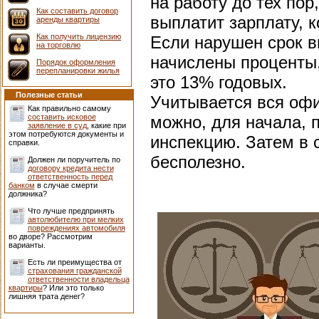
на работу до тех пор
Как составить договор
выплатит зарплату, 
аренды квартиры
Как получить лицензию
Если нарушен срок в
на торговлю
начислены проценты,
Порядок оформления
перепланировки жилья
это 13% годовых.
Полезные статьи
Учитывается вся офи
Как правильно самому
составить исковое
можно, для начала, 
заявление в суд
, какие при
этом потребуются документы и
инспекцию. Затем в с
справки.
бесполезно.
Должен ли поручитель по
договору кредита нести
ответственность перед
банком
в случае смерти
должника?
Что лучше предпринять
автолюбителю при мелких
повреждениях автомобиля
во дворе? Рассмотрим
варианты.
Есть ли преимущества от
страхования гражданской
ответственности владельца
квартиры
? Или это только
лишняя трата денег?