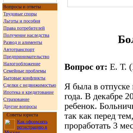
Вопросы и ответы
Трудовые споры
Льготы и пособия
Права потребителей
Получение наследства
Бо
Развод и алименты
Автотранспорт
Предпринимательство
Налогообложение
Вопрос от:
Е. Т. 
Семейные проблемы
Бытовые конфликты
Я была в отпуске
Сделки с недвижимостью
Ипотека и кредитование
года. В декабре 2
Страхование
ребенок. Больнич
Другие вопросы
так как перед тем,
Советы юриста
Как оформлять
проработать 3 ме
регистрацию в
Москве