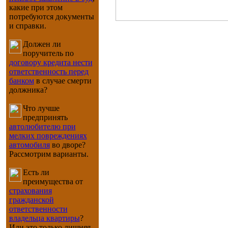
какие при этом
потребуются документы
и справки.
Должен ли
поручитель по
договору кредита нести
ответственность перед
банком
в случае смерти
должника?
Что лучше
предпринять
автолюбителю при
мелких повреждениях
автомобиля
во дворе?
Рассмотрим варианты.
Есть ли
преимущества от
страхования
гражданской
ответственности
владельца квартиры
?
Или это только лишняя