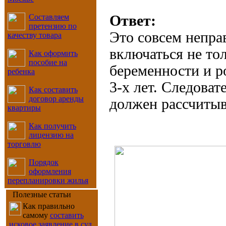
Ответ:
Составляем
претензию по
Это совсем непра
качеству товара
включаться не тол
Как оформить
пособие на
беременности и ро
ребенка
3-х лет. Следова
Как составить
договор аренды
должен рассчитыв
квартиры
Как получить
лицензию на
торговлю
Порядок
оформления
перепланировки жилья
Полезные статьи
Как правильно
самому
составить
исковое заявление в суд
,