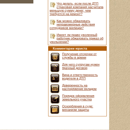
Что делать, если после ДТП
страховая компания насчитала
меньшую сумму денег, чем
требуется на ремонт?
Как можно обжаловать
неправомерные действия
сотрудников милиции?
Имеет ли право уволенный
работник обжаловать приказ об
увольнении?
Комментарии юриста
Получение отсрочки от
службы в армии
Для чего супругам нужен
брачный договор
Вина и ответственность
водителя в ДТП
Доверенность на
распоряжение вкладом
Порядок оформления
земельного участка
Оскорбления в суде:
механизм защиты