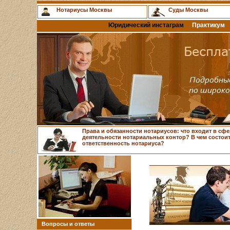
Нотариусы Москвы
Суды Москвы
Юридический инстаграм
Практикум
Права и обязанности нотариусов: что входит в сфе
деятельности нотариальных контор? В чем состои
ответственность нотариуса?
Вопросы и ответы