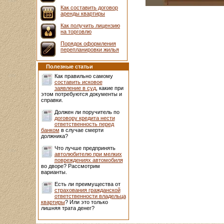
Как составить договор
аренды квартиры
Как получить лицензию
на торговлю
Порядок оформления
перепланировки жилья
Полезные статьи
Как правильно самому
составить исковое
заявление в суд
, какие при
этом потребуются документы и
справки.
Должен ли поручитель по
договору кредита нести
ответственность перед
банком
в случае смерти
должника?
Что лучше предпринять
автолюбителю при мелких
повреждениях автомобиля
во дворе? Рассмотрим
варианты.
Есть ли преимущества от
страхования гражданской
ответственности владельца
квартиры
? Или это только
лишняя трата денег?