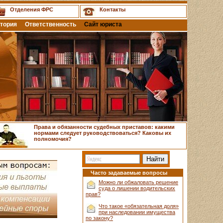
Отделения ФРС
Контакты
тория
Ответственность
Сайт юриста
Права и обязанности судебных приставов: какими
нормами следует руководствоваться? Каковы их
полномочия?
Часто задаваемые вопросы
Можно ли обжаловать решение
суда о лишении водительских
прав?
Что такое «обязательная доля»
при наследовании имущества
по закону?