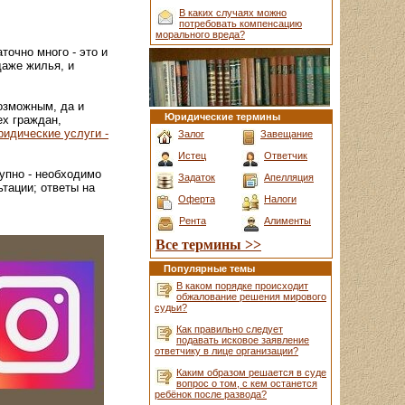
В каких случаях можно
потребовать компенсацию
морального вреда?
точно много - это и
даже жилья, и
озможным, да и
Юридические термины
ех граждан,
ридические услуги -
Залог
Завещание
Истец
Ответчик
упно - необходимо
Задаток
Апелляция
тации; ответы на
Оферта
Налоги
Рента
Алименты
Все термины >>
Популярные темы
В каком порядке происходит
обжалование решения мирового
судьи?
Как правильно следует
подавать исковое заявление
ответчику в лице организации?
Каким образом решается в суде
вопрос о том, с кем останется
ребёнок после развода?