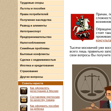
Трудовые споры
Льготы и пособия
Причин, п
Права потребителей
сложности
Получение наследства
возникнов
Развод и алименты
Обращени
Автотранспорт
стоят так
проживаю
Предпринимательство
консульт
Налогообложение
Тысячи москвичей уже вос
Семейные проблемы
всего лишь правильно запо
Бытовые конфликты
свои вопросы Вы получите
Сделки с недвижимостью
Ипотека и кредитование
Страхование
Другие вопросы
Советы юриста
Как оформлять
регистрацию в Москве
Составляем претензию
по качеству товара
Как оформить пособие
на ребенка