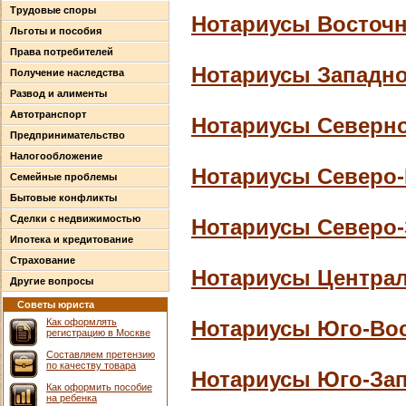
Трудовые споры
Нотариусы Восточн
Льготы и пособия
Права потребителей
Нотариусы Западно
Получение наследства
Развод и алименты
Автотранспорт
Нотариусы Северно
Предпринимательство
Налогообложение
Нотариусы Северо-
Семейные проблемы
Бытовые конфликты
Сделки с недвижимостью
Нотариусы Северо-
Ипотека и кредитование
Страхование
Нотариусы Централ
Другие вопросы
Советы юриста
Как оформлять
Нотариусы Юго-Вос
регистрацию в Москве
Составляем претензию
по качеству товара
Нотариусы Юго-Зап
Как оформить пособие
на ребенка