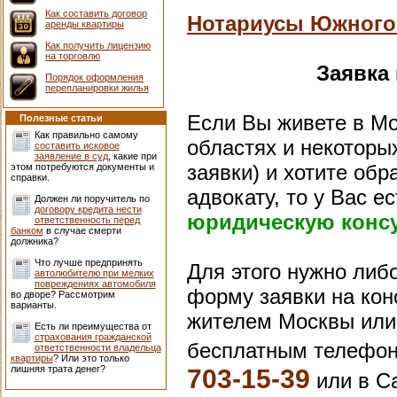
Как составить договор
Нотариусы Южного 
аренды квартиры
Как получить лицензию
на торговлю
Заявка
Порядок оформления
перепланировки жилья
Если Вы живете в Мо
Полезные статьи
Как правильно самому
областях и некоторых
составить исковое
заявление в суд
, какие при
заявки) и хотите обр
этом потребуются документы и
справки.
адвокату, то у Вас 
Должен ли поручитель по
договору кредита нести
юридическую конс
ответственность перед
банком
в случае смерти
должника?
Что лучше предпринять
Для этого нужно либ
автолюбителю при мелких
повреждениях автомобиля
форму заявки на конс
во дворе? Рассмотрим
варианты.
жителем Москвы или 
Есть ли преимущества от
страхования гражданской
бесплатным телефон
ответственности владельца
квартиры
? Или это только
лишняя трата денег?
703-15-39
или в С