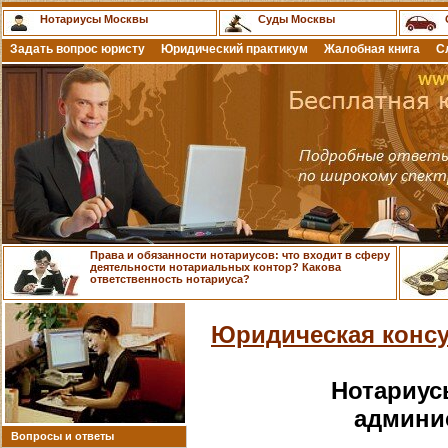
Нотариусы Москвы
Суды Москвы
Задать вопрос юристу
Юридический практикум
Жалобная книга
С
Права и обязанности нотариусов: что входит в сферу
деятельности нотариальных контор? Какова
ответственность нотариуса?
Юридическая консу
Нотариус
админи
Вопросы и ответы