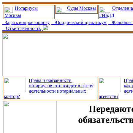
Нотариусы
Суды Москвы
Отделени
Москвы
ГИБДД
Задать вопрос юристу
Юридический практикум
Жалобная 
Ответственность
Права и обязанности
Прав
нотариусов: что входит в сферу
как 
деятельности нотариальных
деят
контор?
агентств?
Передаютс
обязательст