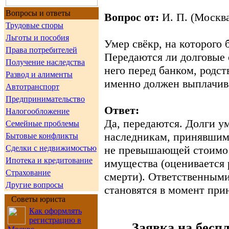
Вопросы и ответы
Вопрос от:
И. П. (Москв
Трудовые споры
Льготы и пособия
Умер свёкр, на которого
Права потребителей
Передаются ли долговые 
Получение наследства
него перед банком, родст
Развод и алименты
именно должен выплачив
Автотранспорт
Предпринимательство
Ответ:
Налогообложение
Да, передаются. Долги у
Семейные проблемы
наследникам, принявшим 
Бытовые конфликты
Сделки с недвижимостью
не превышающей стоимос
Ипотека и кредитование
имущества (оценивается
Страхование
смерти). Ответственными
Другие вопросы
становятся в момент при
Советы юриста
Как оформлять
регистрацию в
Заявка на бесп