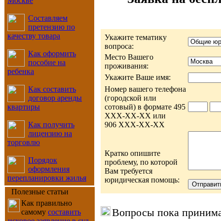
Москве
Составляем
претензию по
качеству товара
Укажите тематику
вопроса:
Как оформить
Место Вашего
пособие на
проживания:
ребенка
Укажите Ваше имя:
Как составить
Номер вашего телефона
договор аренды
(городской или
квартиры
сотовый) в формате 495
ХХХ-ХХ-ХХ или
Как получить
906 ХХХ-ХХ-ХХ
лицензию на
торговлю
Кратко опишите
Порядок
проблему, по которой
оформления
Вам требуется
перепланировки жилья
юридическая помощь:
Полезные статьи
Как правильно
Вопросы пока приним
самому
составить
исковое заявление в суд
,