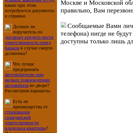
Москве и Московской обл
какие при этом
правильно, Вам перезвон
потребуются документы
и справки.
Сообщаемые Вами личн
Должен ли
поручитель по
телефона) нигде не будут
договору кредита нести
доступны только лишь д
ответственность перед
банком
в случае смерти
должника?
Что лучше
предпринять
автолюбителю при
мелких повреждениях
автомобиля
во дворе?
Рассмотрим варианты.
Есть ли
преимущества от
страхования
гражданской
ответственности
владельца квартиры
?