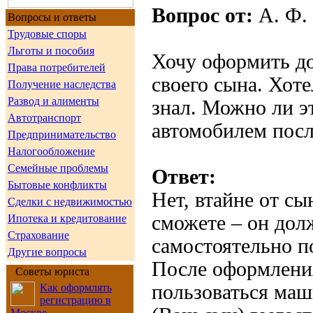
Вопрос от:
А. Ф.
Вопросы и ответы
Трудовые споры
Льготы и пособия
Хочу оформить до
Права потребителей
своего сына. Хоте
Получение наследства
Развод и алименты
знал. Можно ли эт
Автотранспорт
автомобилем посл
Предпринимательство
Налогообложение
Семейные проблемы
Ответ:
Бытовые конфликты
Нет, втайне от с
Сделки с недвижимостью
сможете – он долж
Ипотека и кредитование
Страхование
самостоятельно п
Другие вопросы
После оформлени
Советы юриста
пользоваться маш
Как оформлять
регистрацию в
Москве