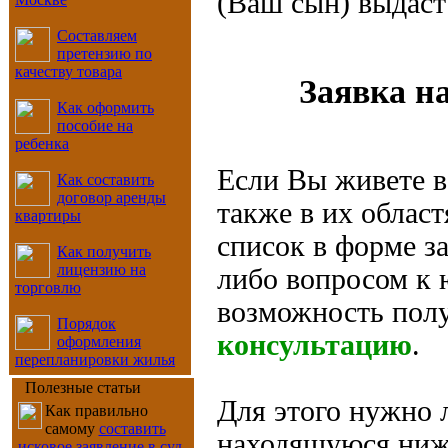
(Ваш сын) выдаст
Составляем
претензию по
качеству товара
Заявка н
Как оформить
пособие на
ребенка
Если Вы живете в
Как составить
договор аренды
также в их област
квартиры
список в форме за
Как получить
лицензию на
либо вопросом к ю
торговлю
возможность пол
Порядок
консультацию
.
оформления
перепланировки жилья
Полезные статьи
Для этого нужно 
Как правильно
самому
составить
находящуюся ниже
исковое заявление в суд
,