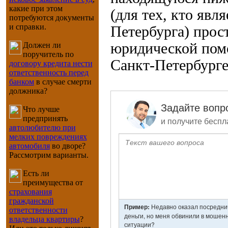
какие при этом
(для тех, кто яв
потребуются документы
и справки.
Петербурга) прос
юридической пом
Должен ли
поручитель по
Санкт-Петербург
договору кредита нести
ответственность перед
банком
в случае смерти
должника?
Что лучше
предпринять
автолюбителю при
мелких повреждениях
автомобиля
во дворе?
Рассмотрим варианты.
Есть ли
преимущества от
страхования
гражданской
ответственности
владельца квартиры
?