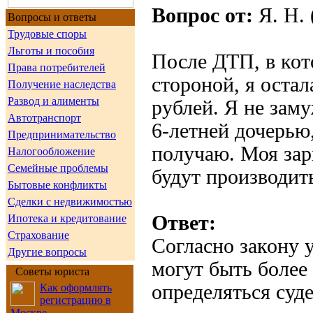
Вопрос от:
Я. Н. 
Вопросы и ответы
Трудовые споры
Льготы и пособия
После ДТП, в кот
Права потребителей
стороной, я оста
Получение наследства
Развод и алименты
рублей. Я не зам
Автотранспорт
6-летней дочерью
Предпринимательство
получаю. Моя зар
Налогообложение
Семейные проблемы
будут производит
Бытовые конфликты
Сделки с недвижимостью
Ответ:
Ипотека и кредитование
Страхование
Согласно закону 
Другие вопросы
могут быть более
Советы юриста
определяться суд
Как оформлять
регистрацию в
Москве