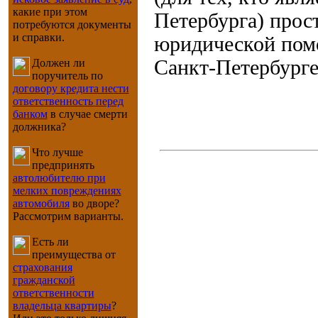
какие при этом
Петербурга) прос
потребуются документы
и справки.
юридической пом
Санкт-Петербург
Должен ли
поручитель по
договору кредита нести
ответственность перед
банком
в случае смерти
должника?
Что лучше
предпринять
автолюбителю при
мелких повреждениях
автомобиля
во дворе?
Рассмотрим варианты.
Есть ли
преимущества от
страхования
гражданской
ответственности
владельца квартиры
?