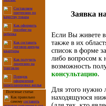
Составляем
Заявка н
претензию по
качеству товара
Как оформить
пособие на
Если Вы живете в
ребенка
также в их област
Как составить
договор аренды
список в форме за
квартиры
либо вопросом к ю
Как получить
лицензию на
возможность пол
торговлю
консультацию
.
Порядок
оформления
перепланировки жилья
Для этого нужно 
Полезные статьи
находящуюся ниже
Как правильно
самому
составить
(для тех, кто яв
исковое заявление в суд
,