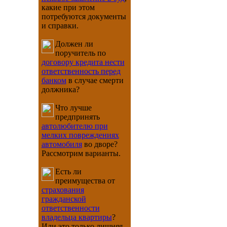
какие при этом
потребуются документы
и справки.
Должен ли
поручитель по
договору кредита нести
ответственность перед
банком
в случае смерти
должника?
Что лучше
предпринять
автолюбителю при
мелких повреждениях
автомобиля
во дворе?
Рассмотрим варианты.
Есть ли
преимущества от
страхования
гражданской
ответственности
владельца квартиры
?
Или это только лишняя