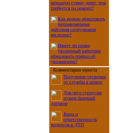
меньшую сумму денег, чем
требуется на ремонт?
Как можно обжаловать
неправомерные
действия сотрудников
милиции?
Имеет ли право
уволенный работник
обжаловать приказ об
увольнении?
Комментарии юриста
Получение отсрочки
от службы в армии
Для чего супругам
нужен брачный
договор
Вина и
ответственность
водителя в ДТП