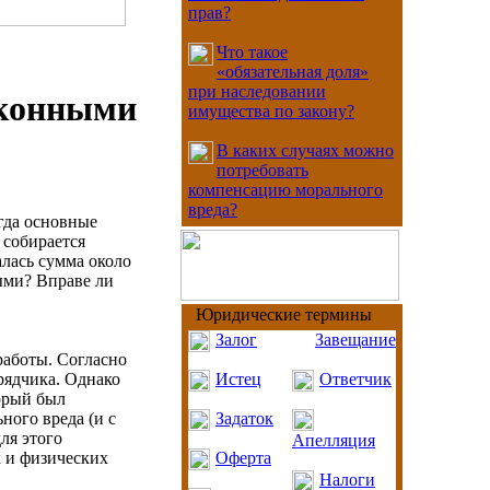
прав?
Что такое
«обязательная доля»
при наследовании
аконными
имущества по закону?
В каких случаях можно
потребовать
компенсацию морального
вреда?
огда основные
 собирается
алась сумма около
ыми? Вправе ли
Юридические термины
Залог
Завещание
работы. Согласно
дрядчика. Однако
Истец
Ответчик
торый был
ного вреда (и с
Задаток
ля этого
Апелляция
 и физических
Оферта
Налоги