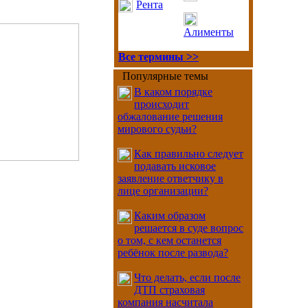
Рента
Алименты
Все термины >>
Популярные темы
В каком порядке
происходит
обжалование решения
мирового судьи?
Как правильно следует
подавать исковое
заявление ответчику в
лице организации?
Каким образом
решается в суде вопрос
о том, с кем останется
ребёнок после развода?
Что делать, если после
ДТП страховая
компания насчитала