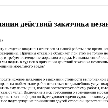
нании действий заказчика нез
а)
ту и отделке квартиры отказался от нашей работы в то время, к
завершены. Причины отказа не объясняет, при этом не только не
еще и требует возмещение морального вреда. Не выплаченной ост
 мы подать в суд иск о признании действий заказчика незаконн
мещение морального вреда?
подать исковое заявление о взыскании стоимости выполненной 
вправе на любом этапе работ отказаться от дальнейших услуг по
атить ему часть цены, которая соответствует объему работы, ко
каза от услуг. Включение в иск требования о возмещении мораль
роны заказчика) вряд ли будет удовлетворено судом, поскольку д
ьное подтверждение причинения другой стороной нравственных