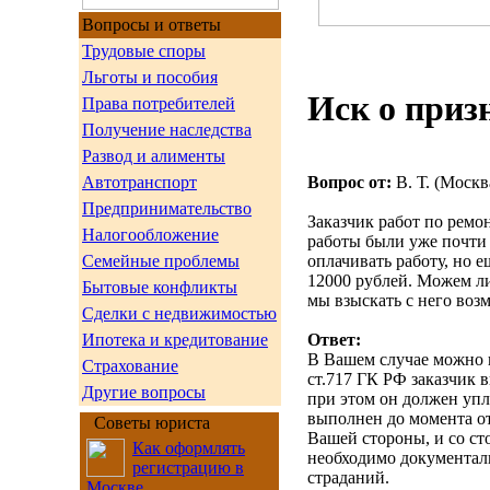
Вопросы и ответы
Трудовые споры
Льготы и пособия
Иск о приз
Права потребителей
Получение наследства
Развод и алименты
Вопрос от:
В. Т. (Москв
Автотранспорт
Предпринимательство
Заказчик работ по ремон
Налогообложение
работы были уже почти 
оплачивать работу, но 
Семейные проблемы
12000 рублей. Можем ли
Бытовые конфликты
мы взыскать с него воз
Сделки с недвижимостью
Ответ:
Ипотека и кредитование
В Вашем случае можно 
Страхование
ст.717 ГК РФ заказчик 
Другие вопросы
при этом он должен упл
выполнен до момента от
Советы юриста
Вашей стороны, и со сто
Как оформлять
необходимо документал
регистрацию в
страданий.
Москве