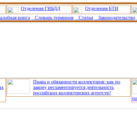
Отделения ГИБДД
Отделения БТИ
алобная книга
Словарь терминов
Статьи
Законодательство
Права и обязанности коллекторов: как по
ых
закону регламентируется деятельность
российских коллекторских агентств?
п