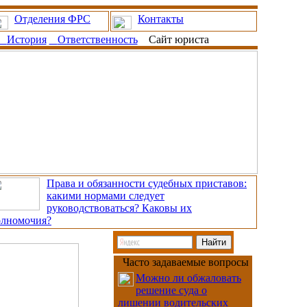
Отделения ФРС
Контакты
История
Ответственность
Сайт юриста
Права и обязанности судебных приставов:
какими нормами следует
руководствоваться? Каковы их
олномочия?
Часто задаваемые вопросы
Можно ли обжаловать
решение суда о
лишении водительских