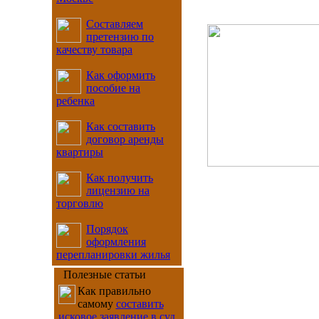
Составляем
претензию по
качеству товара
Как оформить
пособие на
ребенка
Как составить
договор аренды
квартиры
Как получить
лицензию на
торговлю
Порядок
оформления
перепланировки жилья
Полезные статьи
Как правильно
самому
составить
исковое заявление в суд
,