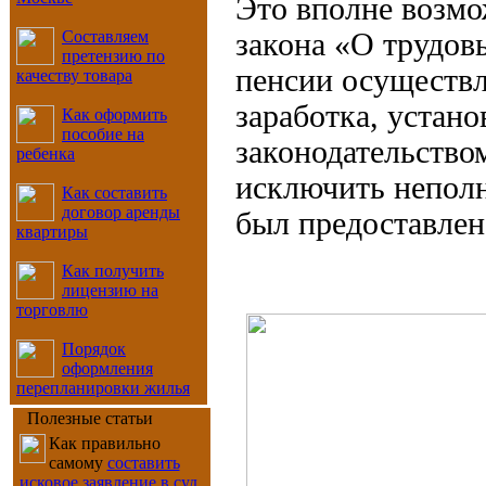
Это вполне возмож
закона «О трудов
Составляем
претензию по
пенсии осуществл
качеству товара
заработка, устан
Как оформить
пособие на
законодательство
ребенка
исключить неполн
Как составить
договор аренды
был предоставлен 
квартиры
Как получить
лицензию на
торговлю
Порядок
оформления
перепланировки жилья
Полезные статьи
Как правильно
самому
составить
исковое заявление в суд
,