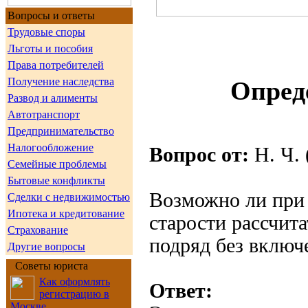
Вопросы и ответы
Трудовые споры
Льготы и пособия
Права потребителей
Получение наследства
Опред
Развод и алименты
Автотранспорт
Предпринимательство
Налогообложение
Вопрос от:
Н. Ч. 
Семейные проблемы
Бытовые конфликты
Возможно ли при
Сделки с недвижимостью
Ипотека и кредитование
старости рассчит
Страхование
подряд без включ
Другие вопросы
Советы юриста
Как оформлять
Ответ:
регистрацию в
Москве