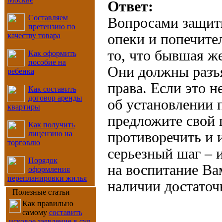
Ответ:
Составляем
Вопросами защиты
претензию по
качеству товара
опеки и попечите
то, что бывшая ж
Как оформить
пособие на
Они должны разъ
ребенка
права. Если это н
Как составить
договор аренды
об установлении 
квартиры
предложите свой 
Как получить
лицензию на
противоречить и 
торговлю
серьезный шаг – 
Порядок
на воспитание Ва
оформления
перепланировки жилья
наличии достаточ
Полезные статьи
Как правильно
самому
составить
исковое заявление в суд
,