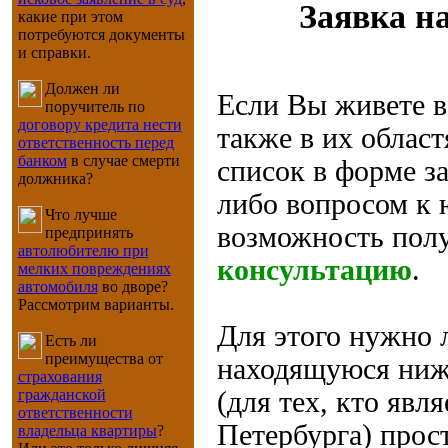
Заявка н
какие при этом
потребуются документы
и справки.
Должен ли
Если Вы живете в
поручитель по
договору кредита нести
также в их област
ответственность перед
банком
в случае смерти
список в форме за
должника?
либо вопросом к ю
Что лучше
возможность пол
предпринять
автолюбителю при
консультацию
.
мелких повреждениях
автомобиля
во дворе?
Рассмотрим варианты.
Для этого нужно 
Есть ли
преимущества от
находящуюся ниже
страхования
гражданской
(для тех, кто яв
ответственности
Петербурга) прос
владельца квартиры
?