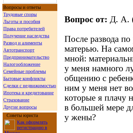
Вопросы и ответы
Трудовые споры
Вопрос от:
Д. А. 
Льготы и пособия
Права потребителей
Получение наследства
После развода по
Развод и алименты
матерью. На само
Автотранспорт
мной: материаль
Предпринимательство
Налогообложение
у меня намного л
Семейные проблемы
общению с ребенк
Бытовые конфликты
Сделки с недвижимостью
ним у меня нет в
Ипотека и кредитование
которые я плачу 
Страхование
в большей мере дл
Другие вопросы
у жены?
Советы юриста
Как оформлять
регистрацию в
Москве