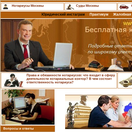
Нотариусы Москвы
Суды Москвы
Юридический инстаграм
Практикум
Жалобная 
Права и обязанности нотариусов: что входит в сферу
деятельности нотариальных контор? В чем состоит
ответственность нотариуса?
Вопросы и ответы