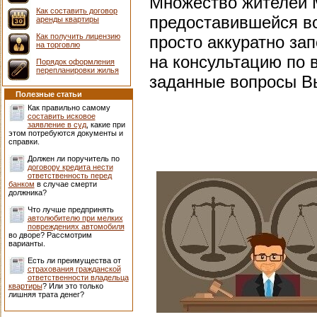
Множество жителей 
Как составить договор
предоставившейся во
аренды квартиры
Как получить лицензию
просто аккуратно за
на торговлю
на консультацию по 
Порядок оформления
перепланировки жилья
заданные вопросы Вы
Полезные статьи
Как правильно самому
составить исковое
заявление в суд
, какие при
этом потребуются документы и
справки.
Должен ли поручитель по
договору кредита нести
ответственность перед
банком
в случае смерти
должника?
Что лучше предпринять
автолюбителю при мелких
повреждениях автомобиля
во дворе? Рассмотрим
варианты.
Есть ли преимущества от
страхования гражданской
ответственности владельца
квартиры
? Или это только
лишняя трата денег?