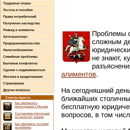
Трудовые споры
Льготы и пособия
Права потребителей
Получение наследства
Развод и алименты
Проблемы с
Автотранспорт
сложным де
Предпринимательство
юридически
Налогообложение
не знают, 
Семейные проблемы
Бытовые конфликты
разъяснени
Сделки с недвижимостью
алиментов
.
Ипотека и кредитование
Страхование
На сегодняшний ден
Другие вопросы
ближайших столичны
Советы юриста
Как оформлять
бесплатную юридиче
регистрацию в Москве
вопросов, в том числ
Составляем претензию
по качеству товара
Как оформить пособие
на ребенка