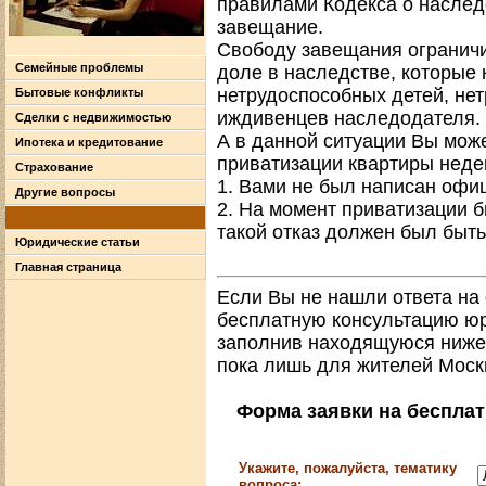
правилами Кодекса о наслед
завещание.
Свободу завещания ограничи
Семейные проблемы
доле в наследстве, которые
нетрудоспособных детей, нет
Бытовые конфликты
иждивенцев наследодателя.
Сделки с недвижимостью
А в данной ситуации Вы може
Ипотека и кредитование
приватизации квартиры неде
Страхование
1. Вами не был написан офиц
Другие вопросы
2. На момент приватизации 
такой отказ должен был быт
Юридические статьи
Главная страница
Если Вы не нашли ответа на 
бесплатную консультацию юр
заполнив находящуюся ниже 
пока лишь для жителей Моск
Форма заявки на беспла
Укажите, пожалуйста, тематику
вопроса: