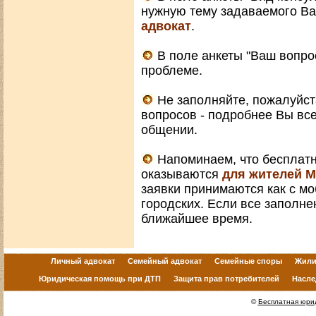
нужную тему задаваемого Ва
адвокат
.
В поле анкеты "Ваш вопро
проблеме.
Не заполняйте, пожалуйст
вопросов - подробнее Вы вс
общении.
Напоминаем, что бесплат
оказываются
для жителей 
заявки принимаются как с мо
городских. Если все заполне
ближайшее время.
Личный адвокат
Семейный адвокат
Семейные споры
Жили
Юридическая помощь при ДТП
Защита прав потребителей
Насле
©
Бесплатная юрид