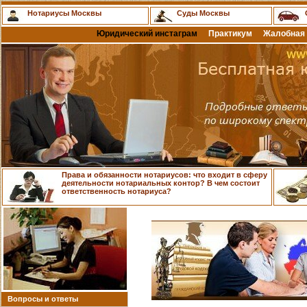
Нотариусы Москвы
Суды Москвы
Юридический инстаграм
Практикум
Жалобная 
Права и обязанности нотариусов: что входит в сферу
деятельности нотариальных контор? В чем состоит
ответственность нотариуса?
Вопросы и ответы