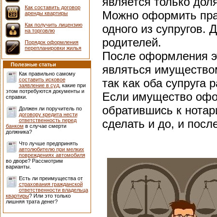
является только дол
Как составить договор
Можно оформить пра
аренды квартиры
Как получить лицензию
одного из супругов. 
на торговлю
родителей.
Порядок оформления
перепланировки жилья
После оформления эт
Полезные статьи
являться имуществом
Как правильно самому
составить исковое
так как оба супруга 
заявление в суд
, какие при
этом потребуются документы и
Если имущество офо
справки.
обратившись к нотар
Должен ли поручитель по
договору кредита нести
ответственность перед
сделать и до, и посл
банком
в случае смерти
должника?
Что лучше предпринять
автолюбителю при мелких
повреждениях автомобиля
во дворе? Рассмотрим
варианты.
Есть ли преимущества от
страхования гражданской
ответственности владельца
квартиры
? Или это только
лишняя трата денег?