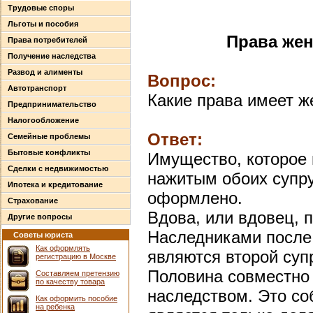
Трудовые споры
Льготы и пособия
Права же
Права потребителей
Получение наследства
Развод и алименты
Вопрос:
Автотранспорт
Какие права имеет 
Предпринимательство
Налогообложение
Ответ:
Семейные проблемы
Бытовые конфликты
Имущество, которое 
Сделки с недвижимостью
нажитым обоих супру
Ипотека и кредитование
оформлено.
Страхование
Вдова, или вдовец, 
Другие вопросы
Наследниками после 
Советы юриста
Как оформлять
являются второй супр
регистрацию в Москве
Половина совместно 
Составляем претензию
по качеству товара
наследством. Это со
Как оформить пособие
на ребенка