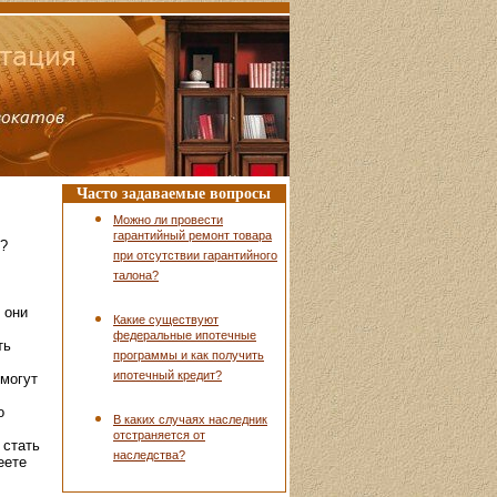
Часто задаваемые вопросы
Можно ли провести
гарантийный ремонт товара
й?
при отсутствии гарантийного
талона?
 они
Какие существуют
федеральные ипотечные
ть
программы и как получить
ипотечный кредит?
 могут
о
В каких случаях наследник
отстраняется от
 стать
наследства?
еете