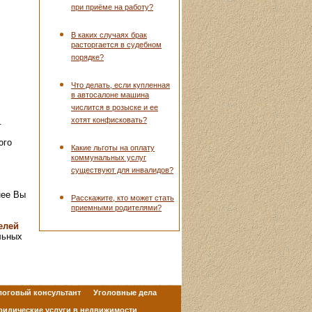
при приёме на работу?
В каких случаях брак
расторгается в судебном
порядке?
Что делать, если купленная
в автосалоне машина
числится в розыске и ее
хотят конфисковать?
.
ого
Какие льготы на оплату
коммунальных услуг
существуют для инвалидов?
нее Вы
Расскажите, кто может стать
приемными родителями?
елей
льных
логовый консультант
Уголовные дела
идические услуги в недвижимости