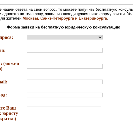
е нашли ответа на свой вопрос, то можете получить бесплатную консул
и адвоката по телефону, заполнив находящуюся ниже форму заявки. Ус
для жителей
Москвы, Санкт-Петербурга и Екатеринбурга
.
Форма заявки на бесплатную юридическую консультацию
проса:
мя:
: (можно
)
ail:
од:
те Ваш
к юристу
кратко)