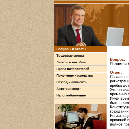
Вопросы и ответы
Трудовые споры
Вопрос:
Льготы и пособия
Является 
Права потребителей
Ответ:
Получение наследства
Согласно 
регистраци
Развод и алименты
пребывают
Автотранспорт
Это означа
временно 
Налогообложение
Имея врем
быть прим
Конституц
гражданин
Регистраци
причиной 
полное пр