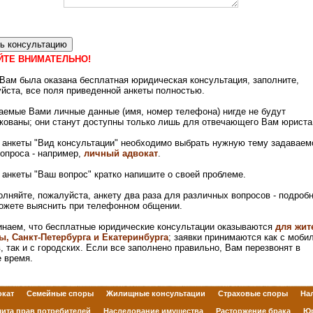
ЙТЕ ВНИМАТЕЛЬНО!
Вам была оказана бесплатная юридическая консультация, заполните,
йста, все поля приведенной анкеты полностью.
емые Вами личные данные (имя, номер телефона) нигде не будут
кованы; они станут доступны только лишь для отвечающего Вам юриста
 анкеты "Вид консультации" необходимо выбрать нужную тему задаваем
опроса - например,
личный адвокат
.
 анкеты "Ваш вопрос" кратко напишите о своей проблеме.
олняйте, пожалуйста, анкету два раза для различных вопросов - подроб
ожете выяснить при телефонном общении.
наем, что бесплатные юридические консультации оказываются
для жит
, Санкт-Петербурга и Екатеринбурга
; заявки принимаются как с моби
 так и с городских. Если все заполнено правильно, Вам перезвонят в
 время.
кат
Семейные споры
Жилищные консультации
Страховые споры
На
ита прав потребителей
Наследование имущества
Расторжение брака
Юр