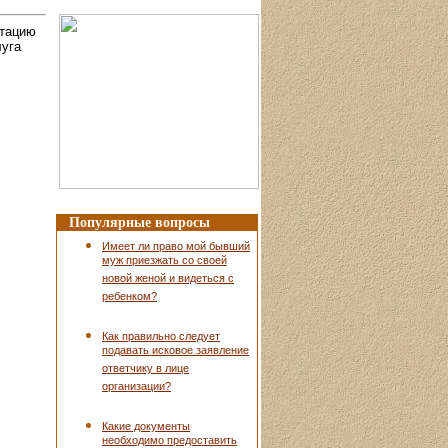
ьтацию
луга
Популярные вопросы
Имеет ли право мой бывший
муж приезжать со своей
новой женой и видеться с
ребенком?
Как правильно следует
подавать исковое заявление
ответчику в лице
организации?
Какие документы
необходимо предоставить