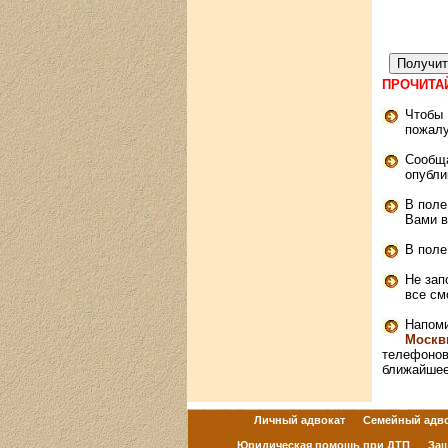
ПРОЧИТА
Чтобы 
пожалу
Сообща
опубли
В поле
Вами в
В поле
Не зап
все см
Напоми
Москвы
телефонов,
ближайшее
Личный адвокат
Семейный адво
Юридическая помощь при ДТП
Защ