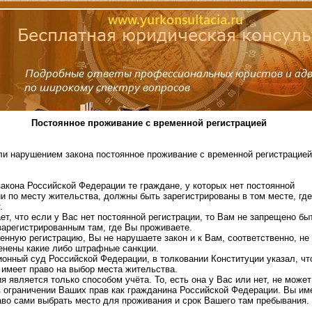
Постоянное проживание с временной регистрацией
ли нарушением закона постоянное проживание с временной регистрацие
закона Российской Федерации те граждане, у которых нет постоянной
и по месту жительства, должны быть зарегистрированы в том месте, где
.
ет, что если у Вас нет постоянной регистрации, то Вам не запрещено бы
зарегистрированным там, где Вы проживаете.
енную регистрацию, Вы не нарушаете закон и к Вам, соответственно, не
енены какие либо штрафные санкции.
ионный суд Российской Федерации, в толковании Конституции указал, чт
 имеет право на выбор места жительства.
я является только способом учёта. То, есть она у Вас или нет, не может
в ограничении Ваших прав как гражданина Российской Федерации. Вы им
аво сами выбрать место для проживания и срок Вашего там пребывания.