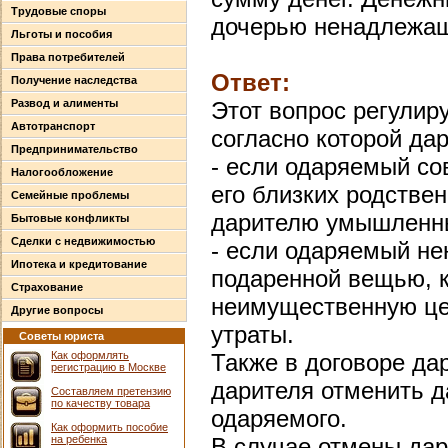
Трудовые споры
дочерью ненадлежащи
Льготы и пособия
Права потребителей
Ответ:
Получение наследства
Развод и алименты
Этот вопрос регулиру
Автотранспорт
согласно которой да
Предпринимательство
- если одаряемый со
Налогообложение
его близких родстве
Семейные проблемы
дарителю умышленны
Бытовые конфликты
Сделки с недвижимостью
- если одаряемый н
Ипотека и кредитование
подаренной вещью, 
Страхование
неимущественную цен
Другие вопросы
утраты.
Советы юриста
Как оформлять
Также в договоре да
регистрацию в Москве
дарителя отменить д
Составляем претензию
по качеству товара
одаряемого.
Как оформить пособие
на ребенка
В случае отмены дар