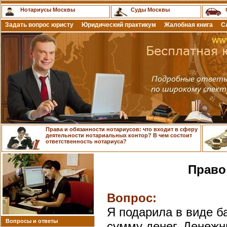
Нотариусы Москвы
Суды Москвы
Задать вопрос юристу
Юридический практикум
Жалобная книга
С
Права и обязанности нотариусов: что входит в сферу
деятельности нотариальных контор? В чем состоит
ответственность нотариуса?
Право
Вопрос:
Я подарила в виде б
Вопросы и ответы
сумму денег. Денежн