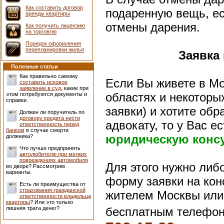
Как составить договор
подаренную вещь, ес
аренды квартиры
отмены дарения.
Как получить лицензию
на торговлю
Порядок оформления
перепланировки жилья
Заявка
Полезные статьи
Как правильно самому
Если Вы живете в Мо
составить исковое
заявление в суд
, какие при
областях и некоторых
этом потребуются документы и
справки.
заявки) и хотите обр
Должен ли поручитель по
договору кредита нести
адвокату, то у Вас 
ответственность перед
банком
в случае смерти
юридическую конс
должника?
Что лучше предпринять
автолюбителю при мелких
повреждениях автомобиля
Для этого нужно либ
во дворе? Рассмотрим
варианты.
форму заявки на конс
Есть ли преимущества от
страхования гражданской
жителем Москвы или 
ответственности владельца
квартиры
? Или это только
лишняя трата денег?
бесплатным телефон