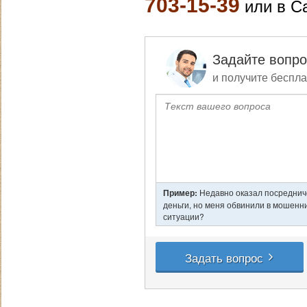
703-15-39
или в С