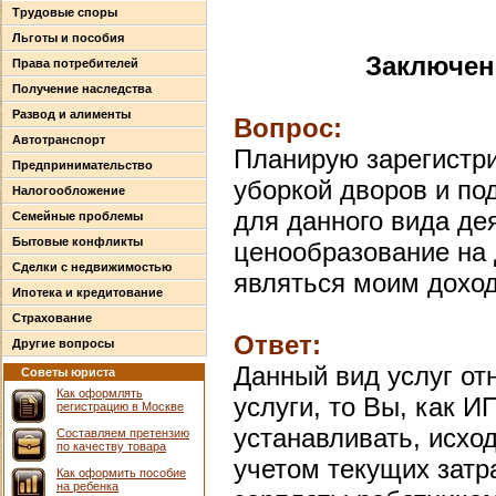
Трудовые споры
Льготы и пособия
Заключен
Права потребителей
Получение наследства
Развод и алименты
Вопрос:
Автотранспорт
Планирую зарегистри
Предпринимательство
уборкой дворов и по
Налогообложение
для данного вида де
Семейные проблемы
Бытовые конфликты
ценообразование на 
Сделки с недвижимостью
являться моим дохо
Ипотека и кредитование
Страхование
Ответ:
Другие вопросы
Данный вид услуг от
Советы юриста
Как оформлять
услуги, то Вы, как И
регистрацию в Москве
устанавливать, исхо
Составляем претензию
по качеству товара
учетом текущих затр
Как оформить пособие
на ребенка