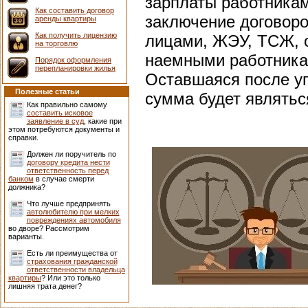
зарплаты работникам
Как составить договор
заключение договоро
аренды квартиры
Как получить лицензию
лицами, ЖЭУ, ТСЖ, 
на торговлю
наемными работникам
Порядок оформления
перепланировки жилья
Оставшаяся после уп
Полезные статьи
сумма будет являть
Как правильно самому
составить исковое
заявление в суд
, какие при
этом потребуются документы и
справки.
Должен ли поручитель по
договору кредита нести
ответственность перед
банком
в случае смерти
должника?
Что лучше предпринять
автолюбителю при мелких
повреждениях автомобиля
во дворе? Рассмотрим
варианты.
Есть ли преимущества от
страхования гражданской
ответственности владельца
квартиры
? Или это только
лишняя трата денег?