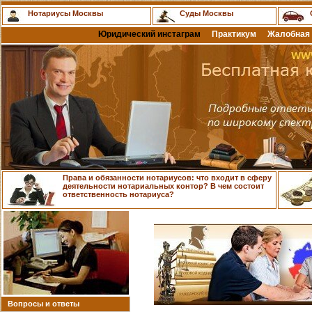
Нотариусы Москвы
Суды Москвы
Юридический инстаграм
Практикум
Жалобная 
Права и обязанности нотариусов: что входит в сферу
деятельности нотариальных контор? В чем состоит
ответственность нотариуса?
Вопросы и ответы