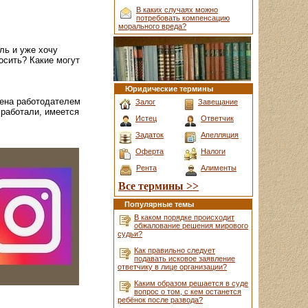
В каких случаях можно
потребовать компенсацию
морального вреда?
ль и уже хочу
осить? Какие могут
Юридические термины
чена работодателем
Залог
Завещание
 работали, имеется
Истец
Ответчик
Задаток
Апелляция
Оферта
Налоги
Рента
Алименты
Все термины >>
Популярные темы
В каком порядке происходит
обжалование решения мирового
судьи?
Как правильно следует
подавать исковое заявление
ответчику в лице организации?
Каким образом решается в суде
вопрос о том, с кем останется
ребёнок после развода?