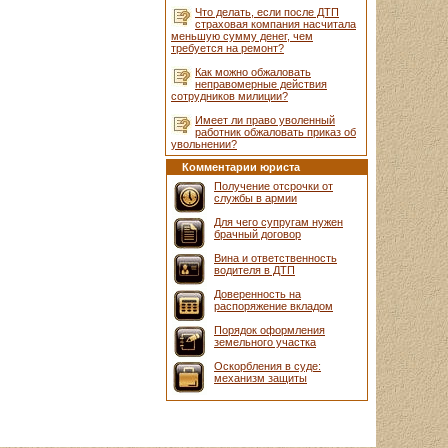
Что делать, если после ДТП
страховая компания насчитала
меньшую сумму денег, чем
требуется на ремонт?
Как можно обжаловать
неправомерные действия
сотрудников милиции?
Имеет ли право уволенный
работник обжаловать приказ об
увольнении?
Комментарии юриста
Получение отсрочки от
службы в армии
Для чего супругам нужен
брачный договор
Вина и ответственность
водителя в ДТП
Доверенность на
распоряжение вкладом
Порядок оформления
земельного участка
Оскорбления в суде:
механизм защиты