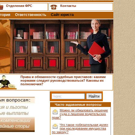
Отделения ФРС
Контакты
тория
Ответственность
Сайт юриста
Права и обязанности судебных приставов: какими
нормами следует руководствоваться? Каковы их
полномочия?
Часто задаваемые вопросы
Можно ли обжаловать решение
суда о лишении водительских
прав?
Что такое «обязательная доля»
при наследовании имущества
по закону?