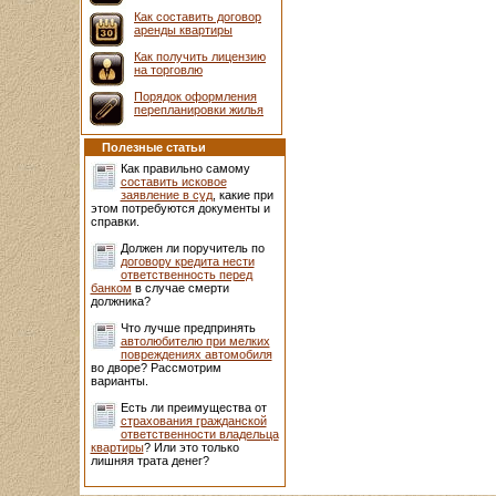
Как составить договор
аренды квартиры
Как получить лицензию
на торговлю
Порядок оформления
перепланировки жилья
Полезные статьи
Как правильно самому
составить исковое
заявление в суд
, какие при
этом потребуются документы и
справки.
Должен ли поручитель по
договору кредита нести
ответственность перед
банком
в случае смерти
должника?
Что лучше предпринять
автолюбителю при мелких
повреждениях автомобиля
во дворе? Рассмотрим
варианты.
Есть ли преимущества от
страхования гражданской
ответственности владельца
квартиры
? Или это только
лишняя трата денег?