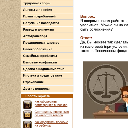
Трудовые споры
Льготы и пособия
Вопрос:
Права потребителей
Я впервые начал работать,
Получение наследства
уволиться. Можно ли на с
быть осложнения?
Развод и алименты
Автотранспорт
Ответ:
Да, Вы можете так сделат
Предпринимательство
из налоговой (при условии
Налогообложение
также в Пенсионном фонде
Семейные проблемы
Бытовые конфликты
Сделки с недвижимостью
Ипотека и кредитование
Страхование
Другие вопросы
Советы юриста
Как оформлять
регистрацию в Москве
Составляем претензию
по качеству товара
Как оформить пособие
на ребенка