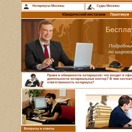
Нотариусы Москвы
Суды Москвы
Юридический инстаграм
Практикум
Права и обязанности нотариусов: что входит в сфе
деятельности нотариальных контор? В чем состои
ответственность нотариуса?
Вопросы и ответы