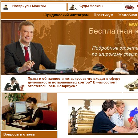
Нотариусы Москвы
Суды Москвы
Юридический инстаграм
Практикум
Жалобная 
Права и обязанности нотариусов: что входит в сферу
деятельности нотариальных контор? В чем состоит
ответственность нотариуса?
Вопросы и ответы