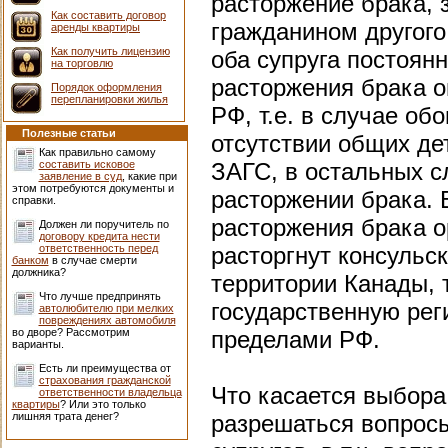
расторжение брака,
Как составить договор
гражданином другого г
аренды квартиры
Как получить лицензию
оба супруга постоян
на торговлю
расторжения брака о
Порядок оформления
перепланировки жилья
РФ, т.е. в случае об
Полезные статьи
отсутствии общих дет
Как правильно самому
составить исковое
ЗАГС, в остальных с
заявление в суд
, какие при
этом потребуются документы и
расторжении брака. 
справки.
расторжения брака о
Должен ли поручитель по
договору кредита нести
ответственность перед
расторгнут консульс
банком
в случае смерти
должника?
территории Канады, 
Что лучше предпринять
государственную рег
автолюбителю при мелких
повреждениях автомобиля
во дворе? Рассмотрим
пределами РФ.
варианты.
Есть ли преимущества от
страхования гражданской
Что касается выбора
ответственности владельца
квартиры
? Или это только
лишняя трата денег?
разрешаться вопрос