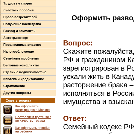
Трудовые споры
Льготы и пособия
Оформить разво
Права потребителей
Получение наследства
Развод и алименты
Автотранспорт
Вопрос:
Предпринимательство
Скажите пожалуйста
Налогообложение
РФ и гражданином К
Семейные проблемы
Бытовые конфликты
зарегистрирован в Р
Сделки с недвижимостью
уехали жить в Канаду
Ипотека и кредитование
расторжение брака –
Страхование
исполняться в Росси
Другие вопросы
имущества и взыскан
Советы юриста
Как оформлять
регистрацию в Москве
Ответ:
Составляем претензию
по качеству товара
Семейный кодекс РФ 
Как оформить пособие
на ребенка