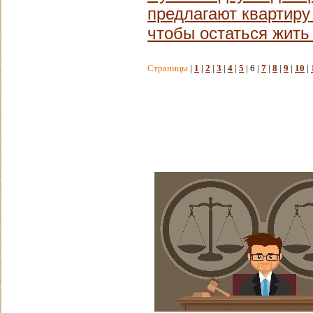
предлагают квартиру
чтобы остаться жить
Страницы
|
1
|
2
|
3
|
4
|
5
| 6 |
7
|
8
|
9
|
10
|