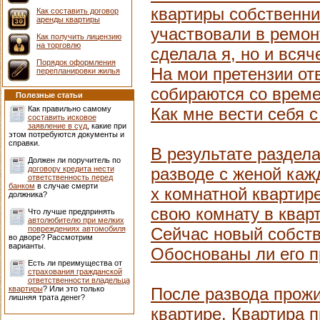
квартиры собственни
Как составить договор
аренды квартиры
участвовали в ремон
Как получить лицензию
на торговлю
сделала я, но и всяч
Порядок оформления
На мои претензии от
перепланировки жилья
собираются со време
Полезные статьи
Как правильно самому
Как мне вести себя 
составить исковое
заявление в суд
, какие при
этом потребуются документы и
справки.
В результате раздел
Должен ли поручитель по
договору кредита нести
разводе с женой кажд
ответственность перед
банком
в случае смерти
х комнатной квартир
должника?
свою комнату в квар
Что лучше предпринять
автолюбителю при мелких
повреждениях автомобиля
Сейчас новый собств
во дворе? Рассмотрим
варианты.
Обоснованы ли его п
Есть ли преимущества от
страхования гражданской
ответственности владельца
квартиры
? Или это только
После развода прожи
лишняя трата денег?
квартире. Квартира 