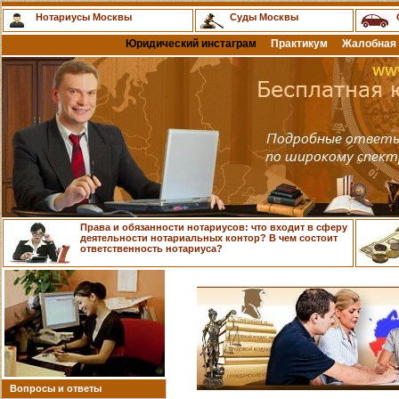
Нотариусы Москвы
Суды Москвы
Юридический инстаграм
Практикум
Жалобная 
Права и обязанности нотариусов: что входит в сферу
деятельности нотариальных контор? В чем состоит
ответственность нотариуса?
Вопросы и ответы