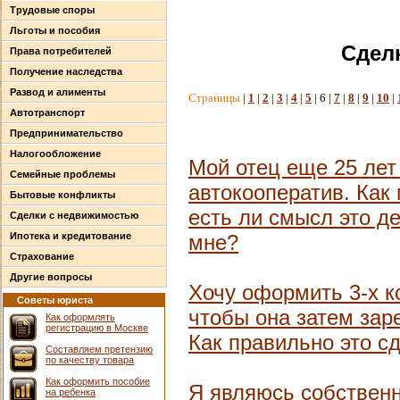
Трудовые споры
Льготы и пособия
Сдел
Права потребителей
Получение наследства
Развод и алименты
Страницы
|
1
|
2
|
3
|
4
|
5
| 6 |
7
|
8
|
9
|
10
|
Автотранспорт
Предпринимательство
Налогообложение
Мой отец еще 25 лет 
Семейные проблемы
автокооператив. Как
Бытовые конфликты
есть ли смысл это д
Сделки с недвижимостью
Ипотека и кредитование
мне?
Страхование
Другие вопросы
Хочу оформить 3-х к
Советы юриста
чтобы она затем зар
Как оформлять
регистрацию в Москве
Как правильно это с
Составляем претензию
по качеству товара
Как оформить пособие
Я являюсь собственн
на ребенка