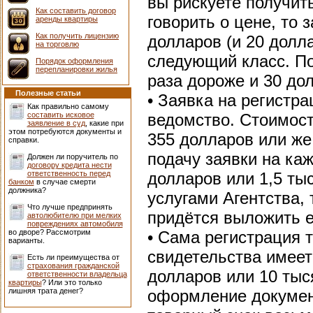
вы рискуете получить
Как составить договор
говорить о цене, то 
аренды квартиры
Как получить лицензию
долларов (и 20 долл
на торговлю
следующий класс. По
Порядок оформления
перепланировки жилья
раза дороже и 30 до
Полезные статьи
• Заявка на регистр
Как правильно самому
составить исковое
ведомство. Стоимост
заявление в суд
, какие при
этом потребуются документы и
355 долларов или же
справки.
подачу заявки на ка
Должен ли поручитель по
договору кредита нести
ответственность перед
долларов или 1,5 ты
банком
в случае смерти
должника?
услугами Агентства, 
Что лучше предпринять
придётся выложить 
автолюбителю при мелких
повреждениях автомобиля
во дворе? Рассмотрим
• Сама регистрация 
варианты.
свидетельства имеет
Есть ли преимущества от
страхования гражданской
долларов или 10 тыс
ответственности владельца
квартиры
? Или это только
лишняя трата денег?
оформление докумен