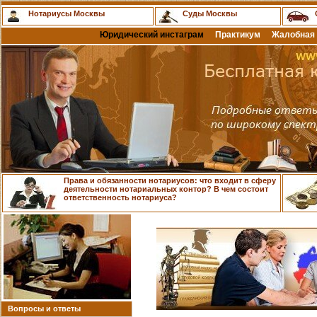
Нотариусы Москвы
Суды Москвы
Юридический инстаграм
Практикум
Жалобная 
Права и обязанности нотариусов: что входит в сферу
деятельности нотариальных контор? В чем состоит
ответственность нотариуса?
Вопросы и ответы