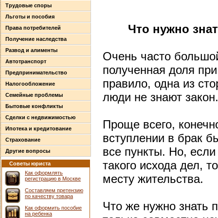
Трудовые споры
Льготы и пособия
Что нужно зна
Права потребителей
Получение наследства
Развод и алименты
Очень часто большой
Автотранспорт
полученная доля пр
Предпринимательство
правило, одна из сто
Налогообложение
люди не знают закон
Семейные проблемы
Бытовые конфликты
Сделки с недвижимостью
Проще всего, конечно
Ипотека и кредитование
вступлении в брак б
Страхование
все пункты. Но, есл
Другие вопросы
такого исхода дел, т
Советы юриста
Как оформлять
месту жительства.
регистрацию в Москве
Составляем претензию
по качеству товара
Что же нужно знать 
Как оформить пособие
на ребенка