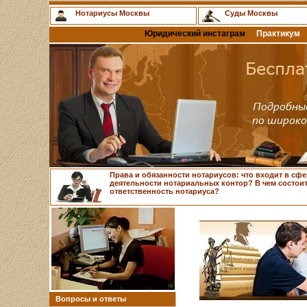
Нотариусы Москвы
Суды Москвы
Юридический инстаграм
Практикум
Права и обязанности нотариусов: что входит в сфе
деятельности нотариальных контор? В чем состои
ответственность нотариуса?
Вопросы и ответы