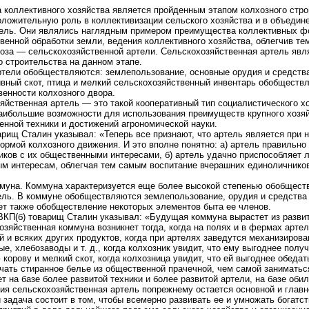
 коллективного хозяйства является пройденным этапом колхозного стро
ложительную роль в коллективизации сельского хозяйства и в объедине
тель. Они являлись наглядным примером преимущества коллективных 
енной обработки земли, ведения коллективного хозяйства, облегчив те
оза — сельскохозяйственной артели. Сельскохозяйственная артель явл
 строительства на данном этапе.
ртели обобществляются: землепользование, основные орудия и средства
ивный скот, птица и мелкий сельскохозяйственный инвентарь обобществ
венности колхозного двора.
яйственная артель — это такой кооперативный тип социалистического х
наибольшие возможности для использования преимуществ крупного хозя
енной техники и достижений агрономической науки.
арищ Сталин указывал: «Теперь все признают, что артель является при
рмой колхозного движения. И это вполне понятно: а) артель правильно
иков с их общественными интересами, б) артель удачно приспособляет 
м интересам, облегчая тем самым воспитание вчерашних единоличников
муна. Коммуна характеризуется еще более высокой степенью обобщест
ель. В коммуне обобществляются землепользование, орудия и средства
ет также обобществление некоторых элементов быта ее членов.
 ВКП(б) товарищ Сталин указывал: «Будущая коммуна вырастет из разви
зяйственная коммуна возникнет тогда, когда на полях и в фермах арте
ей и всяких других продуктов, когда при артелях заведутся механизиров
е, хлебозаводы и т. д., когда колхозник увидит, что ему выгоднее полу
корову и мелкий скот, когда колхозница увидит, что ей выгоднее обедат
чать стиранное белье из общественной прачечной, чем самой заниматьс
 на базе более развитой техники и более развитой артели, на базе обил
тия сельскохозяйственная артель попрежнему остается основной и глав
и задача состоит в том, чтобы всемерно развивать ее и умножать богатст