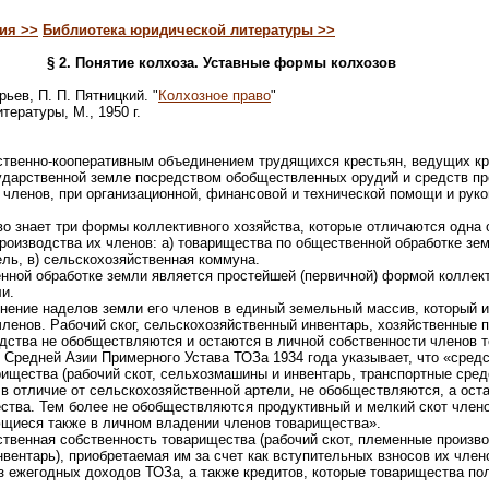
ия >>
Библиотека юридической литературы >>
§ 2. Понятие колхоза. Уставные формы колхозов
орьев, П. П. Пятницкий. "
Колхозное право
"
тературы, М., 1950 г.
ственно-кооперативным объединением трудящихся крестьян, ведущих кр
сударственной земле посредством обобществленных орудий и средств пр
 членов, при организационной, финансовой и технической помощи и рук
о знает три формы коллективного хозяйства, которые отличаются одна о
оизводства их членов: а) товарищества по общественной обработке земл
ль, в) сельскохозяйственная коммуна.
нной обработке земли является простейшей (первичной) формой коллект
и.
нение наделов земли его членов в единый земельный массив, который 
ленов. Рабочий ског, сельскохозяйственный инвентарь, хозяйственные п
одства не обобществляются и остаются в личной собственности членов 
 Средней Азии Примерного Устава ТОЗа 1934 года указывает, что «средс
ищества (рабочий скот, сельхозмашины и инвентарь, транспортные сред
 в отличие от сельскохозяйственной артели, не обобществляются, а ост
ства. Тем более не обобществляются продуктивный и мелкий скот член
ющиеся также в личном владении членов товарищества».
твенная собственность товарищества (рабочий скот, племенные произв
вентарь), приобретаемая им за счет как вступительных взносов их члено
з ежегодных доходов ТОЗа, а также кредитов, которые товарищества по