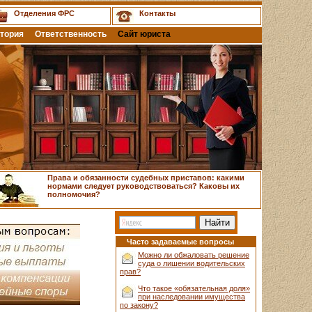
Отделения ФРС
Контакты
тория
Ответственность
Сайт юриста
Права и обязанности судебных приставов: какими
нормами следует руководствоваться? Каковы их
полномочия?
Часто задаваемые вопросы
Можно ли обжаловать решение
суда о лишении водительских
прав?
Что такое «обязательная доля»
при наследовании имущества
по закону?