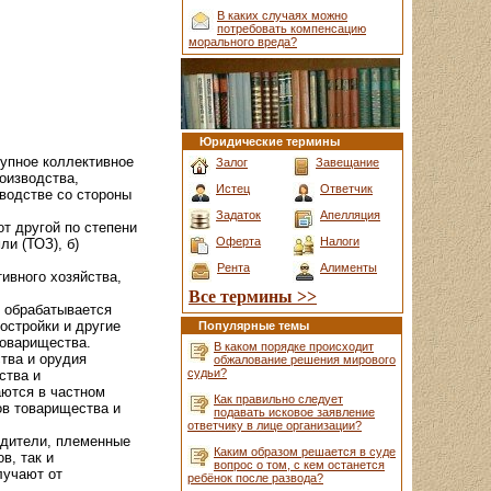
В каких случаях можно
потребовать компенсацию
морального вреда?
Юридические термины
упное коллективное
Залог
Завещание
оизводства,
Истец
Ответчик
оводстве со стороны
Задаток
Апелляция
т другой по степени
Оферта
Налоги
и (ТОЗ), б)
Рента
Алименты
ивного хозяйства,
Все термины >>
и обрабатывается
остройки и другие
Популярные темы
товарищества.
В каком порядке происходит
тва и орудия
обжалование решения мирового
судьи?
ства и
аются в частном
Как правильно следует
ов товарищества и
подавать исковое заявление
ответчику в лице организации?
одители, племенные
Каким образом решается в суде
в, так и
вопрос о том, с кем останется
лучают от
ребёнок после развода?