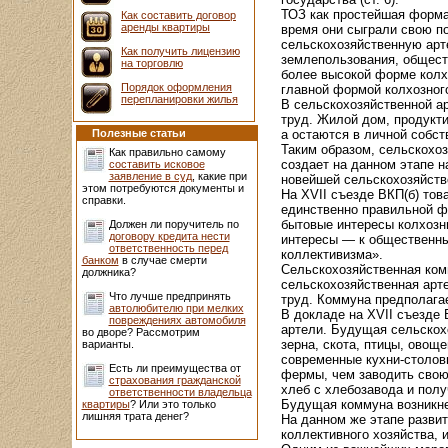
ТОЗ как простейшая форма
Как составить договор
аренды квартиры
время они сыграли свою по
сельскохозяйственную ар
Как получить лицензию
землепользования, обществ
на торговлю
более высокой форме колх
Порядок оформления
главной формой колхозного
перепланировки жилья
В сельскохозяйственной а
труд. Жилой дом, продукт
Полезные статьи
а остаются в личной собст
Таким образом, сельскохоз
Как правильно самому
создает на данном этапе 
составить исковое
заявление в суд
, какие при
новейшей сельскохозяйств
этом потребуются документы и
На XVII съезде ВКП(б) тов
справки.
единственно правильной фо
бытовые интересы колхозн
Должен ли поручитель по
договору кредита нести
интересы — к общественны
ответственность перед
коллективизма».
банком
в случае смерти
Сельскохозяйственная ком
должника?
сельскохозяйственная арт
Что лучше предпринять
труд. Коммуна предполага
автолюбителю при мелких
В докладе на XVII съезде
повреждениях автомобиля
артели. Будущая сельскохо
во дворе? Рассмотрим
зерна, скота, птицы, овощ
варианты.
современные кухни-столовы
Есть ли преимущества от
фермы, чем заводить свою 
страхования гражданской
хлеб с хлебозавода и полу
ответственности владельца
Будущая коммуна возникнет
квартиры
? Или это только
лишняя трата денег?
На данном же этапе разви
коллективного хозяйства, 