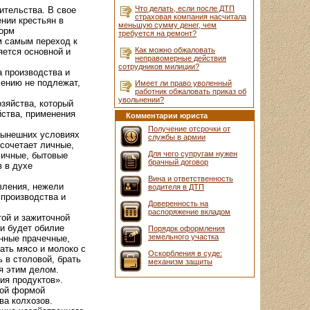
Что делать, если после ДТП
ительства. В свое
страховая компания насчитала
нии крестьян в
меньшую сумму денег, чем
форм
требуется на ремонт?
м самым переход к
Как можно обжаловать
яется основной и
неправомерные действия
сотрудников милиции?
 производства и
лению не подлежат,
Имеет ли право уволенный
работник обжаловать приказ об
увольнении?
озяйства, который
йства, применения
Комментарии юриста
Получение отсрочки от
 нынешних условиях
службы в армии
 сочетает личные,
Для чего супругам нужен
личные, бытовые
брачный договор
 в духе
Вина и ответственность
вления, нежели
водителя в ДТП
 производства и
Доверенность на
распоряжение вкладом
той и зажиточной
ли будет обилие
Порядок оформления
земельного участка
анные прачечные,
чать мясо и молоко с
Оскорбления в суде:
ь в столовой, брать
механизм защиты
я этим делом.
ия продуктов».
ной формой
ва колхозов.