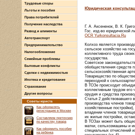
Трудовые споры
Юридическая консультац
Льготы и пособия
Права потребителей
Получение наследства
Г. А. Аксененок, В. К. Григ
Гос. изд-во юридической ли
Развод и алименты
OCR Yurkonsultacia.Ru
Автотранспорт
Колхоз является производ
Предпринимательство
сельское хозяйство на го
Налогообложение
коллективного труда своих
государства.
Семейные проблемы
Советское законодательств
Бытовые конфликты
обобществления средств пр
сельскохозяйственная арте
Сделки с недвижимостью
Товарищество по обществе
Ипотека и кредитование
переходной к сельхозартел
В ТОЗе происходит объеди
Страхование
коллективным трудом его ч
Другие вопросы
орудия и средства произв
Статья 2 действовавшего в
Советы юриста
производства членов товар
Как оформлять
хозяйственные постройки),
регистрацию в Москве
владении членов товарище
их жилые постройки, оста
Составляем претензию
В ТОЗах может быть общес
по качеству товара
матки, сельхозмашины и ин
Как оформить пособие
специальных отчислений и
на ребенка
государства (ст. 6).