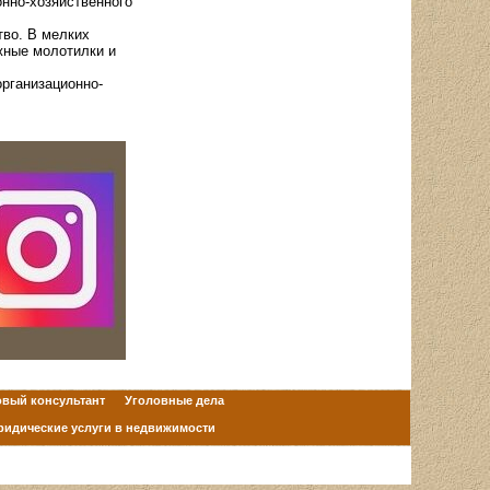
нно-хозяйственного
тво. В мелких
жные молотилки и
организационно-
овый консультант
Уголовные дела
идические услуги в недвижимости