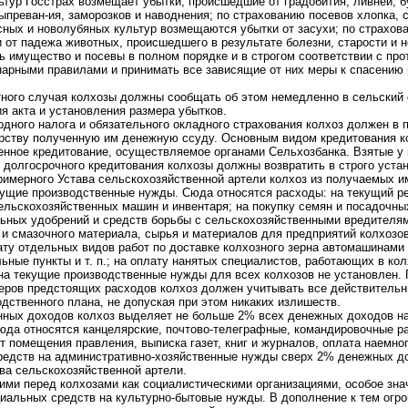
тур Госстрах возмещает убытки, происшедшие от градобития, ливней, бу
ыпреван-ия, заморозков и наводнения; по страхованию посевов хлопка, со
сных и новолубяных культур возмещаются убытки от засухи; по страхо
от падежа животных, происшедшего в результате болезни, старости и н
 имущество и посевы в полном порядке и в строгом соответствии с пр
нарными правилами и принимать все зависящие от них меры к спасению
тного случая колхозы должны сообщать об этом немедленно в сельский 
я акта и установления размера убытков.
одного налога и обязательного окладного страхования колхоз должен в
арству полученную им денежную ссуду. Основным видом кредитования к
енное кредитование, осуществляемое органами Сельхозбанка. Взятые у 
 долгосрочного кредитования колхозы должны возвратить в строго уста
 Примерного Устава сельскохозяйственной артели колхоз из получаемых 
кущие производственные нужды. Сюда относятся расходы: на текущий р
ельскохозяйственных машин и инвентаря; на покупку семян и посадочны
льных удобрений и средств борьбы с сельскохозяйственными вредителям
о и смазочного материала, сырья и материалов для предприятий колхозов
ату отдельных видов работ по доставке колхозного зерна автомашинами
льные пункты и т. п.; на оплату нанятых специалистов, работающих в кол
на текущие производственные нужды для всех колхозов не установлен. 
еров предстоящих расходов колхоз должен учитывать все действительн
дственного плана, не допуская при этом никаких излишеств.
нных доходов колхоз выделяет не больше 2% всех денежных доходов на
юда относятся канцелярские, почтово-телеграфные, командировочные р
 помещения правления, выписка газет, книг и журналов, оплата наемного
едств на административно-хозяйственные нужды сверх 2% денежных д
ва сельскохозяйственной артели.
ими перед колхозами как социалистическими организациями, особое зна
иальных средств на культурно-бытовые нужды. В дополнение к тем огр