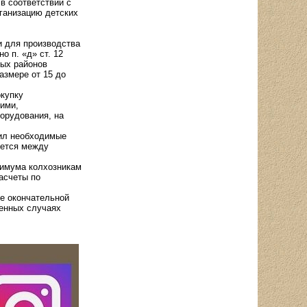
в соответствии с
рганизацию детских
и для производства
о п. «д» ст. 12
вых районов
азмере от 15 до
купку
чими,
орудования, на
лил необходимые
яется между
нимума колхозникам
асчеты по
е окончательной
ленных случаях