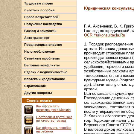
Трудовые споры
Юридическая консультац
Льготы и пособия
Права потребителей
Получение наследства
Г. А. Аксененок, В. К. Григ
Гос. изд-во юридической ли
Развод и алименты
OCR Yurkonsultacia.Ru
Автотранспорт
1. Порядок распределения 
Предпринимательство
артели. Из своих денежных
Налогообложение
производит страховые пла
производственные нужды (
Семейные проблемы
сельскохозяйственными вр
Бытовые конфликты
удобрения, горючее и смаз
хозяйственные расходы ар
Сделки с недвижимостью
телефонные, оплата наемн
Ипотека и кредитование
культурные нужды (подгото
др.). Значительную часть 
Страхование
артели.
Другие вопросы
Вся оставшаяся сумма ден
Расходование денежных сре
Советы юриста
сельскохозяйственной арте
Как оформлять
указывалось, составляет 
регистрацию в Москве
после утверждения ее общ
2. Колхозы облагаются де
Составляем претензию
год. Подоходный налог с к
по качеству товара
Верховного Совета СССР от
Как оформить пособие
В валовой доход колхоза,
на ребенка
растениеводства, животнов