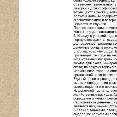
сельскохозяйственных куль
от вымочек, вымерзания, в
махорки и других эфироно
возмещаются также убытки 
Колхозы должны содержать
агрономическими и ветери
несчастных случаев.
При возникновении несчас
инспектору для составлени
4. Наряду с уплатой подох
порядке возвратить госуд
долгосрочное производств
денежные ссуды в порядке
5. Согласно п. «б» ст. 12
производит расходы на те
хозяйственных построек, с
кормов для скота, минера
скота; на покупку горючег
мелкого инвентаря; на опл
организаций на заготовите
Единый процент расходов 
сметы и определении разм
вытекающие из его произво
Из денежной части получе
хозяйственные расходы. С
освещение и мелкий ремонт
Расходование денежных ср
является нарушением Уста
В связи с задачами, стоящ
выделение колхозами спец