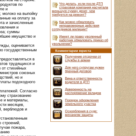
Что делать, если после ДТП
продуктов по
страховая компания насчитала
ле и
меньшую сумму денег, чем
; молоко на выпойку
требуется на ремонт?
анные на оплату за
Как можно обжаловать
ота и зачисленные
неправомерные действия
новления и
сотрудников милиции?
оза; суммы
гибшее имущество и
Имеет ли право уволенный
работник обжаловать приказ об
увольнении?
ужды, оценивается
по государственным
Комментарии юриста
Получение отсрочки от
предоставляться в
службы в армии
татов трудящихся и
Для чего супругам нужен
 от стихийных
брачный договор
 министров союзных
дствий, но и
Вина и ответственность
уплаты подоходного
водителя в ДТП
Доверенность на
 платежей. Согласно
распоряжение вкладом
ному страхованию
ье и материалы,
Порядок оформления
земельного участка
ести месяцев,
й, верблюдов и
Оскорбления в суде:
механизм защиты
 установленным
ю строений,
лучае пожара,
ванию