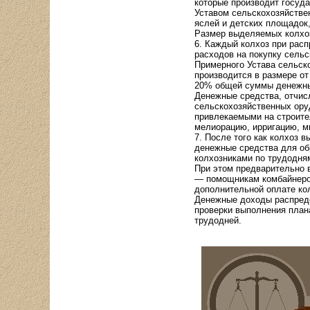
которые производит госуда
Уставом сельскохозяйстве
яслей и детских площадок,
Размер выделяемых колхоз
6. Каждый колхоз при рас
расходов на покупку сельс
Примерного Устава сельск
производится в размере от
20% общей суммы денежны
Денежные средства, отчис
сельскохозяйственных оруд
привлекаемыми на строител
мелиорацию, ирригацию, м
7. После того как колхоз
денежные средства для об
колхозниками по трудодня
При этом предварительно 
— помощникам комбайнеров,
дополнительной оплате кол
Денежные доходы распреде
проверки выполнения план
трудодней.