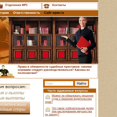
Отделения ФРС
Контакты
тория
Ответственность
Сайт юриста
Права и обязанности судебных приставов: какими
нормами следует руководствоваться? Каковы их
полномочия?
Часто задаваемые вопросы
Можно ли обжаловать решение
суда о лишении водительских
прав?
Что такое «обязательная доля»
при наследовании имущества
по закону?