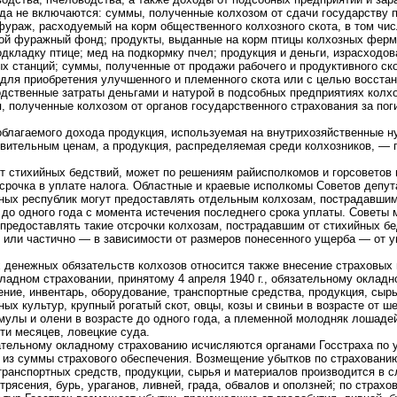
ода не включаются: суммы, полученные колхозом от сдачи государству 
ураж, расходуемый на корм общественного колхозного скота, в том чис
ой фуражный фонд; продукты, выданные на корм птицы колхозных ферм
подкладку птице; мед на подкормку пчел; продукция и деньги, израсходов
х станций; суммы, полученные от продажи рабочего и продуктивного ск
 для приобретения улучшенного и племенного скота или с целью восста
одственные затраты деньгами и натурой в подсобных предприятиях колх
, полученные колхозом от органов государственного страхования за по
облагаемого дохода продукция, используемая на внутрихозяйственные н
овительным ценам, а продукция, распределяемая среди колхозников, — 
т стихийных бедствий, может по решениям райисполкомов и горсоветов 
тсрочка в уплате налога. Областные и краевые исполкомы Советов депу
ных республик могут предоставлять отдельным колхозам, пострадавшим
 до одного года с момента истечения последнего срока уплаты. Советы
 предоставлять такие отсрочки колхозам, пострадавшим от стихийных бе
 или частично — в зависимости от размеров понесенного ущерба — от 
х денежных обязательств колхозов относится также внесение страховых
ладном страховании, принятому 4 апреля 1940 г., обязательному оклад
ение, инвентарь, оборудование, транспортные средства, продукция, сыр
ых культур, крупный рогатый скот, овцы, козы и свиньи в возрасте от ш
мулы и олени в возрасте до одного года, а племенной молодняк лошаде
ти месяцев, ловецкие суда.
ательному окладному страхованию исчисляются органами Госстраха по
я из суммы страхового обеспечения. Возмещение убытков по страховани
транспортных средств, продукции, сырья и материалов производится в с
трясения, бурь, ураганов, ливней, града, обвалов и оползней; по страхо