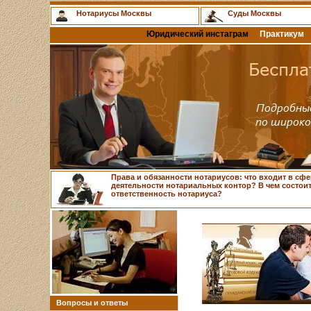
Нотариусы Москвы
Суды Москвы
Юридический инстаграм
Практикум
Права и обязанности нотариусов: что входит в сфе
деятельности нотариальных контор? В чем состои
ответственность нотариуса?
Вопросы и ответы