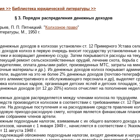
ия >>
Библиотека юридической литературы >>
§ 3. Порядок распределения денежных доходов
орьев, П. П. Пятницкий. "
Колхозное право
"
тературы, М., 1950 г.
денежных доходов в колхозах установлен ст. 12 Примерного Устава сел
 доходов колхоз в первую очередь вносит государству установленные з
тежи и возвращает денежную ссуду. Затем покрываются расходы на тек
текущий ремонт сельскохозяйственных орудий, лечение скота, борьба с
едителями, оплата деньгами работ, произведенных МТС, затраты на ми
очные материалы и др.). Из денежных доходов колхоз покрывает админи
тели, выделяя на это не более 2% денежных доходов (почтово-телеграф
ого алмииистративного и обслуживающего персонала и др), выделяет с
вка колхозных кадров, организация детских яслей и детских площадок, 
денежных доходов (от 12 до 20%) колхоз отчисляет на пополнение неде
ежных доходов распределяется между членами колхоза по трудодням.
дств производится колхозом в соответствии с требованиями ст. 12 При
ли. На доходные поступления и на расходование средств правление кол
годовую приходо-расходную смету, которая является финансовым планом
им собранием членов артели.
нежным подоходным налогом, взимаемым с их общего валового дохода
олхозов, начиная с 1 января 1949 г., начисляется в соответствии с Указ
 11 августа 1948 г.
 подлежащий обложению подоходным налогом, входят денежные и натур
одства, пчеловодства, а также доходы от подсобных предприятий и зара