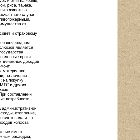
рь и огня на корню,
и, риса, табака,
ванию животных
есчастного случая.
отивопожарными,
 имущества от
совет и страховому
 первоочередном
олхозов является
государства
новленные сроки.
им денежных доходов
емонт
х материалов,
и; на лечение
; на покупку
 МТС и других
хозе.
При составлении
ые потребности,
 административно-
асходы, отопление,
 счетовода и т. п.
оходов колхоза
чение имеет
омным расходам,