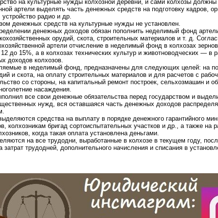
рство на культурные нужды колхозной деревни, и сами колхозы должны 
нной артели выделять часть денежных средств на подготовку кадров, о
 устройство радио и др.
ом денежных средств на культурные нужды не установлен.
пределении денежных доходов обязан пополнить неделимый фонд артел
кохозяйственных орудий, скота, строительных материалов и т. д. Согласн
охозяйственной артели отчисление в неделимый фонд в колхозах зерно
 12 до 15%, а в колхозах технических культур и животноводческих — в р
х доходов колхозов.
ляемые в неделимый фонд, предназначены для следующих целей: на по
ий и скота, на оплату строительных материалов и для расчетов с рабо
ьство со стороны, на капитальный ремонт построек, сельхозмашин и об
ноголетние насаждения.
 выполнил все свои денежные обязательства перед государством и выде
щественных нужд, вся оставшаяся часть денежных доходов распредел
м.
выделяются средства на выплату в порядке денежного гарантийного ми
 колхозникам бригад сортоиспытательных участков и др., а также на р
хозников, когда такая оплата установлена деньгами.
ляются на все трудодни, выработанные в колхозе в текущем году, посл
а затрат трудодней, дополнительного начисления и списания в установ