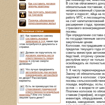
В состав облагаемого дох
Как составить договор
аренды квартиры
обязательным поставкам; ф
неприкосновенный страхов
Как получить лицензию
телят и поросят; яйца на 
на торговлю
работу МТС и лесозащитны
Порядок оформления
на счет капиталовложений
перепланировки жилья
расширения стада; произв
страхового вознаграждения
Полезные статьи
посевы.
При определении состава 
Как правильно самому
по государственным загот
составить исковое
заявление в суд
, какие при
закупочным ценам.
этом потребуются документы и
Колхозам, пострадавшим о
справки.
пределах текущего года о
советы министров автоном
Должен ли поручитель по
договору кредита нести
бедствий, отсрочку сроком
ответственность перед
республик могут не только
банком
в случае смерти
освобождать их полностью
должника?
налога.
Что лучше предпринять
3. К числу первоочередны
автолюбителю при мелких
Закону об обязательном ок
повреждениях автомобиля
подлежат в колхозах: стро
во дворе? Рассмотрим
посевы сельскохозяйственн
варианты.
лошади, верблюды, ослы, 
Есть ли преимущества от
ослов — в возрасте от шес
страхования гражданской
Платежи колхозов по обяз
ответственности владельца
ставкам (тарифам), исход
квартиры
? Или это только
лишняя трата денег?
инвентаря, оборудования, 
взрыва, наводнения, земле