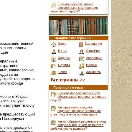
В каких случаях можно
потребовать компенсацию
морального вреда?
Юридические термины
ьскохозяйственной
Залог
Завещание
аконом налоги,
Истец
Ответчик
ущие
Задаток
Апелляция
неральные
Оферта
Налоги
стративно-
ные, канцелярские,
Рента
Алименты
редства на
устройство радио и
Все термины >>
лимого фонда
Популярные темы
В каком порядке происходит
мерного Устава
обжалование решения мирового
судьи?
хоза, как уже
 и вступает в силу
Как правильно следует
подавать исковое заявление
 за предшествующий
ответчику в лице организации?
ом Президиума
Каким образом решается в суде
вопрос о том, с кем останется
альные доходы от
ребёнок после развода?
ботков на стороне.