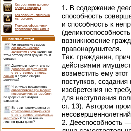
Как составить договор
1. В содержание дее
аренды квартиры
способность соверша
Как получить лицензию
на торговлю
и способность к не
Порядок оформления
перепланировки жилья
(деликтоспособность)
возникновение гражд
Полезные статьи
Как правильно самому
правонарушителя.
составить исковое
заявление в суд
, какие при
Так, гражданин, пр
этом потребуются документы и
справки.
действиями имуществ
Должен ли поручитель по
договору кредита нести
возместить ему этот 
ответственность перед
банком
в случае смерти
поступков, создания 
должника?
Что лучше предпринять
изобретения не треб
автолюбителю при мелких
повреждениях автомобиля
для наступления пол
во дворе? Рассмотрим
варианты.
ст. 13). Автором про
Есть ли преимущества от
страхования гражданской
несовершеннолетний,
ответственности владельца
квартиры
? Или это только
2. Дееспособность —
лишняя трата денег?
лица самостоятельно