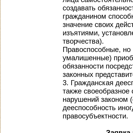
создавать обязанност
гражданином способн
значение своих дейс
изъятиями, установл
творчества).
Правоспособные, но 
умалишенные) приоб
обязанности посред
законных представител
3. Гражданская деес
также своеобразное 
нарушений законом (с
дееспособность ино
правосубъектности.
Заявка