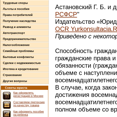
Трудовые споры
Астановский Г. Б. и д
Льготы и пособия
РСФСР
"
Права потребителей
Издательство «Юриди
Получение наследства
Развод и алименты
OCR Yurkonsultacia.
Автотранспорт
Приведено с некото
Предпринимательство
Налогообложение
Способность гражда
Семейные проблемы
гражданские права и
Бытовые конфликты
Сделки с недвижимостью
обязанности (гражда
Ипотека и кредитование
объеме с наступлени
Страхование
восемнадцатилетнего
Другие вопросы
В случае, когда зако
Советы юриста
Как оформлять
достижения восемнад
регистрацию в Москве
восемнадцатилетнего
Составляем претензию
по качеству товара
полном объеме со вр
Как оформить пособие
на ребенка