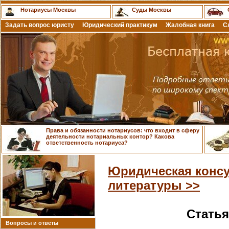
Нотариусы Москвы
Суды Москвы
Задать вопрос юристу
Юридический практикум
Жалобная книга
С
Права и обязанности нотариусов: что входит в сферу
деятельности нотариальных контор? Какова
ответственность нотариуса?
Юридическая консу
литературы >>
Статья
Вопросы и ответы