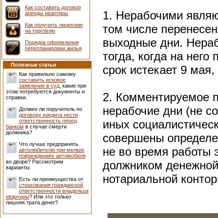
Как составить договор
1. Нерабочими явля
аренды квартиры
Как получить лицензию
том числе перенесе
на торговлю
выходные дни. Нераб
Порядок оформления
перепланировки жилья
тогда, когда на него
Полезные статьи
срок истекает 9 мая,
Как правильно самому
составить исковое
заявление в суд
, какие при
этом потребуются документы и
2. Комментируемое п
справки.
нерабочие дни (не с
Должен ли поручитель по
договору кредита нести
ответственность перед
иных социалистическ
банком
в случае смерти
должника?
совершены определен
Что лучше предпринять
не во время работы 
автолюбителю при мелких
повреждениях автомобиля
во дворе? Рассмотрим
должником денежной
варианты.
нотариальной конторы
Есть ли преимущества от
страхования гражданской
ответственности владельца
квартиры
? Или это только
лишняя трата денег?