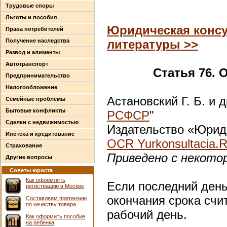
Трудовые споры
Льготы и пособия
Юридическая консу
Права потребителей
Получение наследства
литературы >>
Развод и алименты
Автотранспорт
Статья 76. 
Предпринимательство
Налогообложение
Астановский Г. Б. и д
Семейные проблемы
Бытовые конфликты
РСФСР
"
Сделки с недвижимостью
Издательство «Юриди
Ипотека и кредитование
OCR Yurkonsultacia.
Страхование
Приведено с некото
Другие вопросы
Советы юриста
Как оформлять
Если последний день
регистрацию в Москве
окончания срока сч
Составляем претензию
по качеству товара
рабочий день.
Как оформить пособие
на ребенка