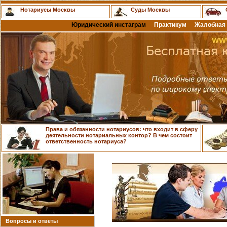
Нотариусы Москвы
Суды Москвы
Юридический инстаграм
Практикум
Жалобная 
Права и обязанности нотариусов: что входит в сферу
деятельности нотариальных контор? В чем состоит
ответственность нотариуса?
Вопросы и ответы