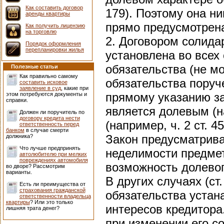
Как составить договор
179). Поэтому она ни
аренды квартиры
прямо предусмотрена
Как получить лицензию
на торговлю
2. Договором солида
Порядок оформления
перепланировки жилья
установлена во всех 
обязательства (не м
Полезные статьи
Как правильно самому
обязательства поруче
составить исковое
заявление в суд
, какие при
прямому указанию за
этом потребуются документы и
справки.
является долевым (н
Должен ли поручитель по
договору кредита нести
(например, ч. 2 ст. 45
ответственность перед
банком
в случае смерти
Закон предусматрива
должника?
Что лучше предпринять
неделимости предмет
автолюбителю при мелких
повреждениях автомобиля
возможность долевог
во дворе? Рассмотрим
варианты.
В других случаях (ст.
Есть ли преимущества от
страхования гражданской
обязательства устан
ответственности владельца
квартиры
? Или это только
интересов кредитора
лишняя трата денег?
при изменении его с