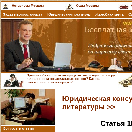
Нотариусы Москвы
Суды Москвы
Задать вопрос юристу
Юридический практикум
Жалобная книга
С
Права и обязанности нотариусов: что входит в сферу
деятельности нотариальных контор? Какова
ответственность нотариуса?
Юридическая консу
литературы >>
Статья 1
Вопросы и ответы