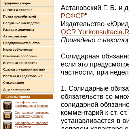
Трудовые споры
Астановский Г. Б. и д
Льготы и пособия
РСФСР
"
Права потребителей
Издательство «Юриди
Получение наследства
Развод и алименты
OCR Yurkonsultacia.
Автотранспорт
Приведено с некото
Предпринимательство
Налогообложение
Солидарная обязанно
Семейные проблемы
если это предусмотр
Бытовые конфликты
Сделки с недвижимостью
частности, при неде
Ипотека и кредитование
Страхование
1. Солидарные обяза
Другие вопросы
обязательств со мно
Советы юриста
Как оформлять
солидарной обязанно
регистрацию в Москве
комментарий к ст. ст
Составляем претензию
по качеству товара
устанавливается в в
Как оформить пособие
на ребенка
долевом характере о