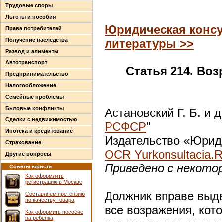
Трудовые споры
Льготы и пособия
Юридическая консу
Права потребителей
Получение наследства
литературы >>
Развод и алименты
Автотранспорт
Статья 214. Во
Предпринимательство
Налогообложение
Семейные проблемы
Бытовые конфликты
Астановский Г. Б. и д
Сделки с недвижимостью
РСФСР
"
Ипотека и кредитование
Издательство «Юриди
Страхование
OCR Yurkonsultacia.
Другие вопросы
Приведено с некото
Советы юриста
Как оформлять
регистрацию в Москве
Должник вправе выдв
Составляем претензию
по качеству товара
все возражения, кот
Как оформить пособие
на ребенка