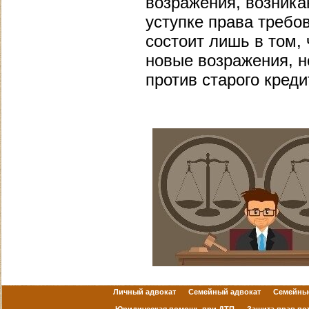
возражения, возник
уступке права требо
состоит лишь в том,
новые возражения, н
против старого креди
Личный адвокат
Семейный адвокат
Семейны
Юридическая помощь при ДТП
Защита прав по