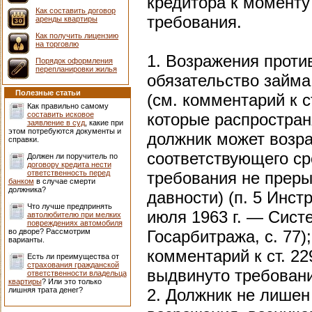
кредитора к моменту
Как составить договор
требования.
аренды квартиры
Как получить лицензию
на торговлю
1. Возражения проти
Порядок оформления
перепланировки жилья
обязательство займа
Полезные статьи
(см. комментарий к с
Как правильно самому
составить исковое
которые распростран
заявление в суд
, какие при
этом потребуются документы и
должник может возра
справки.
соответствующего сро
Должен ли поручитель по
договору кредита нести
ответственность перед
требования не преры
банком
в случае смерти
должника?
давности) (п. 5 Инс
Что лучше предпринять
июля 1963 г. — Сист
автолюбителю при мелких
повреждениях автомобиля
во дворе? Рассмотрим
Госарбитража, с. 77
варианты.
комментарий к ст. 2
Есть ли преимущества от
страхования гражданской
выдвинуто требовани
ответственности владельца
квартиры
? Или это только
лишняя трата денег?
2. Должник не лишен