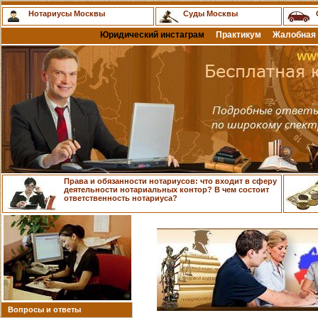
Нотариусы Москвы
Суды Москвы
Юридический инстаграм
Практикум
Жалобная 
Права и обязанности нотариусов: что входит в сферу
деятельности нотариальных контор? В чем состоит
ответственность нотариуса?
Вопросы и ответы