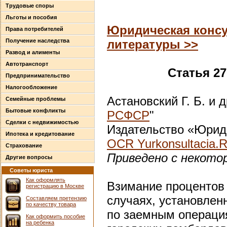
Трудовые споры
Льготы и пособия
Юридическая консу
Права потребителей
Получение наследства
литературы >>
Развод и алименты
Автотранспорт
Статья 2
Предпринимательство
Налогообложение
Астановский Г. Б. и д
Семейные проблемы
Бытовые конфликты
РСФСР
"
Сделки с недвижимостью
Издательство «Юриди
Ипотека и кредитование
OCR Yurkonsultacia.
Страхование
Приведено с некото
Другие вопросы
Советы юриста
Как оформлять
Взимание процентов 
регистрацию в Москве
случаях, установлен
Составляем претензию
по качеству товара
по заемным операци
Как оформить пособие
на ребенка