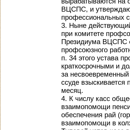
вырабатываются на о
ВЦСПС, и утверждаю
профессиональных с
3. Ныне действующи
при комитете профс
Президиума ВЦСПС от
профсоюзного работни
п. 34 этого устава п
краткосрочными и д
за несвоевременный 
ссуде взыскивается 
месяц.
4. К числу касс общ
взаимопомощи пенси
обеспечения рай (го
взаимопомощи в кол