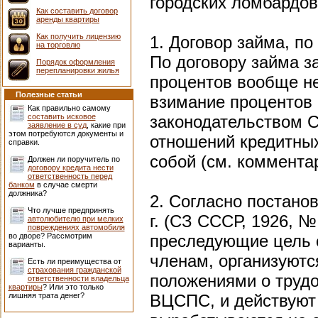
городских ломбардов
Как составить договор
аренды квартиры
Как получить лицензию
1. Договор займа, п
на торговлю
По договору займа 
Порядок оформления
перепланировки жилья
процентов вообще не
Полезные статьи
взимание процентов 
Как правильно самому
составить исковое
законодательством С
заявление в суд
, какие при
этом потребуются документы и
отношений кредитных
справки.
собой (см. комментари
Должен ли поручитель по
договору кредита нести
ответственность перед
банком
в случае смерти
должника?
2. Согласно постано
Что лучше предпринять
г. (СЗ СССР, 1926, №
автолюбителю при мелких
повреждениях автомобиля
во дворе? Рассмотрим
преследующие цель 
варианты.
членам, организуютс
Есть ли преимущества от
страхования гражданской
положениями о труд
ответственности владельца
квартиры
? Или это только
лишняя трата денег?
ВЦСПС, и действуют 