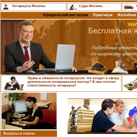
Нотариусы Москвы
Суды Москвы
Юридический инстаграм
Практикум
Жалобная 
Права и обязанности нотариусов: что входит в сферу
деятельности нотариальных контор? В чем состоит
ответственность нотариуса?
Вопросы и ответы