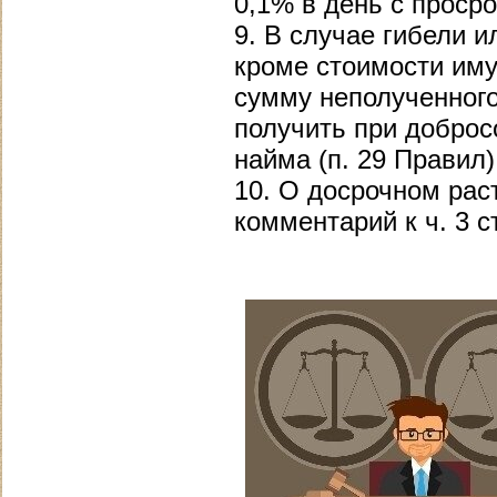
0,1% в день с просро
9. В случае гибели 
кроме стоимости иму
сумму неполученного
получить при добро
найма (п. 29 Правил)
10. О досрочном рас
комментарий к ч. 3 ст