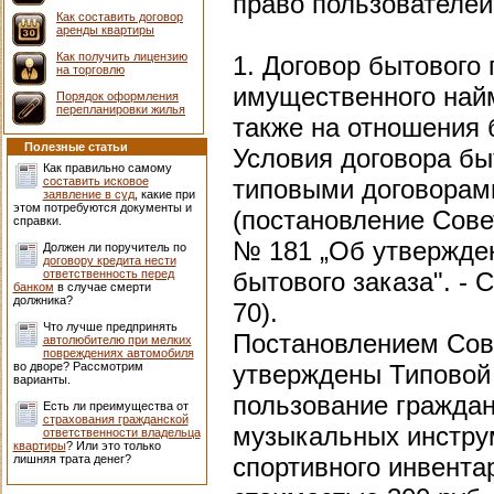
право пользователей
Как составить договор
аренды квартиры
Как получить лицензию
1. Договор бытового
на торговлю
имущественного найм
Порядок оформления
перепланировки жилья
также на отношения 
Полезные статьи
Условия договора бы
Как правильно самому
составить исковое
типовыми договорам
заявление в суд
, какие при
этом потребуются документы и
(постановление Сове
справки.
№ 181 „Об утвержден
Должен ли поручитель по
договору кредита нести
ответственность перед
бытового заказа". - С
банком
в случае смерти
должника?
70).
Что лучше предпринять
Постановлением Сов
автолюбителю при мелких
повреждениях автомобиля
во дворе? Рассмотрим
утверждены Типовой 
варианты.
пользование гражда
Есть ли преимущества от
страхования гражданской
музыкальных инструм
ответственности владельца
квартиры
? Или это только
лишняя трата денег?
спортивного инвента