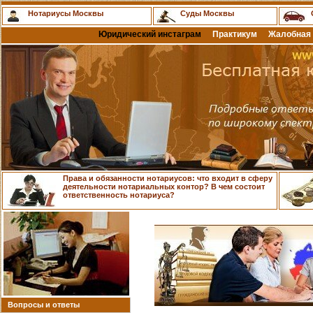
Нотариусы Москвы
Суды Москвы
Юридический инстаграм
Практикум
Жалобная 
Права и обязанности нотариусов: что входит в сферу
деятельности нотариальных контор? В чем состоит
ответственность нотариуса?
Вопросы и ответы