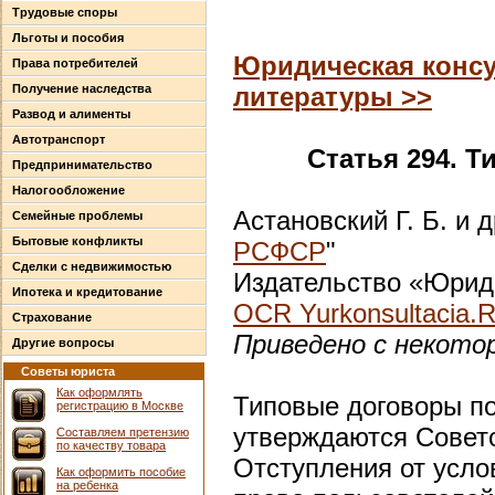
Трудовые споры
Льготы и пособия
Юридическая консу
Права потребителей
Получение наследства
литературы >>
Развод и алименты
Автотранспорт
Статья 294. 
Предпринимательство
Налогообложение
Астановский Г. Б. и д
Семейные проблемы
Бытовые конфликты
РСФСР
"
Сделки с недвижимостью
Издательство «Юриди
Ипотека и кредитование
OCR Yurkonsultacia.
Страхование
Приведено с некото
Другие вопросы
Советы юриста
Как оформлять
Типовые договоры п
регистрацию в Москве
утверждаются Совет
Составляем претензию
по качеству товара
Отступления от усло
Как оформить пособие
на ребенка