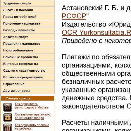
Трудовые споры
Астановский Г. Б. и д
Льготы и пособия
РСФСР
"
Права потребителей
Издательство «Юриди
Получение наследства
Развод и алименты
OCR Yurkonsultacia.
Автотранспорт
Приведено с некото
Предпринимательство
Налогообложение
Платежи по обязате
Семейные проблемы
организациями, колх
Бытовые конфликты
Сделки с недвижимостью
общественными орга
Ипотека и кредитование
безналичных расчето
Страхование
указанные организац
Другие вопросы
денежные средства.
Советы юриста
Как оформлять
законодательством 
регистрацию в Москве
Составляем претензию
по качеству товара
Расчеты наличными 
Как оформить пособие
на ребенка
организациями, колх