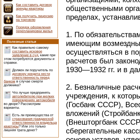
Как составить договор
общественными орга
аренды квартиры
пределах, устанавл
Как получить лицензию
на торговлю
Порядок оформления
перепланировки жилья
1. По обязательства
имеющим возмездный
Полезные статьи
Как правильно самому
осуществляться в по
составить исковое
заявление в суд
, какие при
расчетов был законо
этом потребуются документы и
справки.
1930—1932 гг. и в д
Должен ли поручитель по
договору кредита нести
ответственность перед
банком
в случае смерти
2. Безналичные расч
должника?
Что лучше предпринять
учреждения, к котор
автолюбителю при мелких
повреждениях автомобиля
(Госбанк СССР), Вс
во дворе? Рассмотрим
варианты.
вложений (Стройбан
Есть ли преимущества от
страхования гражданской
(Внешторгбанк СССР)
ответственности владельца
квартиры
? Или это только
сберегательные касс
лишняя трата денег?
основе уставов, ут