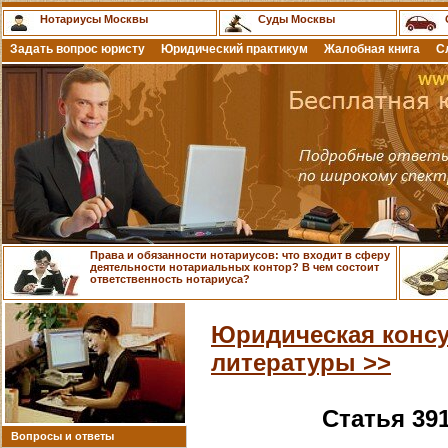
Нотариусы Москвы
Суды Москвы
Задать вопрос юристу
Юридический практикум
Жалобная книга
С
Права и обязанности нотариусов: что входит в сферу
деятельности нотариальных контор? В чем состоит
ответственность нотариуса?
Юридическая консу
литературы >>
Статья 39
Вопросы и ответы