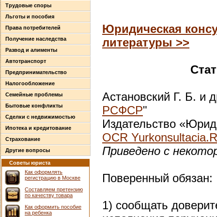
Трудовые споры
Льготы и пособия
Юридическая консу
Права потребителей
Получение наследства
литературы >>
Развод и алименты
Автотранспорт
Стат
Предпринимательство
Налогообложение
Астановский Г. Б. и д
Семейные проблемы
Бытовые конфликты
РСФСР
"
Сделки с недвижимостью
Издательство «Юриди
Ипотека и кредитование
OCR Yurkonsultacia.
Страхование
Приведено с некото
Другие вопросы
Советы юриста
Как оформлять
Поверенный обязан:
регистрацию в Москве
Составляем претензию
по качеству товара
1) сообщать доверит
Как оформить пособие
на ребенка