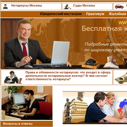
Нотариусы Москвы
Суды Москвы
Юридический инстаграм
Практикум
Жалобная 
Права и обязанности нотариусов: что входит в сферу
деятельности нотариальных контор? В чем состоит
ответственность нотариуса?
Вопросы и ответы