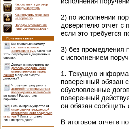
исполнения поручени
Как составить договор
аренды квартиры
Как получить лицензию
2) по исполнении по
на торговлю
доверителю отчет с 
Порядок оформления
перепланировки жилья
если это требуется п
Полезные статьи
Как правильно самому
составить исковое
3) без промедления 
заявление в суд
, какие при
этом потребуются документы и
с исполнением поруч
справки.
Должен ли поручитель по
договору кредита нести
ответственность перед
1. Текущую информа
банком
в случае смерти
должника?
поверенный обязан с
Что лучше предпринять
обусловленные догов
автолюбителю при мелких
повреждениях автомобиля
во дворе? Рассмотрим
поверенный действуе
варианты.
он обязан сообщить е
Есть ли преимущества от
страхования гражданской
ответственности владельца
квартиры
? Или это только
лишняя трата денег?
В итоговом отчете п