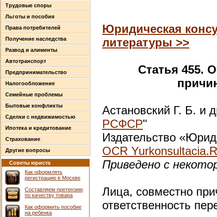
Трудовые споры
Льготы и пособия
Юридическая консу
Права потребителей
Получение наследства
литературы >>
Развод и алименты
Автотранспорт
Статья 455. 
Предпринимательство
причи
Налогообложение
Семейные проблемы
Бытовые конфликты
Астановский Г. Б. и д
Сделки с недвижимостью
РСФСР
"
Ипотека и кредитование
Издательство «Юриди
Страхование
OCR Yurkonsultacia.
Другие вопросы
Приведено с некото
Советы юриста
Как оформлять
регистрацию в Москве
Лица, совместно при
Составляем претензию
по качеству товара
ответственность пер
Как оформить пособие
на ребенка