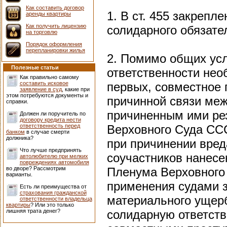
Как составить договор
1. В ст. 455 закрепл
аренды квартиры
Как получить лицензию
солидарного обязател
на торговлю
Порядок оформления
перепланировки жилья
2. Помимо общих ус
Полезные статьи
ответственности нео
Как правильно самому
составить исковое
первых, совместное 
заявление в суд
, какие при
этом потребуются документы и
причинной связи меж
справки.
причиненным ими рез
Должен ли поручитель по
договору кредита нести
ответственность перед
Верховного Суда СССР
банком
в случае смерти
должника?
при причинении вре
Что лучше предпринять
соучастников нанесе
автолюбителю при мелких
повреждениях автомобиля
во дворе? Рассмотрим
Пленума Верховного 
варианты.
применения судами 
Есть ли преимущества от
страхования гражданской
материального ущерб
ответственности владельца
квартиры
? Или это только
лишняя трата денег?
солидарную ответств