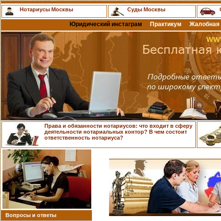
Нотариусы Москвы
Суды Москвы
Юридический инстаграм
Практикум
Жалобная 
Права и обязанности нотариусов: что входит в сферу
деятельности нотариальных контор? В чем состоит
ответственность нотариуса?
Вопросы и ответы