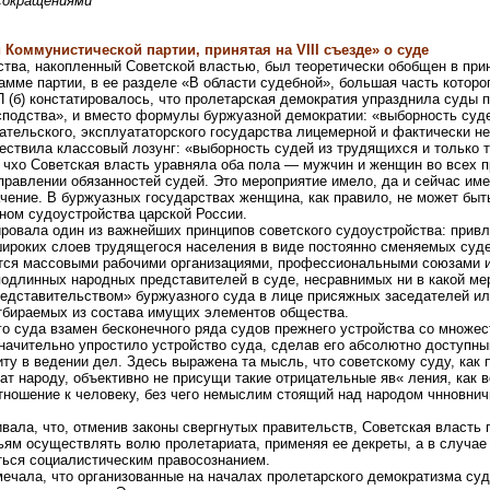
сокращениями
 Коммунистической партии, принятая на VIII съезде» о суде
тва, накопленный Советской властью, был теоретически обобщен в приня
рамме партии, в ее разделе «В области судебной», большая часть которог
 (б) констатировалось, что пролетарская демократия упразднила суды 
сподства», и вместо формулы буржуазной демократии: «выборность суд
ательского, эксплуататорского государства лицемерной и фактически н
ествила классовый лозунг: «выборность судей из трудящихся и только
 чхо Советская власть уравняла оба пола — мужчин и женщин во всех п
тправлении обязанностей судей. Это мероприятие имело, да и сейчас име
ение. В буржуазных государствах женщина, как правило, не может быть
ном судоустройства царской России.
овала один из важнейших принципов советского судоустройства: привл
ироких слоев трудящегося населения в виде постоянно сменяемых суд
тся массовыми рабочими организациями, профессиональными союзами и 
одлинных народных представителей в суде, несравнимых ни в какой мер
едставительством» буржуазного суда в лице присяжных заседателей и
отбираемых из состава имущих элементов общества.
о суда взамен бесконечного ряда судов прежнего устройства со множес
значительно упростило устройство суда, сделав его абсолютно доступн
ту в ведении дел. Здесь выражена та мысль, что советскому суду, как
ат народу, объективно не присущи такие отрицательные яв« ления, как в
тношение к человеку, без чего немыслим стоящий над народом чнновни
ала, что, отменив законы свергнутых правительств, Советская власть 
ям осуществлять волю пролетариата, применяя ее декреты, а в случае 
ться социалистическим правосознанием.
ечала, что организованные на началах пролетарского демократизма суд