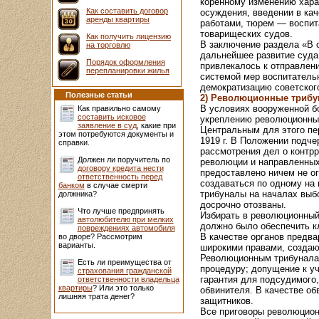
коренному изменению хара
Как составить договор
осуждения, введении в ка
аренды квартиры
работами, тюрем — воспит
товарищеских судов.
Как получить лицензию
В заключение раздела «В 
на торговлю
дальнейшее развитие суда 
Порядок оформления
привлекалось к отправлен
перепланировки жилья
системой мер воспитатель
демократизацию советског
Полезные статьи
2) Революционные трибун
В условиях вооруженной б
Как правильно самому
составить исковое
укреплению революционны
заявление в суд
, какие при
Центральным для этого пе
этом потребуются документы и
1919 г. В Положении подч
справки.
рассмотрения дел о контр
Должен ли поручитель по
революции и направленных
договору кредита нести
предоставлено ничем не о
ответственность перед
создаваться по одному на 
банком
в случае смерти
трибуналы на началах выб
должника?
досрочно отозваны.
Что лучше предпринять
Избирать в революционный
автолюбителю при мелких
должно было обеспечить к
повреждениях автомобиля
В качестве органов предв
во дворе? Рассмотрим
варианты.
широкими правами, создаю
Революционным трибуналам
Есть ли преимущества от
процедуру; допущение к уч
страхования гражданской
гарантия для подсудимого
ответственности владельца
квартиры
? Или это только
обвинителя. В качестве об
лишняя трата денег?
защитников.
Все приговоры революцион