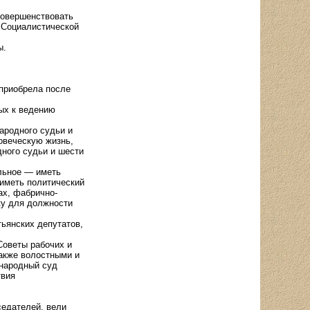
совершенствовать
 Социалистической
ы.
 приобрела после
ых к ведению
ародного судьи и
овеческую жизнь,
дного судьи и шести
льное — иметь
 иметь политический
ах, фабрично-
ку для должности
тьянских депутатов,
Советы рабочих и
также волостными и
 народный суд
твия
седателей, вели