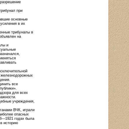
 разрешение
трибунал при
вавшие основные
 усиления в их
енные трибуналы в
объявлен на
алы и
суальные
назначался,
тменяться
навливать
исключительной
х железнодорожных
щения.
динить все
публики».
адзора для всех
важности.
дебные учреждения,
рганами ВЧК, играли
аиболее опасных
18—1921 годах была
 в историю