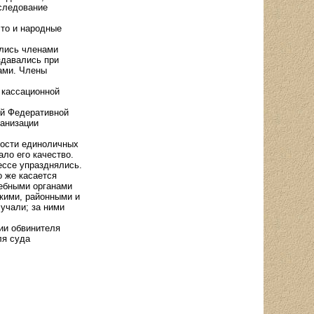
следование
то и народные
ялись членами
здавались при
ами. Члены
 кассационной
ой Федеративной
ганизации
ности единоличных
ло его качество.
ессе упразднялись.
 же касается
дебными органами
скими, районными и
учали; за ними
ии обвинителя
ля суда