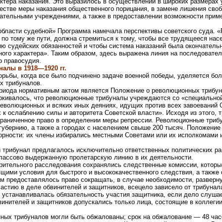
ктера наказания. Это выразилось в осуществлении в широких размерах 
честве меры наказания общественного порицания, в замене лишения св
ательными учреждениями, а также в предоставлении возможности приме
области судебной» Программа намечала перспективы советского суда. «
по тому же пути, должна стремиться к тому, чтобы все трудящееся нас
ию судейских обязанностей и чтобы система наказаний была окончатель
ного характера». Таким образом, здесь выражена линия на последовате
о правосудия.
алы в 1918—1920 гг.
орьбы, когда все было подчинено задаче военной победы, уделяется бо
х трибуналов.
риода нормативным актом является Положение о революционных трибун
еркивалось, что революционные трибуналы учреждаются со «специально
революционных и всяких иных деяниях, идущих против всех завоеваний 
 к ослаблению силы и авторитета Советской власти». Исходя из этого, 
граниченное право в определении меры репрессии. Революционные триб
губернию, а также а городах с населением свыше 200 тысяч. Положение
орности: их члены избирались местными Советами или их исполкомами 
 трибунал предлагалось исключительно ответственных политических раб
лассово выдержанную пролетарскую линию в их деятельности.
арительного расследования сохранялись следственные комиссии, котор
щими условия для быстрого и высококачественного следствия, а также 
 предоставлялось право сокращать, в случае необходимости, разверн
астию в деле обвинителей и защитников, всецело зависело от трибунал
, устанавливалась обязательность участия защитника, если дело слуша
винителей и защитников допускались только лица, состоящие в коллеги
ных трибуналов могли быть обжалованы; срок на обжалование — 48 час