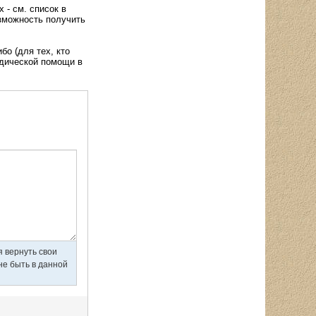
 - см. список в
озможность получить
о (для тех, кто
идической помощи в