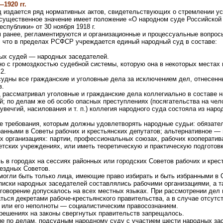
1920 гг.
 издается ряд нормативных актов, свидетельствующих о стремлении у
существенное значение имеет положение «О народном суде Российской
спублики» от 30 ноября 1918 г.
м ранее, регламентируются и организационные и процессуальные вопрос
 что в пределах РСФСР учреждается единый народный суд в составе:
ных судей — народных заседателей.
о с громоздкостью судебной системы, которую она в некоторых местах
2.
удны все гражданские и уголовные дела за исключением дел, отнесенн
в.
 рассматривал уголовные и гражданские дела коллегиально в составе н
; по делам же об особо опасных преступлениях (посягательства на чел
увечгий, насилования и т. п.) коллегия народного суда состояла из наро
 требования, которым должны удовлетворять народные судьи: обязате
ранными в Советы рабочих и крестьянских депутатов; альтернативное —
х организациях: партии, профессиональных союзах, рабочих кооператив
етских учреждениях, или иметь теоретическую и практическую подготов
 в городах на сессиях районных или городских Советов рабочих и крес
ездных Советов.
огли быть только лица, имеющие право избирать и быть избранными в 
Списки народных заседателей составлялись рабочими организациями, а 
говорение допускалось на всех местных языках. При рассмотрении дел
ься декретами рабоче-крестьянского правительства, а в случае отсутс
 или его неполноты — социалистическим правосознанием.
 решениях на законы свергнутых правительств запрещалось.
е по делам, подсудным народному суду с участием шести народных за