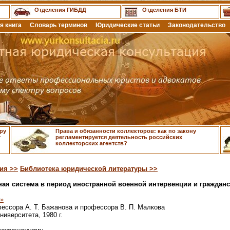
Отделения ГИБДД
Отделения БТИ
я книга
Словарь терминов
Юридические статьи
Законодательство
ру
Права и обязанности коллекторов: как по закону
т
регламентируется деятельность российских
коллекторских агентств?
ия >>
Библиотека юридической литературы >>
ная система в период иностранной военной интервенции и граждан
Р»
ессора А. Т. Бажанова и профессора В. П. Малкова
иверситета, 1980 г.