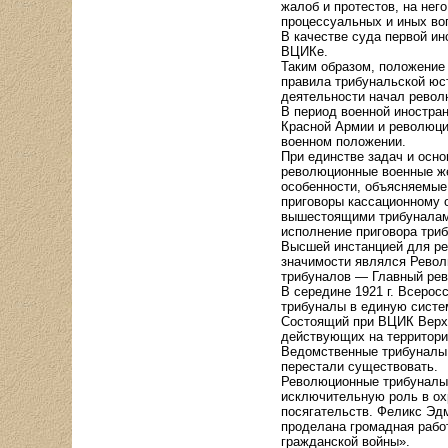
жалоб и протестов, на нег
процессуальных и иных во
В качестве суда первой и
ВЦИКе.
Таким образом, положение
правила трибунальской юст
деятельности начал револ
В период военной иностра
Красной Армии и революци
военном положении.
При единстве задач и осн
революционные военные ж
особенности, объясняемые
приговоры кассационному 
вышестоящими трибуналами
исполнение приговора трибу
Высшей инстанцией для ре
значимости являлся Револ
трибуналов — Главный рев
В середине 1921 г. Всеро
трибуналы в единую систе
Состоящий при ВЦИК Верхо
действующих на территори
Ведомственные трибуналы,
перестали существовать.
Революционные трибуналы, 
исключительную роль в ох
посягательств. Феликс Эд
проделана громадная работ
гражданской войны».