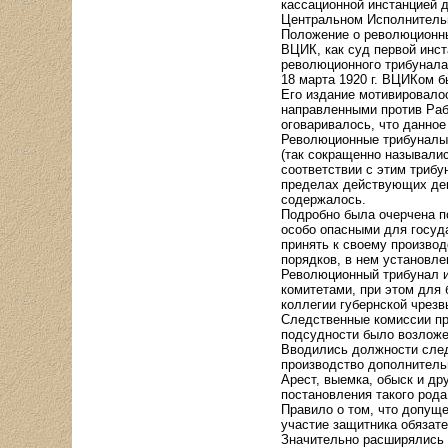
кассационной инстанцией 
Центральном Исполнительн
Положение о революционны
ВЦИК, как суд первой инс
революционного трибунала
18 марта 1920 г. ВЦИКом 
Его издание мотивировало
направленными против Раб
оговаривалось, что данно
Революционные трибуналы
(так сокращенно называлис
соответствии с этим триб
пределах действующих декр
содержалось.
Подробно была очерчена п
особо опасными для госуд
принять к своему производ
порядков, в нем установле
Революционный трибунал и
комитетами, при этом для 
коллегии губернской чрезв
Следственные комиссии пр
подсудности было возложе
Вводились должности след
производство дополнитель
Арест, выемка, обыск и д
постановления такого род
Правило о том, что допуще
участие защитника обязат
Значительно расширялись 