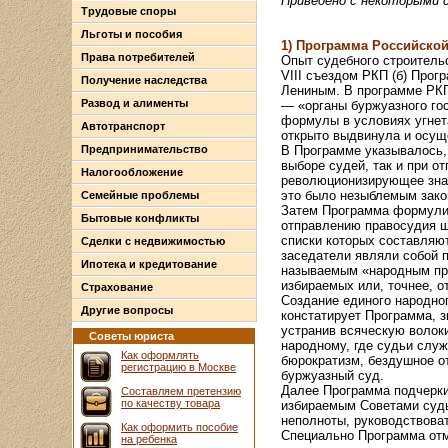
Приведено с некоторыми 
Трудовые споры
Льготы и пособия
1) Программа Российской
Права потребителей
Опыт судебного строительс
VIII съездом РКП (б) Прог
Получение наследства
Лениным. В программе РКП
Развод и алименты
— «органы буржуазного го
формулы в условиях угнет
Автотранспорт
открыто выдвинула и осущ
Предпринимательство
В Программе указывалось,
выборе судей, так и при о
Налогообложение
революционизирующее знач
это было незыблемым зако
Семейные проблемы
Затем Программа формулир
Бытовые конфликты
отправлению правосудия ш
списки которых составляю
Сделки с недвижимостью
заседатели являли собой п
Ипотека и кредитование
называемым «народным пр
избираемых или, точнее, 
Страхование
Создание единого народног
Другие вопросы
констатирует Программа, 
устранив всяческую волоки
Советы юриста
народному, где судьи служ
Как оформлять
бюрократизм, бездушное о
регистрацию в Москве
буржуазный суд.
Далее Программа подчеркив
Составляем претензию
по качеству товара
избираемым Советами судь
неполноты, руководствова
Как оформить пособие
Специально Программа отм
на ребенка