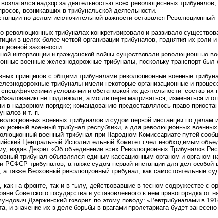
о возлагался надзор за деятельностью всех революционных трибуналов,
просов, возникавших в трибунальской деятельности.
нстанции по делам исключительной важности оставался Революционный 
 о революционных трибуналах конкретизировало и развивало существо
иции в целях более четкой организации трибуналов, поднятия их роли и
юционной законности.
нной интервенции и гражданской войны существовали революционные во
онные военные железнодорожные трибуналы, поскольку транспорт был 
овных принципов с общими трибуналами революционные военные трибун
елезнодорожные трибуналы имели некоторые организационные и процес
 специфическими условиями и обстановкой их деятельности; состав их 
обжалованию не подлежали, а могли пересматриваться, изменяться и о
 в надзорном порядке; командованию предоставлялось право приоста
налов и т. п.
волюционных военных трибуналов и судом первой инстанции по делам 
юционный военный трибунал республики, а для революционных военны
олюционный военный трибунал при Народном Комиссариате путей сооб
ссийский Центральный Исполнительный Комитет счел необходимым объе
му, издав Декрет «Об объединении всех Революционных Трибуналов Рес
вный трибунал объявлялся единым кассационным органом и органом н
и РСФСР трибуналов, а также судом первой инстанции для дел особой 
 а также Верховный революционный трибунал, как самостоятельные су
как на фронте, так и в тылу, действовавшие в тесном содружестве с о
ране Советского государства и установленного в нем правопорядка от н
мундович Дзержинский говорил по этому поводу: «Ревтрибуналами в 19
а, и значение их в деле борьбы в врагами пролетариата будет занесено