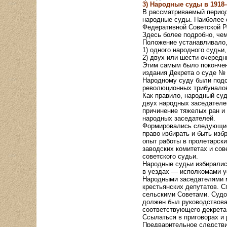
3) Народные суды в 1918—
В рассматриваемый период
народные суды. Наиболее 
Федеративной Советской Ре
Здесь более подробно, че
Положение устанавливало,
1) одного народного судьи,
2) двух или шести очеред
Этим самым было покончен
издания Декрета о суде № 
Народному суду были подс
революционных трибунало
Как правило, народный суд
двух народных заседателей
причинение тяжелых ран и 
народных заседателей.
Формировались следующие
право избирать и быть изб
опыт работы в пролетарски
заводских комитетах и сов
советского судьи.
Народные судьи избирались
в уездах — исполкомами у
Народными заседателями м
крестьянских депутатов. 
сельскими Советами. Судо
должен был руководствоват
соответствующего декрета
Ссылаться в приговорах и
Предварительное следстви