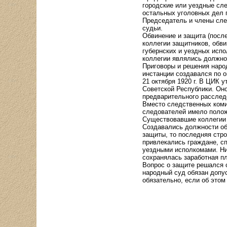
городские или уездные сл
остальных уголовных дел 
Председатель и члены сле
судьи.
Обвинение и защита (посл
коллегии защитников, обви
губернских и уездных исп
коллегии являлись должно
Приговоры и решения наро
инстанции создавался по о
21 октября 1920 г. В ЦИК
Советской Республики. Он
предварительного расслед
Вместо следственных ком
следователей имело полож
Существовавшие коллегии 
Создавались должности об
защиты, то последняя стр
привлекались граждане, с
уездными исполкомами. Ни
сохранялась заработная пл
Вопрос о защите решался 
народный суд обязан допу
обязательно, если об это