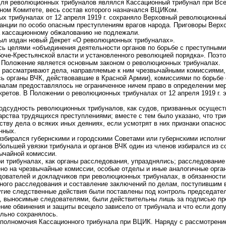
для революционных трибуналов являлся Кассационный трибунал при Вс
ом Комитете, весь состав которого назначался ВЦИКом.
х трибуналах от 12 апреля 1919 г. сохраняло Верховный революционны
танции по особо опасным преступлениям врагов народа. Приговоры Верх
 кассационному обжалованию не подлежали.
был издан новый Декрет «О революционных трибуналах».
сь целями «объединения деятельности органов по борьбе с преступными
оче-Крестьянской власти и установленного революцией порядка». Поэто
е Положение является основным законом о революционных трибуналах.
 рассматривают дела, направляемые к ним чрезвычайными комиссиями
ь органы ВЧК, действовавшие в Красной Армии), комиссиями по борьбе 
уналам предоставлялось не ограниченное ничем право в определении мер
етов. В Положении о революционных трибуналах от 12 апреля 1919 г. э
одсудность революционных трибуналов, как судов, призванных осущест
арства трудящихся преступлениями; вместе с тем было указано, что тр
ству дела о всяких иных деяниях, если усмотрят в них признаки опасн
нных.
збирался губернскими и городскими Советами или губернскими исполн
большей увязки трибунала и органов ВЧК один из членов избирался из с
ычайной комиссии.
и трибуналах, как органы расследования, упразднялись; расследование
но на чрезвычайные комиссии, особые отделы и иные аналогичные орга
ователей и докладчиков при революционных трибуналах, в обязанности
ного расследования и составление заключений по делам, поступившим в
ругие следственные действия были поставлены под контроль председате
а, выносимые следователями, были действительны лишь за подписью пр
ние обвинения и защиты всецело зависело от трибунала и что если доп
ельно сохранялось.
полномочия Кассационного трибунала при ВЦИК. Наряду с рассмотрени