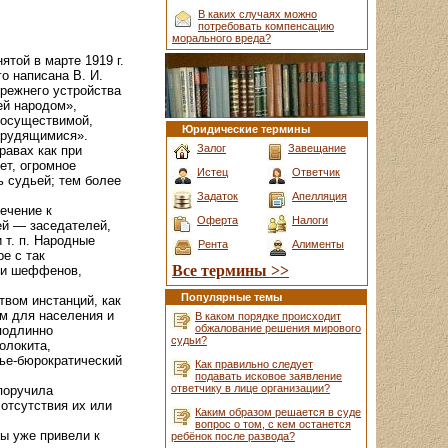
В каких случаях можно
потребовать компенсацию
морального вреда?
той в марте 1919 г.
о написана В. И.
прежнего устройства
ей народом»,
еосуществимой,
Юридические термины
 трудящимися».
Залог
Завещание
равах как при
ет, огромное
Истец
Ответчик
 судьей; тем более
Задаток
Апелляция
ечение к
Оферта
Налоги
ей — заседателей,
т. п. Народные
Рента
Алименты
е с так
Все термины >>
ли шеффенов,
Популярные темы
твом инстанций, как
ым для населения и
В каком порядке происходит
обжалование решения мирового
 подлинно
судьи?
олокита,
чье-бюрократический
Как правильно следует
подавать исковое заявление
ответчику в лице организации?
поручила
отсутствия их или
Каким образом решается в суде
вопрос о том, с кем останется
ы уже привели к
ребёнок после развода?