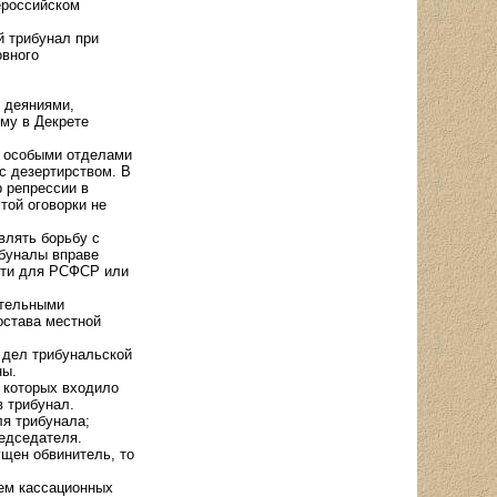
ероссийском
й трибунал при
овного
 деяниями,
му в Декрете
, особыми отделами
с дезертирством. В
 репрессии в
той оговорки не
влять борьбу с
ибуналы вправе
ости для РСФСР или
ительными
остава местной
 дел трибунальской
ны.
 которых входило
 трибунал.
ля трибунала;
едседателя.
ущен обвинитель, то
ем кассационных