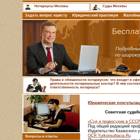
Нотариусы Москвы
Суды Москвы
Задать вопрос юристу
Юридический практикум
Жалобна
Права и обязанности нотариусов: что входит в сфе
деятельности нотариальных контор? В чем состои
ответственность нотариуса?
Юридическая консультац
Советская судеб
«Суд и правосудие в ССС
Под общей редакцией проф
Издательство Казанского ун
OCR Yurkonsultacia.Ru
Вопросы и ответы