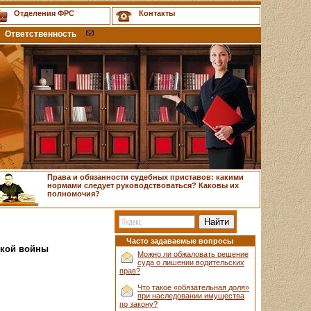
Отделения ФРС
Контакты
Ответственность
Права и обязанности судебных приставов: какими
нормами следует руководствоваться? Каковы их
полномочия?
Часто задаваемые вопросы
ской войны
Можно ли обжаловать решение
суда о лишении водительских
прав?
Что такое «обязательная доля»
при наследовании имущества
по закону?