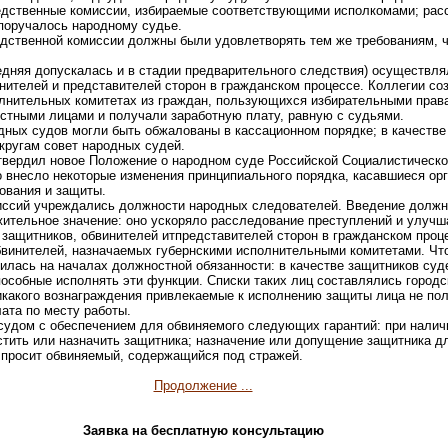
едственные комиссии, избираемые соответствующими исполкомами; рас
поручалось народному судье.
дственной комиссии должны были удовлетворять тем же требованиям, ч
едняя допускалась и в стадии предварительного следствия) осуществл
нителей и представителей сторон в гражданском процессе. Коллегии со
олнительных комитетах из граждан, пользующихся избирательными прав
стными лицами и получали заработную плату, равную с судьями.
дных судов могли быть обжалованы в кассационном порядке; в качестве
кругам совет народных судей.
 утвердил новое Положение о народном суде Российской Социалистическ
о внесло некоторые изменения принципиального порядка, касавшиеся ор
ования и защиты.
иссий учреждались должности народных следователей. Введение долж
ительное значение: оно ускоряло расследование преступлений и улучша
защитников, обвинителей итпредставителей сторон в гражданском проц
винителей, назначаемых губернскими исполнительными комитетами. Что
оилась на началах должностной обязанности: в качестве защитников су
пособные исполнять эти функции. Списки таких лиц составлялись город
какого вознаграждения привлекаемые к исполнению защиты лица не пол
ата по месту работы.
судом с обеспечением для обвиняемого следующих гарантий: при налич
стить или назначить защитника; назначение или допущение защитника д
м просит обвиняемый, содержащийся под стражей.
Продолжение ...
Заявка на бесплатную консультацию