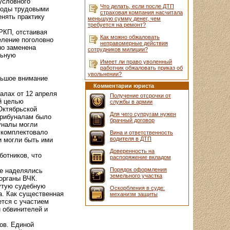
условного
Что делать, если после ДТП
ободы трудовыми
страховая компания насчитала
нять практику
меньшую сумму денег, чем
требуется на ремонт?
РКП, отстаивая
Как можно обжаловать
еление поголовно
неправомерные действия
но заменена
сотрудников милиции?
льную
Имеет ли право уволенный
работник обжаловать приказ об
увольнении?
льшое внимание
Комментарии юриста
алах от 12 апреля
Получение отсрочки от
й целью
службы в армии
Октябрьской
Для чего супругам нужен
трибуналам было
брачный договор
уналы могли
 комплектовало
Вина и ответственность
водителя в ДТП
и могли быть ими
Доверенность на
отников, что
распоряжение вкладом
Порядок оформления
ые наделялись
земельного участка
органы ВЧК.
утую судебную
Оскорбления в суде:
а. Как существенная
механизм защиты
ется с участием
и обвинителей и
ов. Единой