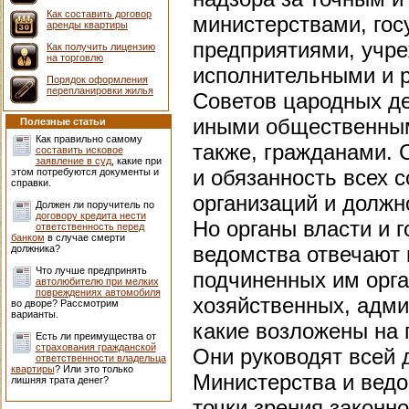
Как составить договор
министерствами, го
аренды квартиры
предприятиями, учр
Как получить лицензию
на торговлю
исполнительными и 
Порядок оформления
перепланировки жилья
Советов цародных де
иными общественным
Полезные статьи
Как правильно самому
также, гражданами. 
составить исковое
заявление в суд
, какие при
и обязанность всех 
этом потребуются документы и
справки.
организаций и должн
Должен ли поручитель по
договору кредита нести
Но органы власти и 
ответственность перед
банком
в случае смерти
ведомства отвечают 
должника?
Что лучше предпринять
подчиненных им орга
автолюбителю при мелких
повреждениях автомобиля
хозяйственных, адми
во дворе? Рассмотрим
варианты.
какие возложены на 
Есть ли преимущества от
страхования гражданской
Они руководят всей 
ответственности владельца
квартиры
? Или это только
Министерства и ведо
лишняя трата денег?
точки зрения законно