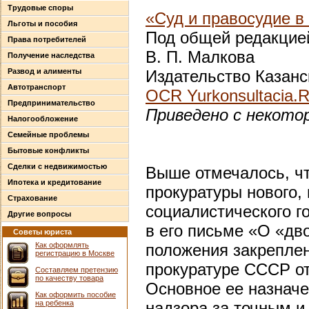
Трудовые споры
«Суд и правосудие 
Льготы и пособия
Под общей редакцией
Права потребителей
В. П. Малкова
Получение наследства
Развод и алименты
Издательство Казанск
Автотранспорт
OCR Yurkonsultacia.
Предпринимательство
Приведено с некото
Налогообложение
Семейные проблемы
Бытовые конфликты
Сделки с недвижимостью
Выше отмечалось, чт
Ипотека и кредитование
прокуратуры нового,
Страхование
социалистического г
Другие вопросы
в его письме «О «дв
Советы юриста
Как оформлять
положения закреплен
регистрацию в Москве
прокуратуре СССР от 
Составляем претензию
по качеству товара
Основное ее назначе
Как оформить пособие
на ребенка
надзора за точным 