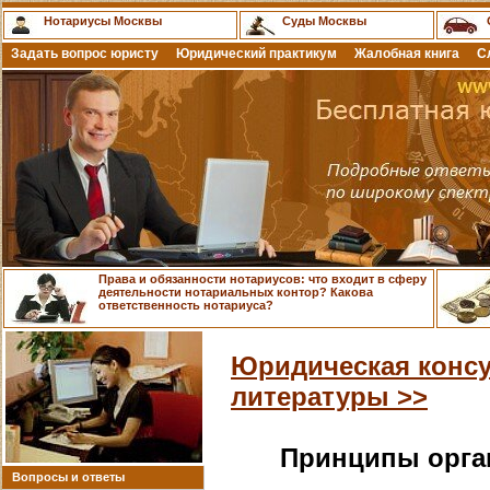
Нотариусы Москвы
Суды Москвы
Задать вопрос юристу
Юридический практикум
Жалобная книга
С
Права и обязанности нотариусов: что входит в сферу
деятельности нотариальных контор? Какова
ответственность нотариуса?
Юридическая консу
литературы >>
Принципы орга
Вопросы и ответы