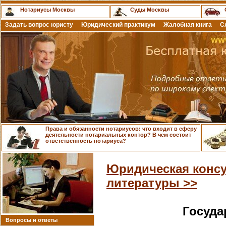
Нотариусы Москвы
Суды Москвы
Задать вопрос юристу
Юридический практикум
Жалобная книга
С
Права и обязанности нотариусов: что входит в сферу
деятельности нотариальных контор? В чем состоит
ответственность нотариуса?
Юридическая консу
литературы >>
Госуда
Вопросы и ответы