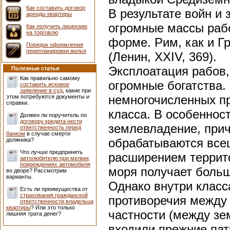
Как составить договор
В результате войн и
аренды квартиры
огромные массы рабо
Как получить лицензию
на торговлю
форме. Рим, как и Г
Порядок оформления
перепланировки жилья
(Ленин, XXIV, 369).
Эксплоатация рабов,
Полезные статьи
Как правильно самому
огромные богатства. 
составить исковое
заявление в суд
, какие при
немногочисленных п
этом потребуются документы и
справки.
класса. В особенност
Должен ли поручитель по
договору кредита нести
землевладение, при
ответственность перед
банком
в случае смерти
обрабатываются всец
должника?
Что лучше предпринять
расширением террит
автолюбителю при мелких
повреждениях автомобиля
моря получает больш
во дворе? Рассмотрим
варианты.
Однако внутри клас
Есть ли преимущества от
страхования гражданской
противоречия между 
ответственности владельца
квартиры
? Или это только
частности (между зе
лишняя трата денег?
входили прежние па