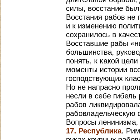
силы, восстание был
Восстания рабов не 
и к изменению полит
сохранилось в качес
Восставшие рабы «ни
большинства, руково
понять, к какой цел
моменты истории все
господствующих класс
Но не напрасно прол
несли в себе гибель
рабов ликвидировал
рабовладельческую 
Вопросы ленинизма, и
17. Республика
. Ри
руках крупных рабо