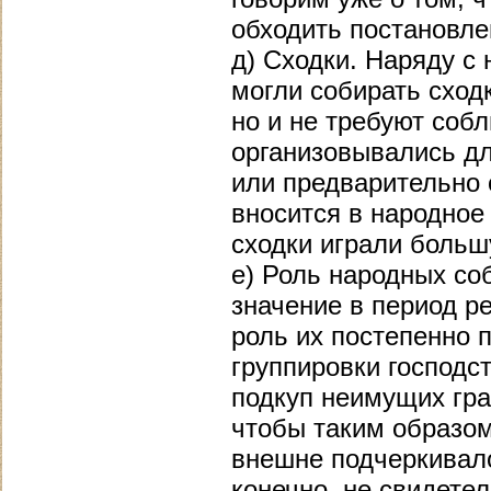
обходить постановле
д) Сходки. Наряду с
могли собирать сходк
но и не требуют соб
организовывались дл
или предварительно 
вносится в народное
сходки играли больш
е) Роль народных с
значение в период ре
роль их постепенно 
группировки господс
подкуп неимущих гра
чтобы таким образом
внешне подчеркивало
конечно, не свидете