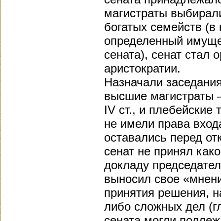
магистраты выбирали
богатых семейств (в
определенный имуще
сената), сенат стал
аристократии.
Назначали заседания
высшие магистраты —
IV ст., и плебейски
не имели права вход
оставались перед от
сенат не принял како
докладу председател
выносил свое «мнение
принятия решения, н
либо сложных дел (
сената могли подлежа