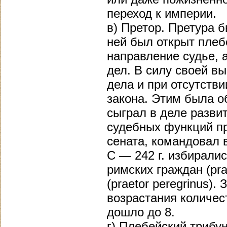
переход к империи.
в) Претор. Претура б
ней был открыт плеб
направление судье, 
дел. В силу своей вы
дела и при отсутств
закона. Этим была о
сыграл в деле разви
судебных функций пр
сената, командовал 
С — 242 г. избирали
римских граждан (pra
(praetor peregrinus).
возрастания количес
дошло до 8.
г) Плебейский трибун