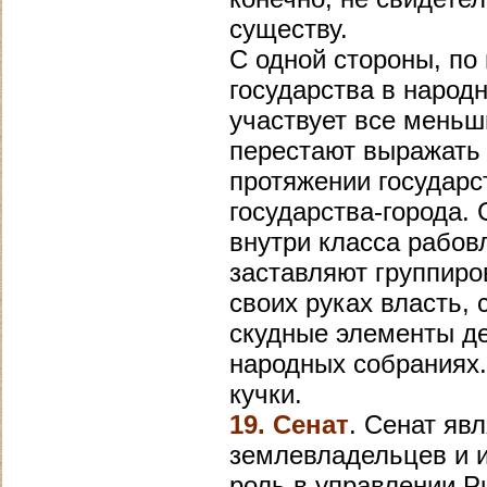
существу.
С одной стороны, по
государства в народ
участвует все меньш
перестают выражать
протяжении государс
государства-города.
внутри класса рабов
заставляют группиро
своих руках власть, 
скудные элементы де
народных собраниях.
кучки.
19. Сенат
. Сенат яв
землевладельцев и 
роль в управлении Р