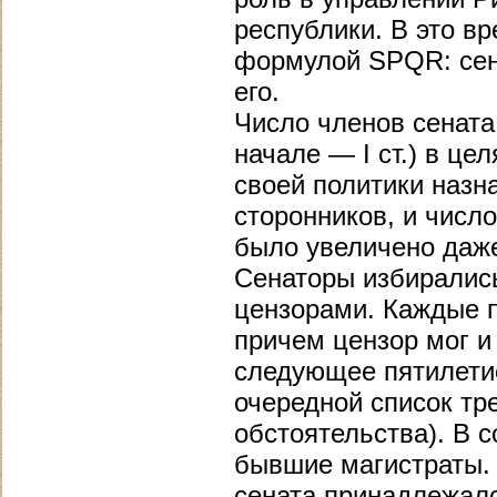
республики. В это в
формулой SPQR: сена
его.
Число членов сената 
начале — I ст.) в це
своей политики назна
сторонников, и числ
было увеличено даже
Сенаторы избирались
цензорами. Каждые п
причем цензор мог и
следующее пятилетие
очередной список тр
обстоятельства). В 
бывшие магистраты. 
сената принадлежало 