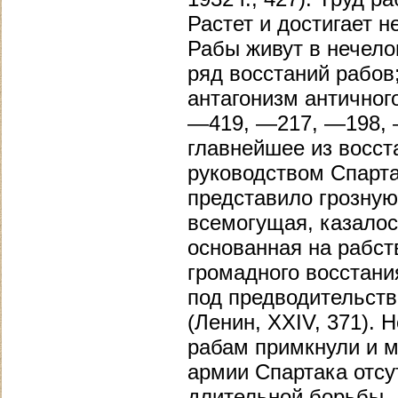
Растет и достигает 
Рабы живут в нечело
ряд восстаний рабов
антагонизм античног
—419, —217, —198, —
главнейшее из восст
руководством Спарта
представило грозную
всемогущая, казалос
основанная на рабст
громадного восстани
под предводительст
(Ленин, XXIV, 371). 
рабам примкнули и м
армии Спартака отсу
длительной борьбы, 