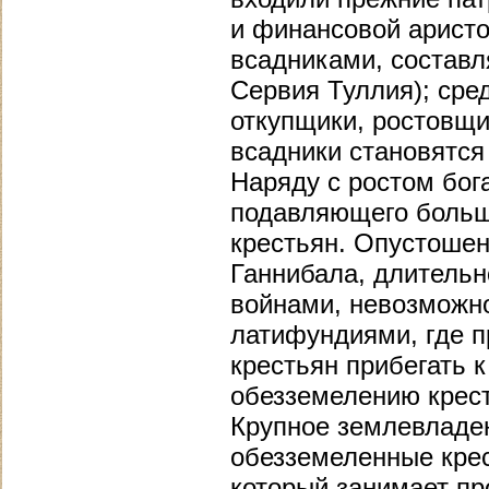
и финансовой аристо
всадниками, составл
Сервия Туллия); ср
откупщики, ростовщи
всадники становятс
Наряду с ростом бог
подавляющего больш
крестьян. Опустоше
Ганнибала, длительн
войнами, невозможн
латифундиями, где п
крестьян прибегать 
обезземелению крест
Крупное землевладен
обезземеленные крес
который занимает п