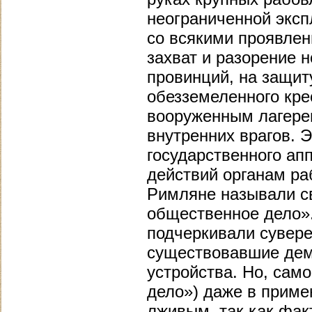
неограниченной эксп
со всякими проявлен
захват и разорение 
провинций, на защит
обезземеленного кре
вооруженным лагере
внутренних врагов. 
государственного ап
действий органам ра
Римляне называли сво
общественное дело»
подчеркивали сувере
существовавшие дем
устройства. Но, само
дело») даже в приме
лживым, так как фак