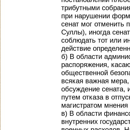
трибутными собрания
при нарушении форм
сенат мог отменить п
Суллы), иногда сена
соблюдать тот или и
действие определенн
б) В области админи
распоряжения, касаю
общественной безопа
всякая важная мера,
обсуждение сената, 
путем отказа в отпу
магистратом мнения 
в) В области финанс
внутренних государс
военных расходов. Н