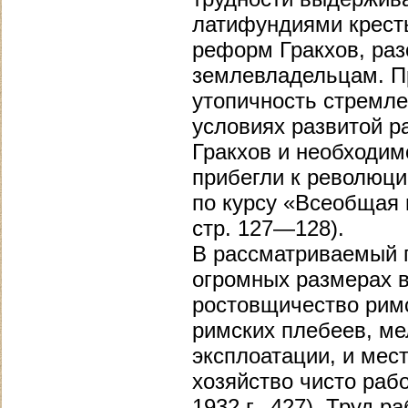
латифундиями крест
реформ Гракхов, раз
землевладельцам. П
утопичность стремле
условиях развитой р
Гракхов и необходим
прибегли к революци
по курсу «Всеобщая и
стр. 127—128).
В рассматриваемый п
огромных размерах в
ростовщичество римс
римских плебеев, ме
эксплоатации, и мес
хозяйство чисто рабо
1932 г., 427). Труд 