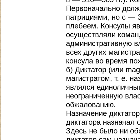
Первоначально долж
патрициями, но с — 
плебеем. Консулы я
осуществляли коман
административную в
всех других магистра
консула во время по
б) Диктатор (или mag
магистратом, т. е. н
являлся единоличны
неограниченную влас
обжалованию.
Назначение диктато
диктатора назначал 
Здесь не было ни об
диктатор сам назнача