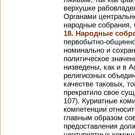
верхушке рабовладе
Органами центрально
народные собрания, б
18. Народные собр
первобытно-общинног
номинально и сохран
политическое значен
низведены, как и в А
религиозных объедин
качестве таковых, то
прекратило свое суще
107). Куриатные ком
компетенции относит
главным образом со
предоставления дол
центуриатных комиция