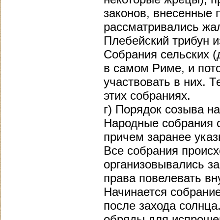
законов, внесенные пр
рассматривались жа
Плебейский трибун изб
Собрания сельских (
в самом Риме, и пот
участвовать в них. 
этих собраниях.
г) Порядок созыва н
Народные собрания 
причем заранее ука
Все собрания происх
организовывались за 
права повелевать вн
Начинается собрание
после захода солнца
обряды для испрошен