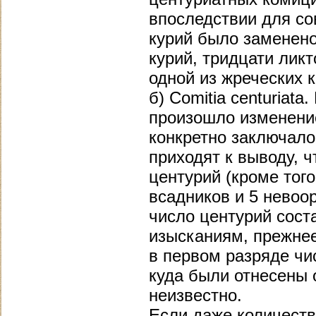
впоследствии для с
курий было заменено
курий, тридцати ликт
одной из жреческих 
б) Comitia centuriata.
произошло изменение
конкретно заключало
приходят к выводу, ч
центурий (кроме тог
всадников и 5 невоо
число центурий сост
изысканиям, прежнее
в первом разряде чи
куда были отнесены 
неизвестно.
Если даже количеств