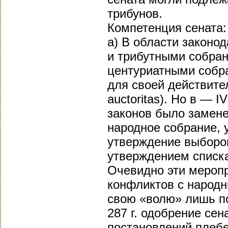
трибунов.
Компетенция сената:
а) В области законо
и трибутными собран
центуриатными собр
для своей действите
auctoritas). Но в — 
законов было замене
народное собрание,
утверждение выборо
утверждением списка
Очевидно эти меропр
конфликтов с народ
свою «волю» лишь п
287 г. одобрение се
постановлений плебе