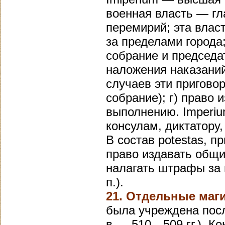
военная власть — гл
перемирий; эта вла
за пределами города;
собрание и председат
наложения наказаний
случаев эти пригово
собрание); г) право 
выполнению. Imperi
консулам, диктатору,
В состав potestas, 
право издавать общи
налагать штрафы за 
п.).
21. Отдельные маг
была учреждена посл
в — 510—509 гг.). Ко