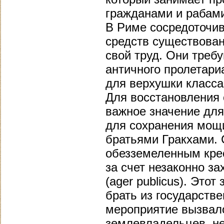
гражданами и рабами 
В Риме сосредоточи
средств существова
свой труд. Они треб
античного пролетари
для верхушки класс
Для восстановления 
важное значение для
для сохранения мощ
братьями Гракхами. 
обезземеленным кре
за счет незаконно з
(ager publicus). Это
брать из государств
мероприятие вызвал
землевладельцев, не