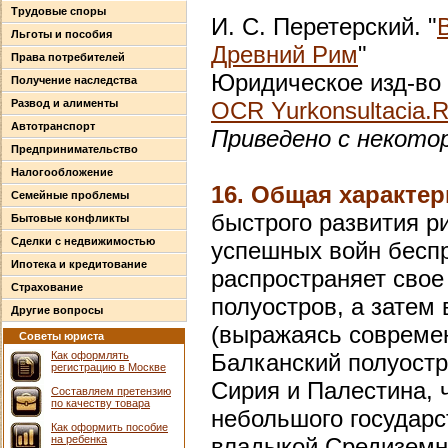
Трудовые споры
И. С. Перетерский. "
Льготы и пособия
Древний Рим
"
Права потребителей
Юридическое изд-во 
Получение наследства
Развод и алименты
OCR Yurkonsultacia.
Автотранспорт
Приведено с некото
Предпринимательство
Налогообложение
16. Общая характер
Семейные проблемы
быстрого развития ри
Бытовые конфликты
Сделки с недвижимостью
успешных войн бесп
Ипотека и кредитование
распространяет свое
Страхование
полуостров, а затем
Другие вопросы
(выражаясь совреме
Советы юриста
Как оформлять
Балканский полуостр
регистрацию в Москве
Сирия и Палестина, 
Составляем претензию
по качеству товара
небольшого государс
Как оформить пособие
на ребенка
владыкой Средиземн