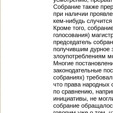
Собрание также прер
при наличии проявле
кем-нибудь случится 
Кроме того, собрани
голосования) магист
председатель собран
получившим дурное з
злоупотреблениям мо
Многие постановлени
законодательные пос
собраниях) требовал
что права народных 
по сравнению, напри
инициативы, не могл
собрание обращалос
говорим уже о том, 