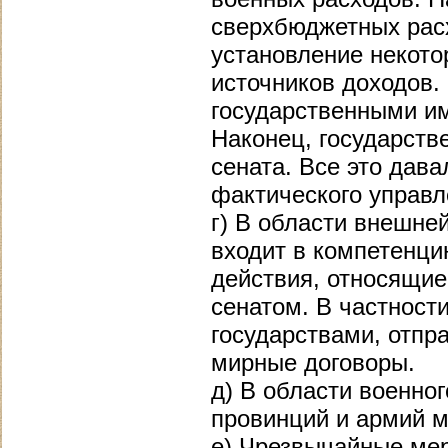
сверхбюджетных рас
установление некото
источников доходов.
государственными и
Наконец, государств
сената. Все это дав
фактического управл
г) В области внешне
входит в компетенци
действия, относящие
сенатом. В частности
государствами, отпр
мирные договоры.
д) В области военно
провинций и армий 
е) Чрезвычайные мер