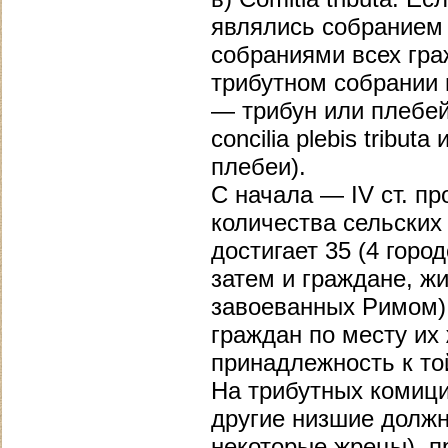
являлись собранием 
собраниями всех гра
трибутном собрании 
— трибун или плебей
concilia plebis tribu
плебеи).
С начала — IV ст. п
количества сельских 
достигает 35 (4 горо
затем и граждане, ж
завоеванных Римом)
граждан по месту их
принадлежность к то
На трибутных комици
другие низшие должн
некоторые жрецы), п