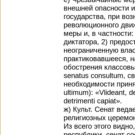
внешней опасности и
государства, при во
революционного дви
меры и, в частности:
диктатора, 2) предо
неограниченную влас
практиковавшееся, нач
обострения классовы
senatus consultum, с
необходимости приня
ultimum): «Vlideant, 
detrimenti capiat».
ж) Культ. Сенат вед
религиозных церемон
Из всего этого видно
республики, сенат с