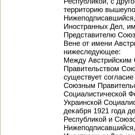
Республикой, с друг
территорию вышеупо
Нижеподписавшийся,
Иностранных Дел, им
Представителю Союз
Вене от имени Австр
нижеследующее:
Между Австрийским 
Правительством Сою
существует согласие
Союзным Правительс
Социалистической Ф
Украинской Социалис
декабря 1921 года д
Республикой и Союзо
Нижеподписавшийся,