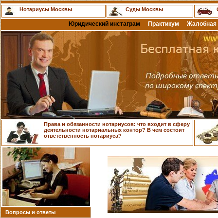
Нотариусы Москвы
Суды Москвы
Юридический инстаграм
Практикум
Жалобная 
Права и обязанности нотариусов: что входит в сферу
деятельности нотариальных контор? В чем состоит
ответственность нотариуса?
Вопросы и ответы