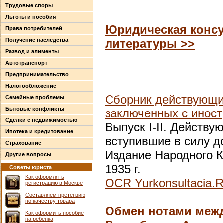
Трудовые споры
Льготы и пособия
Юридическая консу
Права потребителей
Получение наследства
литературы >>
Развод и алименты
Автотранспорт
Предпринимательство
Налогообложение
Сборник действующих
Семейные проблемы
Бытовые конфликты
заключенных с инос
Сделки с недвижимостью
Выпуск I-II. Действ
Ипотека и кредитование
вступившие в силу до
Страхование
Издание Народного К
Другие вопросы
1935 г.
Советы юриста
Как оформлять
OCR Yurkonsultacia.
регистрацию в Москве
Составляем претензию
по качеству товара
Обмен нотами меж
Как оформить пособие
на ребенка