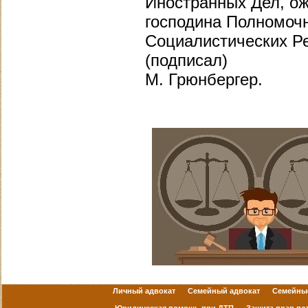
Иностранных Дел, о
господина Полномоч
Социалистических Ре
(подписал)
М. Грюнбергер.
Личный адвокат
Семейный адвокат
Семейны
Юридическая помощь при ДТП
Защита прав по