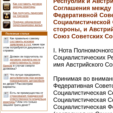
Республик и Австр
Как составить договор
Соглашения между 
аренды квартиры
Как получить лицензию
Федеративной Сове
на торговлю
Социалистической 
Порядок оформления
перепланировки жилья
стороны, и Австрий
Полезные статьи
Союз Советских Со
Как правильно самому
составить исковое
заявление в суд
, какие при
этом потребуются документы и
I. Нота Полномочног
справки.
Социалистических Ре
Должен ли поручитель по
договору кредита нести
ответственность перед
имя Австрийского Со
банком
в случае смерти
должника?
Что лучше предпринять
Принимая во вниман
автолюбителю при мелких
повреждениях автомобиля
во дворе? Рассмотрим
Федеративная Советс
варианты.
Социалистическая С
Есть ли преимущества от
страхования гражданской
Социалистическая Со
ответственности владельца
квартиры
? Или это только
лишняя трата денег?
Социалистическая Ф