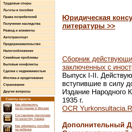
Трудовые споры
Льготы и пособия
Юридическая консу
Права потребителей
Получение наследства
литературы >>
Развод и алименты
Автотранспорт
Предпринимательство
Налогообложение
Сборник действующих
Семейные проблемы
Бытовые конфликты
заключенных с инос
Сделки с недвижимостью
Выпуск I-II. Действ
Ипотека и кредитование
вступившие в силу до
Страхование
Издание Народного К
Другие вопросы
1935 г.
Советы юриста
Как оформлять
OCR Yurkonsultacia.
регистрацию в Москве
Составляем претензию
по качеству товара
Дополнительный До
Как оформить пособие
на ребенка