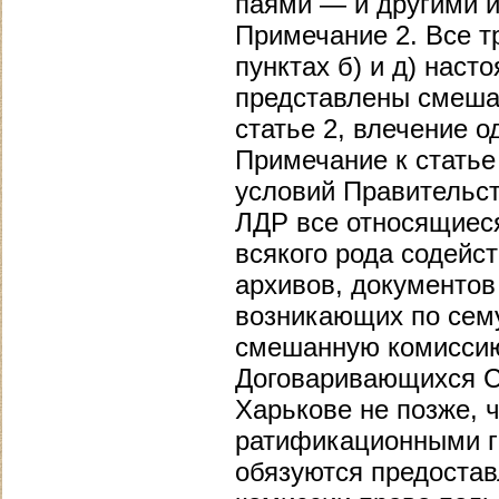
паями — и другими 
Примечание 2. Все т
пунктах б) и д) нас
представлены смешан
статье 2, влечение о
Примечание к статье
условий Правительст
ЛДР все относящиеся
всякого рода содейс
архивов, документов
возникающих по сему
смешанную комиссию
Договаривающихся Ст
Харькове не позже, 
ратификационными г
обязуются предостав