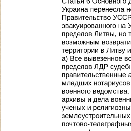
Статья 6 Основного 
Украина перенесла н
Правительство УССР 
эвакуированного на 
пределов Литвы, но 
возможным возвратит
территории в Литву 
а) Все вывезенное в
пределов ЛДР судебн
правительственные а
младших нотариусов;
военного ведомства,
архивы и дела военн
ученых и религиозны
землеустроительных
почтово-телеграфных