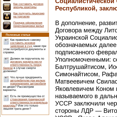
Социалистической 
Как составить договор
Республикой, заклю
аренды квартиры
Как получить лицензию
на торговлю
В дополнение, разви
Порядок оформления
перепланировки жилья
Договора между Лито
Полезные статьи
Украинской Социалис
Как правильно самому
составить исковое
обозначаемых далее
заявление в суд
, какие при
этом потребуются документы и
подписанного февраля
справки.
Уполномоченными: с
Должен ли поручитель по
договору кредита нести
ответственность перед
Балтрушайтисом, Ио
банком
в случае смерти
должника?
Симонайтисом, Рафа
Что лучше предпринять
Матвеевичем Свилас
автолюбителю при мелких
повреждениях автомобиля
во дворе? Рассмотрим
Яковлевичем Коном 
варианты.
называемого в даль
Есть ли преимущества от
страхования гражданской
УССР заключили чере
ответственности владельца
квартиры
? Или это только
лишняя трата денег?
стороны ЛДР — Вито