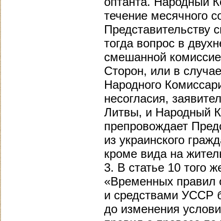
оптанта. Народный 
течение месячного с
Представительству с
тогда вопрос в двух
смешанной комиссие
Сторон, или в случа
Народного Комиссар
несогласия, заявите
Литвы, и Народный 
препровождает Пред
из украинского граж
кроме вида на жител
3. В статье 10 того
«Временных правил 
и средствами УССР 
до изменения услов