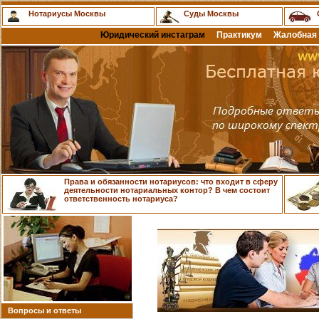
Нотариусы Москвы
Суды Москвы
Юридический инстаграм
Практикум
Жалобная 
Права и обязанности нотариусов: что входит в сферу
деятельности нотариальных контор? В чем состоит
ответственность нотариуса?
Вопросы и ответы