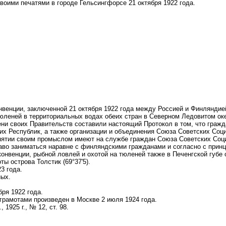
воими печатями в городе Гельсингфорсе 21 октября 1922 года.
нвенции, заключенной 21 октября 1922 года между Россией и Финляндие
тюленей в территориальных водах обеих стран в Северном Ледовитом ок
ни своих Правительств составили настоящий Протокол в том, что граж
их Республик, а также организации и объединения Союза Советских Соц
анятии своим промыслом имеют на службе граждан Союза Советских Соц
раво заниматься наравне с финляндскими гражданами и согласно с прин
онвенции, рыбной ловлей и охотой на тюленей также в Печенгской губе 
ы острова Толстик (69°37'5).
3 года.
ных.
ря 1922 года.
рамотами произведен в Москве 2 июля 1924 года.
 1925 г., № 12, ст. 98.