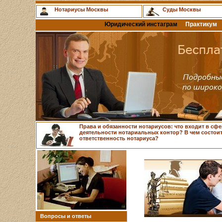
Нотариусы Москвы
Суды Москвы
Юридический инстаграм
Практикум
Права и обязанности нотариусов: что входит в сфе
деятельности нотариальных контор? В чем состои
ответственность нотариуса?
Вопросы и ответы