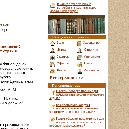
В каких случаях можно
потребовать компенсацию
морального вреда?
твами
.
года.
Юридические термины
Залог
Завещание
инляндской
Истец
Ответчик
х стран в
Задаток
Апелляция
Оферта
Налоги
во Финляндской
оговора, заключить
Рента
Алименты
о и тюленьего
ругого
Все термины >>
сание Центральной
Популярные темы
та, А. М.
В каком порядке происходит
обжалование решения мирового
судьи?
В. Пухакка.
ми в должной
Как правильно следует
подавать исковое заявление
ответчику в лице организации?
Каким образом решается в суде
вопрос о том, с кем останется
м, производящим
ребёнок после развода?
я ловлею рыбы и