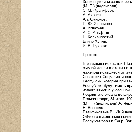
Конвенцию и скрепили ее с
(М. П.) (подписали)
С. М. Франкфурт.
А. Ахонен.
Ал. Смирнов.
П. Ю. Хюннинен.
А. Игнатьев.
А. Э. Альфтан.
Н. Колчановский.
Вяйне Хупли.
И. В. Пухакка.
Протокол.
В разъяснение статьи 1 Ко
рыбной ловли и охоты на 
нижеподписавшиеся от име
Советских Социалистическ
Республик, которые при з
Республик, будут иметь п
изложенными в указанной к
Ледовитого океана до широт
Гельсингфорс, 31 июля 192
(М. П.) (подписали) А. Чер
Н. Веннола.
Ратификована ВЦИК 9 нояб
Обмен ратификационными г
Распубликован в Собр. Зак.,