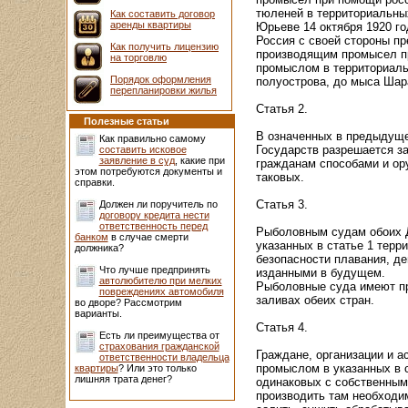
тюленей в территориальны
Как составить договор
аренды квартиры
Юрьеве 14 октября 1920 го
Россия с своей стороны п
Как получить лицензию
производящим промысел п
на торговлю
промыслом в территориаль
Порядок оформления
полуострова, до мыса Шар
перепланировки жилья
Статья 2.
Полезные статьи
В означенных в предыдуще
Как правильно самому
Государств разрешается з
составить исковое
заявление в суд
, какие при
гражданам способами и ору
этом потребуются документы и
таковых.
справки.
Статья 3.
Должен ли поручитель по
договору кредита нести
ответственность перед
Рыболовным судам обоих Д
банком
в случае смерти
указанных в статье 1 тер
должника?
безопасности плавания, д
Что лучше предпринять
изданными в будущем.
автолюбителю при мелких
Рыболовные суда имеют пра
повреждениях автомобиля
заливах обеих стран.
во дворе? Рассмотрим
варианты.
Статья 4.
Есть ли преимущества от
страхования гражданской
Граждане, организации и 
ответственности владельца
промыслом в указанных в 
квартиры
? Или это только
лишняя трата денег?
одинаковых с собственным
производить там необходим