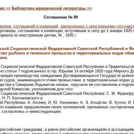
ия >>
Библиотека юридической литературы >>
Соглашение № 89
воров, соглашений и конвенций, заключенных с иностранными государс
договоры, соглашения и конвенции, вступившие в силу до 1 января 1925 
риата по иностранным делам, М., 1935 г.
ской Социалистической Федеративной Советской Республикой и Ф
тве рыбного и тюленьего промысла в территориальных водах обеи
ане.
 Социалистической Федеративной Советской Республики и Правительст
но статьи 7 подписанного в гор. Юрьеве 14 октября 1920 года Мирного Д
порядке производства гражданами Договаривающихся Государств рыбног
ия судов, занимающихся этими промыслами, в территориальных водах д
рства в Северном Ледовитом океане, поручили ее составление и подпи
ской Комиссии, уполномочив для того:
 Социалистической Федеративной Советской Республики: С. М. Франкфур
, Н. П. Колчановского и
 Республики: А. Ахонен; И. Ю. Хюннинен, А. Э. Альфтан, В. Xупли, И. 
по взаимном предъявлении своих полномочий, признанных составленны
, согласились о нижеследующем:
российским гражданам, а равно российским организациям и ассоциация
ийских граждан, право наравне с собственными гражданами заниматьс