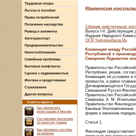
Трудовые споры
Юридическая консультац
Льготы и пособия
Права потребителей
Получение наследства
Сборник действующих дого
Выпуск I-II. Действующие 
Развод и алименты
Издание Народного Комисса
Автотранспорт
OCR Yurkonsultacia.Ru
Предпринимательство
Конвенция между Россий
Налогообложение
Республикой о производс
Северном Ледовитом оке
Семейные проблемы
Бытовые конфликты
Правительство Российской
Республики, решив, соглас
Сделки с недвижимостью
Конвенцию об условиях и 
Ипотека и кредитование
промысла, а равно плаван
Договаривающегося Госуда
Страхование
Смешанной Русско-Финлянд
Другие вопросы
Правительство Российской
Смирнова, A. M. Игнатьева
Советы юриста
Правительство Финляндской
Как оформлять
Каковые Уполномоченные, 
регистрацию в Москве
форме и законном порядке
Составляем претензию
Статья 1.
по качеству товара
Как оформить пособие
Финляндия предоставляет 
на ребенка
промысел при помощи росс