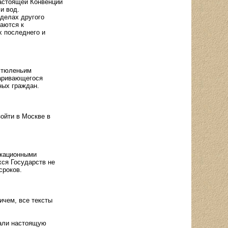
астоящей Конвенции
и вод.
делах другого
аются к
х последнего и
и тюленьим
варивающегося
ных граждан.
ойти в Москве в
икационными
хся Государств не
сроков.
ичем, все тексты
сали настоящую