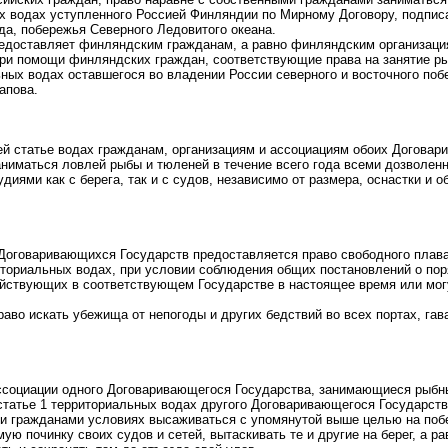
х водах уступленного Россией Финляндии по Мирному Договору, подписа
да, побережья Северного Ледовитого океана.
редоставляет финляндским гражданам, а равно финляндским организаци
ри помощи финляндских граждан, соответствующие права на занятие р
ных водах оставшегося во владении России северного и восточного по
апова.
й статье водах гражданам, организациям и ассоциациям обоих Догова
аниматься ловлей рыбы и тюленей в течение всего года всеми дозволе
диями как с берега, так и с судов, независимо от размера, оснастки и 
оговаривающихся Государств предоставляется право свободного плава
риториальных водах, при условии соблюдения общих постановлений о пор
ействующих в соответствующем Государстве в настоящее время или мо
во искать убежища от непогоды и других бедствий во всех портах, гава
ассоциации одного Договаривающегося Государства, занимающиеся рыб
статье 1 территориальных водах другого Договаривающегося Государств
и гражданами условиях высаживаться с упомянутой выше целью на побе
ую починку своих судов и сетей, вытаскивать те и другие на берег, а ра