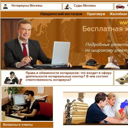
Нотариусы Москвы
Суды Москвы
Юридический инстаграм
Практикум
Жалобная 
Права и обязанности нотариусов: что входит в сферу
деятельности нотариальных контор? В чем состоит
ответственность нотариуса?
Вопросы и ответы