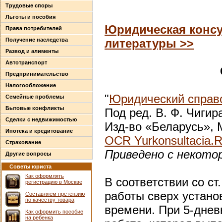
Трудовые споры
Льготы и пособия
Юридическая консу
Права потребителей
Получение наследства
литературы >>
Развод и алименты
Автотранспорт
Предпринимательство
Налогообложение
"
Юридический справо
Семейные проблемы
Бытовые конфликты
Под ред. В. Ф. Чигир
Сделки с недвижимостью
Изд-во «Беларусь», М
Ипотека и кредитование
OCR Yurkonsultacia.
Страхование
Приведено с некото
Другие вопросы
Советы юриста
Как оформлять
В соответствии со с
регистрацию в Москве
работы сверх устано
Составляем претензию
по качеству товара
времени. При 5-днев
Как оформить пособие
на ребенка