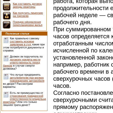
работа, которая вып
Как составить договор
продолжительности е
аренды квартиры
Как получить лицензию
рабочей неделе — с
на торговлю
рабочего дня.
Порядок оформления
перепланировки жилья
При суммированном 
Полезные статьи
часов определяется 
Как правильно самому
составить исковое
отработанным числом
заявление в суд
, какие при
этом потребуются документы и
исчисленной по кале
справки.
установленной закон
Должен ли поручитель по
договору кредита нести
ответственность перед
например, работник
банком
в случае смерти
должника?
рабочего времени в 
Что лучше предпринять
сверхурочных часов 
автолюбителю при мелких
повреждениях автомобиля
во дворе? Рассмотрим
часов.
варианты.
Согласно постановле
Есть ли преимущества от
страхования гражданской
сверхурочными счита
ответственности владельца
квартиры
? Или это только
лишняя трата денег?
прямому распоряжен