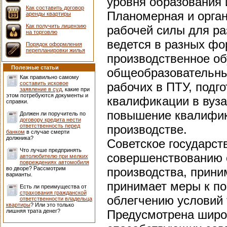
уровня образования 
Как составить договор
Планомерная и орга
аренды квартиры
Как получить лицензию
рабочей силы для ра
на торговлю
ведется в разных фо
Порядок оформления
перепланировки жилья
производственное о
Полезные статьи
общеобразовательны
Как правильно самому
составить исковое
рабочих в ПТУ, подг
заявление в суд
, какие при
этом потребуются документы и
квалификации в вуза
справки.
повышение квалифик
Должен ли поручитель по
договору кредита нести
ответственность перед
производстве.
банком
в случае смерти
должника?
Советское государст
Что лучше предпринять
совершенствованию с
автолюбителю при мелких
повреждениях автомобиля
во дворе? Рассмотрим
производства, прини
варианты.
принимает меры к п
Есть ли преимущества от
страхования гражданской
облегчению условий
ответственности владельца
квартиры
? Или это только
лишняя трата денег?
Предусмотрена широк