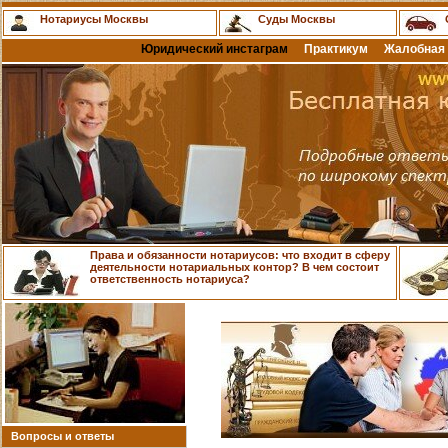
Нотариусы Москвы
Суды Москвы
Юридический инстаграм
Практикум
Жалобная 
Права и обязанности нотариусов: что входит в сферу
деятельности нотариальных контор? В чем состоит
ответственность нотариуса?
Вопросы и ответы