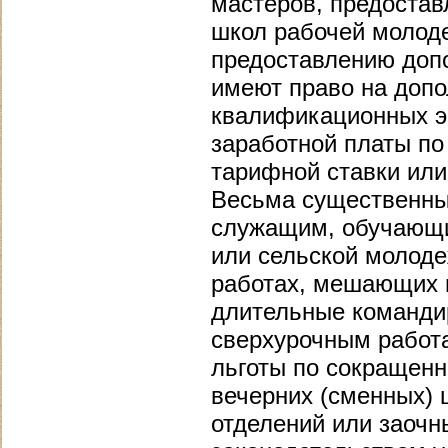
мастеров, предостав
школ рабочей молод
предоставлению допо
имеют право на допо
квалификационных эк
заработной платы по
тарифной ставки или
Весьма существенны
служащим, обучающи
или сельской молоде
работах, мешающих 
длительные командир
сверхурочным работа
льготы по сокращен
вечерних (сменных) 
отделений или заоч