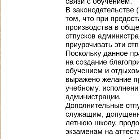
связи с обучением.
В законодательстве 
том, что при предос
производства в общ
отпусков администра
приурочивать эти от
Поскольку данное пр
на создание благопр
обучением и отдыхом
выражено желание пр
учебному, исполнени
администрации.
Дополнительные отпу
служащим, допущенны
летнюю школу, продо
экзаменам на аттест