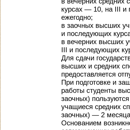
в вечерних средних с
курсах — 10, на III
ежегодно;
в заочных высших уче
и последующих курса
в вечерних высших уч
III и последующих к
Для сдачи государст
высших и средних с
предоставляется отп
При подготовке и за
работы студенты выс
заочных) пользуются
учащиеся средних сп
заочных) — 2 месяца
Основанием возникно