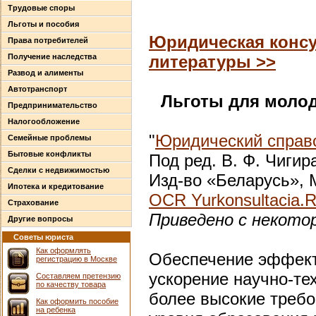
Трудовые споры
Льготы и пособия
Юридическая консу
Права потребителей
Получение наследства
литературы >>
Развод и алименты
Автотранспорт
Льготы для моло
Предпринимательство
Налогообложение
"
Юридический справо
Семейные проблемы
Бытовые конфликты
Под ред. В. Ф. Чигир
Сделки с недвижимостью
Изд-во «Беларусь», М
Ипотека и кредитование
OCR Yurkonsultacia.
Страхование
Приведено с некото
Другие вопросы
Советы юриста
Как оформлять
Обеспечение эффект
регистрацию в Москве
ускорение научно-те
Составляем претензию
по качеству товара
более высокие требо
Как оформить пособие
на ребенка