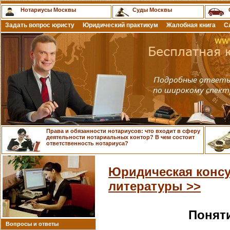
Нотариусы Москвы
Суды Москвы
Задать вопрос юристу
Юридический практикум
Жалобная книга
С
Права и обязанности нотариусов: что входит в сферу
деятельности нотариальных контор? В чем состоит
ответственность нотариуса?
Юридическая консу
литературы >>
Поняти
Вопросы и ответы