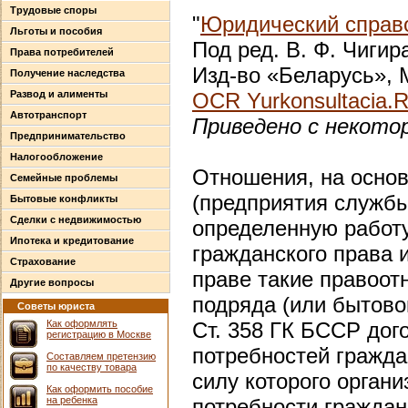
Трудовые споры
"
Юридический справо
Льготы и пособия
Под ред. В. Ф. Чигир
Права потребителей
Изд-во «Беларусь», М
Получение наследства
Развод и алименты
OCR Yurkonsultacia.
Автотранспорт
Приведено с некото
Предпринимательство
Налогообложение
Отношения, на основ
Семейные проблемы
(предприятия службы
Бытовые конфликты
Сделки с недвижимостью
определенную работу
Ипотека и кредитование
гражданского права 
Страхование
праве такие правоот
Другие вопросы
подряда (или бытовог
Советы юриста
Как оформлять
Ст. 358 ГК БССР дог
регистрацию в Москве
потребностей граждан
Составляем претензию
по качеству товара
силу которого орга
Как оформить пособие
на ребенка
потребности граждан