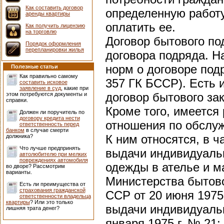
Как составить договор
определенную работу,
аренды квартиры
оплатить ее.
Как получить лицензию
на торговлю
Договор бытового по
Порядок оформления
перепланировки жилья
договора подряда. Н
норм о договоре подр
Полезные статьи
Как правильно самому
357 ГК БССР). Есть 
составить исковое
заявление в суд
, какие при
договор бытового зак
этом потребуются документы и
справки.
Кроме того, имеется
Должен ли поручитель по
договору кредита нести
отношения по обслу
ответственность перед
банком
в случае смерти
К ним относятся, в 
должника?
Что лучше предпринять
выдачи индивидуальн
автолюбителю при мелких
повреждениях автомобиля
одежды в ателье и м
во дворе? Рассмотрим
варианты.
Министерства бытов
Есть ли преимущества от
страхования гражданской
ССР от 20 июня 1975
ответственности владельца
квартиры
? Или это только
выдачи индивидуальн
лишняя трата денег?
января 1975 г. № 21