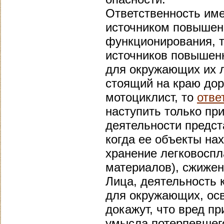
Ответственность име
источником повышенн
функционирования, т.
источников повышенн
для окружающих их л
стоящий на краю доро
мотоциклист, то
отве
наступить только пр
деятельности предст
когда ее объекты на
хранение легковосп
материалов), сжижен
Лица, деятельность 
для окружающих, осв
докажут, что вред п
умысла потерпевшег