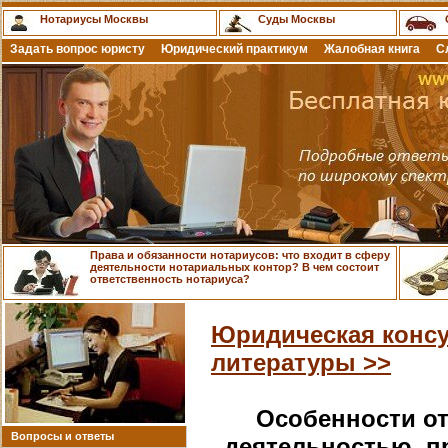
Нотариусы Москвы
Суды Москвы
Задать вопрос юристу
Юридический практикум
Жалобная книга
С
Права и обязанности нотариусов: что входит в сферу
деятельности нотариальных контор? В чем состоит
ответственность нотариуса?
Юридическая консу
литературы >>
Особенности от
Вопросы и ответы
деятельностью, 