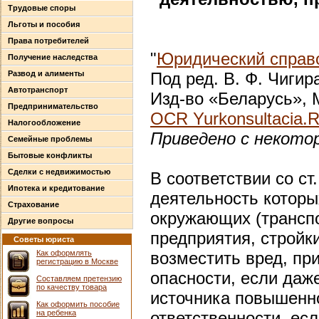
Трудовые споры
Льготы и пособия
Права потребителей
"
Юридический справо
Получение наследства
Развод и алименты
Под ред. В. Ф. Чигир
Автотранспорт
Изд-во «Беларусь», М
Предпринимательство
OCR Yurkonsultacia.
Налогообложение
Приведено с некото
Семейные проблемы
Бытовые конфликты
Сделки с недвижимостью
В соответствии со ст
Ипотека и кредитование
деятельность которы
Страхование
окружающих (трансп
Другие вопросы
предприятия, стройки
Советы юриста
Как оформлять
возместить вред, п
регистрацию в Москве
опасности, если даж
Составляем претензию
по качеству товара
источника повышенн
Как оформить пособие
на ребенка
ответственности, есл