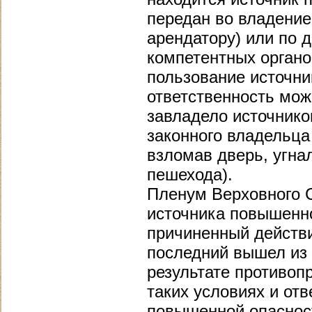
передан во владение
арендатору) или по 
компетентных органо
пользование источни
ответственность може
завладело источнико
законного владельца
взломав дверь, угна
пешехода).
Пленум Верховного 
источника повышенно
причиненный действи
последний вышел из 
результате противоп
таких условиях и от
повышенной опаснос