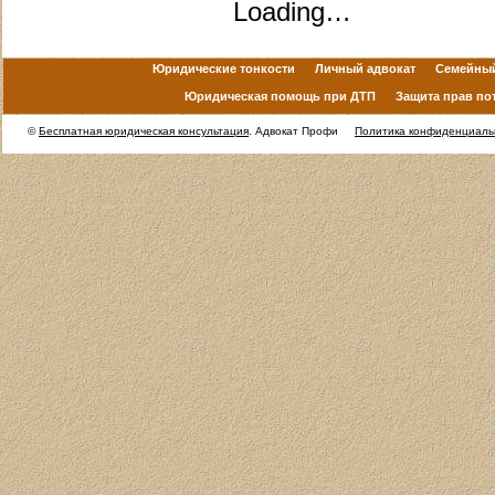
Loading…
Юридические тонкости
Личный адвокат
Семейный
Юридическая помощь при ДТП
Защита прав по
©
Бесплатная юридическая консультация
. Адвокат Профи
Политика конфиденциаль