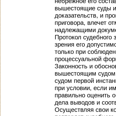
небрежное его сост
вышестоящие суды ис
доказательств, и пр
приговора, влечет от
надлежащими докум
Протокол судебного 
зрения его допустим
только при соблюден
процессуальной фор
Законность и обосно
вышестоящим судом 
судом первой инста
при условии, если и
правильно оценить 
дела выводов и соот
Осуществляя свои к