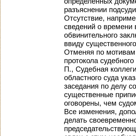
определенных докуме
разъяснении подсуд
Отсутствие, наприме
сведений о времени 
обвинительного закл
ввиду существенног
Отменяя по мотивам
протокола судебного
П., Судебная коллег
областного суда указ
заседания по делу с
существенные припи
оговорены, чем судо
Все изменения, допо
делать своевременно
председательствующе