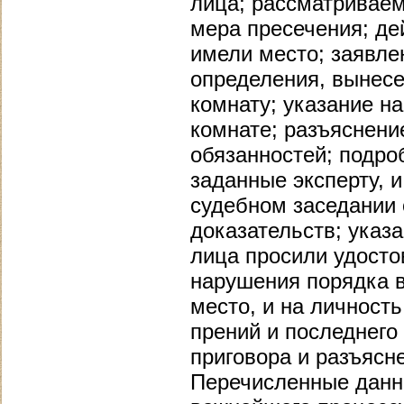
лица; рассматриваем
мера пресечения; дей
имели место; заявле
определения, вынес
комнату; указание н
комнате; разъяснени
обязанностей; подро
заданные эксперту, и
судебном заседании 
доказательств; указ
лица просили удосто
нарушения порядка в
место, и на личност
прений и последнего
приговора и разъясн
Перечисленные данны