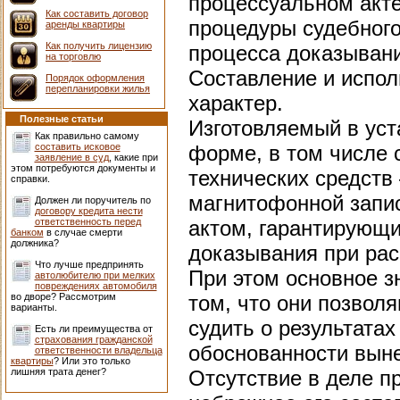
процессуальном акте
Как составить договор
процедуры судебного
аренды квартиры
Как получить лицензию
процесса доказыван
на торговлю
Составление и испол
Порядок оформления
перепланировки жилья
характер.
Полезные статьи
Изготовляемый в уст
Как правильно самому
составить исковое
форме, в том числе 
заявление в суд
, какие при
этом потребуются документы и
технических средств
справки.
магнитофонной запис
Должен ли поручитель по
договору кредита нести
ответственность перед
актом, гарантирующ
банком
в случае смерти
должника?
доказывания при рас
Что лучше предпринять
При этом основное з
автолюбителю при мелких
повреждениях автомобиля
во дворе? Рассмотрим
том, что они позвол
варианты.
судить о результатах
Есть ли преимущества от
страхования гражданской
обоснованности выне
ответственности владельца
квартиры
? Или это только
лишняя трата денег?
Отсутствие в деле пр