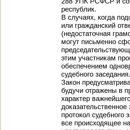
288 УПК РСФСР и со
республик.
В случаях, когда по
или гражданский отв
(недостаточная грамо
могут письменно сфо
председательствующ
этим участникам про
обеспечением одновр
судебного заседания
Закон предусматрива
будучи отражены в п
характер важнейшег
доказательственное 
протокол судебного 
все происходящее на