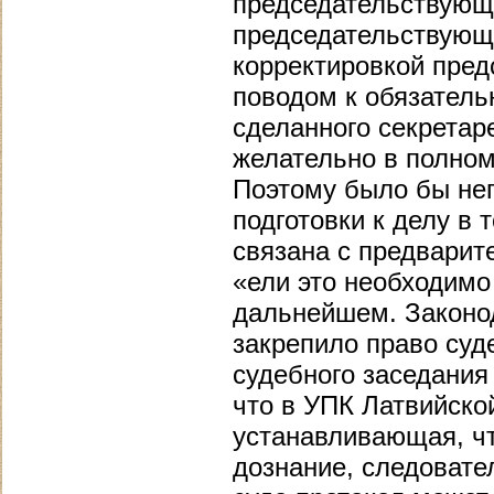
председательствующи
председательствующе
корректировкой пре
поводом к обязатель
сделанного секретар
желательно в полном
Поэтому было бы неп
подготовки к делу в т
связана с предвари
«ели это необходимо
дальнейшем. Законо
закрепило право суд
судебного заседания
что в УПК Латвийско
устанавливающая, чт
дознание, следовате