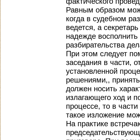
фактического провед
Равным образом можн
когда в судебном ра
ведется, а секретар
надежде восполнить 
разбирательства дел
При этом следует по
заседания в части, 
установленной проце
решениями,, приняты
должен носить харак
излагающего ход и п
процессе, то в част
такое изложение мож
На практике встреча
председательствующи