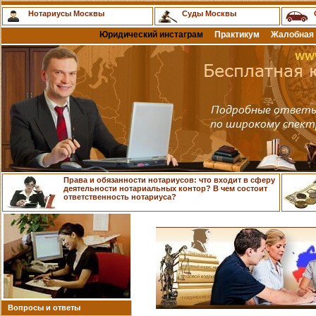
Нотариусы Москвы
Суды Москвы
Юридический инстаграм
Практикум
Жалобная 
Права и обязанности нотариусов: что входит в сферу
деятельности нотариальных контор? В чем состоит
ответственность нотариуса?
Вопросы и ответы