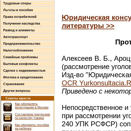
Трудовые споры
Льготы и пособия
Юридическая консу
Права потребителей
Получение наследства
литературы >>
Развод и алименты
Автотранспорт
Прот
Предпринимательство
Налогообложение
Алексеев В. Б., Ароцк
Семейные проблемы
Бытовые конфликты
(рассмотрение уголо
Сделки с недвижимостью
Изд-во "Юридическая 
Ипотека и кредитование
OCR Yurkonsultacia.
Страхование
Приведено с некото
Другие вопросы
Советы юриста
Как оформлять
Непосредственное и 
регистрацию в Москве
при рассмотрении уго
Составляем претензию
по качеству товара
240 УПК РСФСР) соп
Как оформить пособие
на ребенка