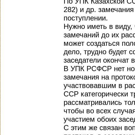
По УПК Казахской СС
282) и др. замечания
поступлении.
Нужно иметь в виду,
замечаний до их рас
может создаться пол
дело, трудно будет с
заседатели окончат 
В УПК РСФСР нет но
замечания на проток
участвовавшим в рас
ССР категорически т
рассматривались тол
чтобы во всех случа
участием обоих засе
С этим же связан во