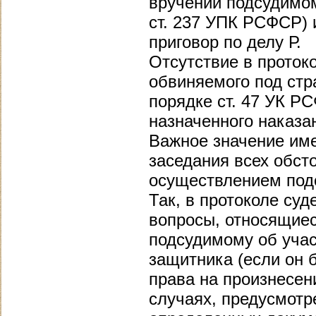
вручении подсудимом
ст. 237 УПК РСФСР) 
приговор по делу Р.
Отсутствие в проток
обвиняемого под стр
порядке ст. 47 УК Р
назначенного наказа
Важное значение име
заседания всех обст
осуществлением подс
Так, в протоколе су
вопросы, относящиес
подсудимому об учас
защитника (если он 
права на произнесен
случаях, предусмотр