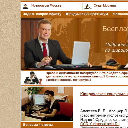
Нотариусы Москвы
Суды Москвы
Задать вопрос юристу
Юридический практикум
Жалобна
Права и обязанности нотариусов: что входит в сфе
деятельности нотариальных контор? В чем состои
ответственность нотариуса?
Юридическая консультац
Алексеев В. Б., Ароцкер Л. 
(рассмотрение уголовных д
Изд-во "Юридическая литера
OCR Yurkonsultacia.Ru
Вопросы и ответы