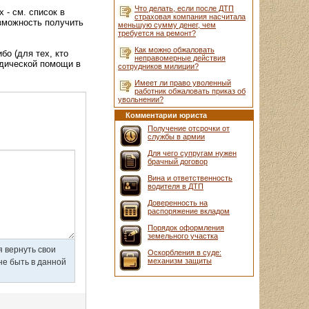
Что делать, если после ДТП
 - см. список в
страховая компания насчитала
озможность получить
меньшую сумму денег, чем
требуется на ремонт?
Как можно обжаловать
о (для тех, кто
неправомерные действия
идической помощи в
сотрудников милиции?
Имеет ли право уволенный
работник обжаловать приказ об
увольнении?
Комментарии юриста
Получение отсрочки от
службы в армии
Для чего супругам нужен
брачный договор
Вина и ответственность
водителя в ДТП
Доверенность на
распоряжение вкладом
Порядок оформления
земельного участка
Оскорбления в суде:
механизм защиты