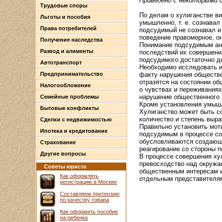
Приведено с некоторыми 
Трудовые споры
По делам о хулиганстве ви
Льготы и пособия
умышленно, т. е. сознавал
Права потребителей
подсудимый не сознавал и 
поведение правомерное, о
Получение наследства
Понимание подсудимым ант
Развод и алименты
последствий их совершени
подсудимого достаточно д
Автотранспорт
Необходимо исследовать и
Предпринимательство
факту нарушения обществен
отразятся на состоянии об
Налогообложение
о чувствах и переживаниях
нарушение общественного 
Семейные проблемы
Кроме установления умышл
Бытовые конфликты
Хулиганство может быть со
количество и степень выра
Сделки с недвижимостью
Правильно установить мот
Ипотека и кредитование
подсудимым в процессе со
обусловливаются создающ
Страхование
реагирование со стороны 
Другие вопросы
В процессе совершения ху
превосходство над окружа
Советы юриста
общественным интересам и
Как оформлять
отдельным представителя
регистрацию в Москве
Составляем претензию
по качеству товара
Как оформить пособие
на ребенка