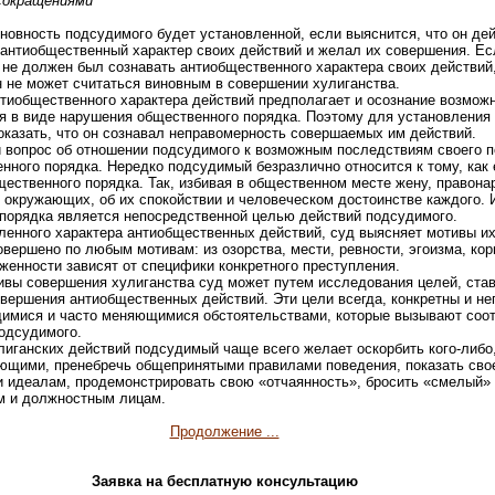
сокращениями
новность подсудимого будет установленной, если выяснится, что он де
 антиобщественный характер своих действий и желал их совершения. Ес
не должен был сознавать антиобщественного характера своих действий, 
н не может считаться виновным в совершении хулиганства.
иобщественного характера действий предполагает и осознание возмож
я в виде нарушения общественного порядка. Поэтому для установления
оказать, что он сознавал неправомерность совершаемых им действий.
 вопрос об отношении подсудимого к возможным последствиям своего п
ного порядка. Нередко подсудимый безразлично относится к тому, как 
щественного порядка. Так, избивая в общественном месте жену, правон
 окружающих, об их спокойствии и человеческом достоинстве каждого. 
порядка является непосредственной целью действий подсудимого.
енного характера антиобщественных действий, суд выясняет мотивы их
вершено по любым мотивам: из озорства, мести, ревности, эгоизма, коры
женности зависят от специфики конкретного преступления.
ивы совершения хулиганства суд может путем исследования целей, ста
вершения антиобщественных действий. Эти цели всегда, конкретны и не
имися и часто меняющимися обстоятельствами, которые вызывают соо
подсудимого.
лиганских действий подсудимый чаще всего желает оскорбить кого-либо
ющими, пренебречь общепринятыми правилами поведения, показать сво
 идеалам, продемонстрировать свою «отчаянность», бросить «смелый» 
м и должностным лицам.
Продолжение ...
Заявка на бесплатную консультацию