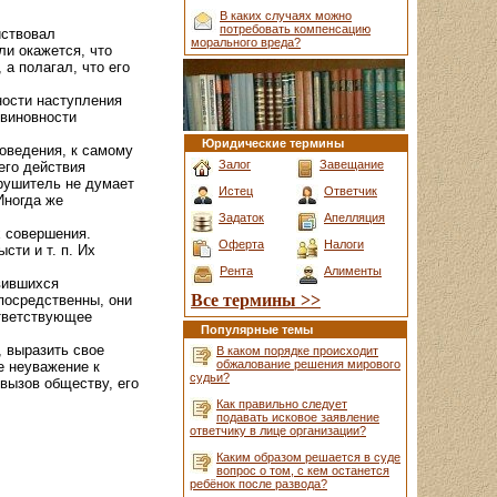
В каких случаях можно
потребовать компенсацию
йствовал
морального вреда?
ли окажется, что
а полагал, что его
ности наступления
 виновности
Юридические термины
оведения, к самому
Залог
Завещание
его действия
арушитель не думает
Истец
Ответчик
Иногда же
Задаток
Апелляция
 совершения.
Оферта
Налоги
сти и т. п. Их
Рента
Алименты
вившихся
Все термины >>
посредственны, они
тветствующее
Популярные темы
, выразить свое
В каком порядке происходит
обжалование решения мирового
е неуважение к
судьи?
вызов обществу, его
Как правильно следует
подавать исковое заявление
ответчику в лице организации?
Каким образом решается в суде
вопрос о том, с кем останется
ребёнок после развода?