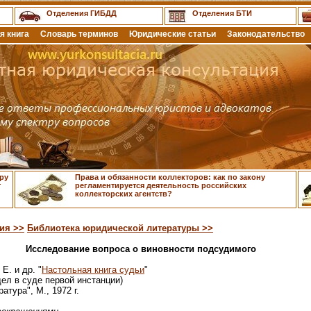
Отделения ГИБДД
Отделения БТИ
я книга
Словарь терминов
Юридические статьи
Законодательство
ру
Права и обязанности коллекторов: как по закону
т
регламентируется деятельность российских
коллекторских агентств?
ия >>
Библиотека юридической литературы >>
Исследование вопроса о виновности подсудимого
Е. и др. "
Настольная книга судьи
"
ел в суде первой инстанции)
тура", М., 1972 г.