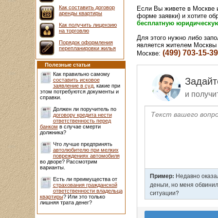
Как составить договор
Если Вы живете в Москве и
аренды квартиры
форме заявки) и хотите об
бесплатную юридическу
Как получить лицензию
на торговлю
Для этого нужно либо запо
Порядок оформления
является жителем Москвы 
перепланировки жилья
(499) 703-15-39
Москве:
Полезные статьи
Как правильно самому
составить исковое
заявление в суд
, какие при
этом потребуются документы и
справки.
Должен ли поручитель по
договору кредита нести
ответственность перед
банком
в случае смерти
должника?
Что лучше предпринять
автолюбителю при мелких
повреждениях автомобиля
во дворе? Рассмотрим
варианты.
Есть ли преимущества от
страхования гражданской
ответственности владельца
квартиры
? Или это только
лишняя трата денег?