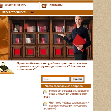
Отделения ФРС
Контакты
Ответственность
Права и обязанности судебных приставов: какими
нормами следует руководствоваться? Каковы их
полномочия?
Часто задаваемые вопросы
Можно ли обжаловать решение
суда о лишении водительских
прав?
Что такое «обязательная доля»
при наследовании имущества
по закону?