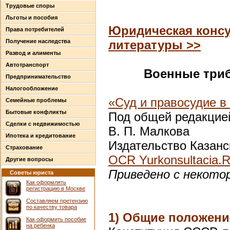
Трудовые споры
Льготы и пособия
Юридическая консу
Права потребителей
Получение наследства
литературы >>
Развод и алименты
Автотранспорт
Военные три
Предпринимательство
Налогообложение
«Суд и правосудие 
Семейные проблемы
Бытовые конфликты
Под общей редакцией
Сделки с недвижимостью
В. П. Малкова
Ипотека и кредитование
Издательство Казанск
Страхование
OCR Yurkonsultacia.
Другие вопросы
Приведено с некото
Советы юриста
Как оформлять
регистрацию в Москве
Составляем претензию
по качеству товара
1) Общие положени
Как оформить пособие
на ребенка