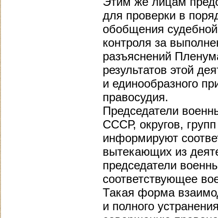
Этим же лицам пред
для проверки в поряд
обобщения судебной 
контроля за выполн
разъяснений Пленум
результатов этой де
и единообразного пр
правосудия.
Председатели военн
СССР, округов, груп
информируют соотве
вытекающих из деяте
председатели военны
соответствующее вое
Такая форма взаимод
и полного устранени