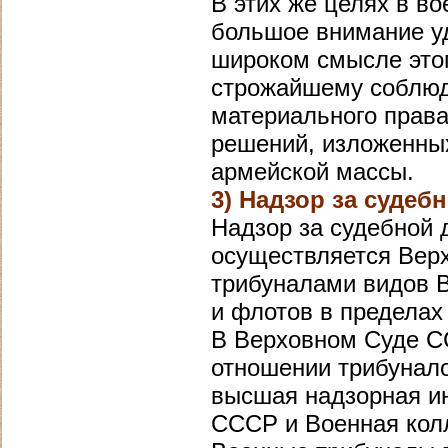
В этих же целях в в
большое внимание уд
широком смысле этог
строжайшему соблюд
материального права
решений, изложенны
армейской массы.
3) Надзор за суде
Надзор за судебной 
осуществляется Вер
трибуналами видов В
и флотов в пределах 
В Верховном Суде С
отношении трибунало
высшая надзорная и
СССР и Военная кол