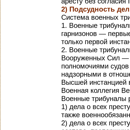
аресту без согласия
2) Подсудность де
Система военных три
1. Военные трибунал
гарнизонов — первые
только первой инста
2. Военные трибуналы
Вооруженных Сил — 
полномочиями судов 
надзорными в отноше
Высшей инстанцией в
Военная коллегия Ве
Военные трибуналы 
1) дела о всех прес
также военнообязан
2) дела о всех прес