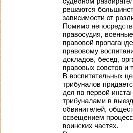
судебном разбирател
решаются большинст
зависимости от разл
Помимо непосредств
правосудия, военные
правовой пропаганде
правовому воспитан
докладов, бесед, ор
правовых советов и т
В воспитательных це
трибуналов придает
дел по первой инста
трибуналами в выез
обвинителей, общес
освещением процессо
воинских частях.