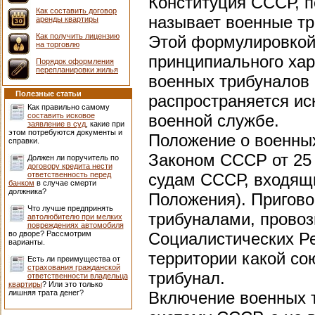
Конституция СССР, п
Как составить договор
называет военные тр
аренды квартиры
Как получить лицензию
Этой формулировкой 
на торговлю
принципиального хар
Порядок оформления
перепланировки жилья
военных трибуналов
Полезные статьи
распространяется ис
Как правильно самому
составить исковое
военной службе.
заявление в суд
, какие при
этом потребуются документы и
Положение о военных
справки.
Законом СССР от 25 
Должен ли поручитель по
договору кредита нести
ответственность перед
судам СССР, входящи
банком
в случае смерти
должника?
Положения). Пригов
Что лучше предпринять
трибуналами, прово
автолюбителю при мелких
повреждениях автомобиля
во дворе? Рассмотрим
Социалистических Ре
варианты.
территории какой со
Есть ли преимущества от
страхования гражданской
трибунал.
ответственности владельца
квартиры
? Или это только
лишняя трата денег?
Включение военных 