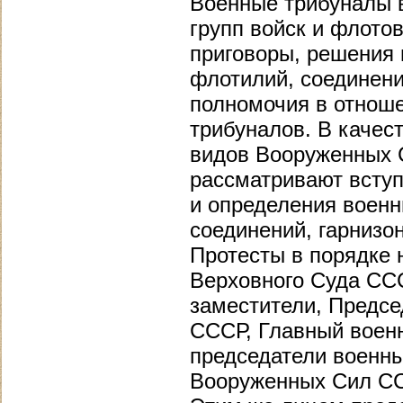
Военные трибуналы 
групп войск и флото
приговоры, решения 
флотилий, соединени
полномочия в отнош
трибуналов. В качес
видов Вооруженных С
рассматривают вступ
и определения военн
соединений, гарнизо
Протесты в порядке 
Верховного Суда ССС
заместители, Предсе
СССР, Главный военн
председатели военны
Вооруженных Сил ССС