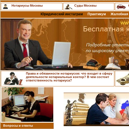
Нотариусы Москвы
Суды Москвы
Юридический инстаграм
Практикум
Жалобная 
Права и обязанности нотариусов: что входит в сферу
деятельности нотариальных контор? В чем состоит
ответственность нотариуса?
Вопросы и ответы