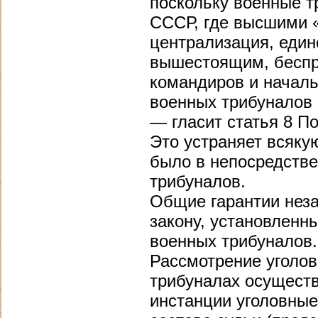
поскольку военные 
СССР, где высшими 
централизация, еди
вышестоящим, беспр
командиров и началь
военных трибуналов 
— гласит статья 8 П
Это устраняет всяку
было в непосредств
трибуналов.
Общие гарантии неза
закону, установленн
военных трибуналов.
Рассмотрение уголов
трибуналах осуществ
инстанции уголовные