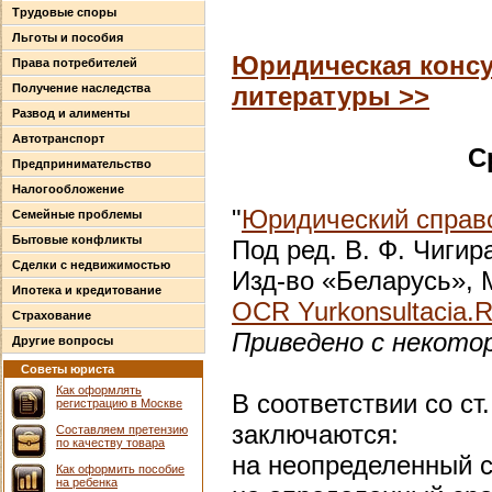
Трудовые споры
Льготы и пособия
Юридическая консу
Права потребителей
Получение наследства
литературы >>
Развод и алименты
Автотранспорт
С
Предпринимательство
Налогообложение
"
Юридический справо
Семейные проблемы
Бытовые конфликты
Под ред. В. Ф. Чигир
Сделки с недвижимостью
Изд-во «Беларусь», М
Ипотека и кредитование
OCR Yurkonsultacia.
Страхование
Приведено с некото
Другие вопросы
Советы юриста
Как оформлять
В соответствии со с
регистрацию в Москве
заключаются:
Составляем претензию
по качеству товара
на неопределенный с
Как оформить пособие
на ребенка