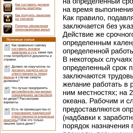
на определенный срок
Как составить договор
на время выполнени
аренды квартиры
Как получить лицензию
Как правило, подав
на торговлю
заключается без указ
Порядок оформления
перепланировки жилья
Действие же срочног
Полезные статьи
определенным кален
Как правильно самому
составить исковое
определенной работ
заявление в суд
, какие при
этом потребуются документы и
В некоторых случаях
справки.
определенный срок п
Должен ли поручитель по
договору кредита нести
ответственность перед
заключаются трудов
банком
в случае смерти
должника?
желание работать в 
Что лучше предпринять
ним местностях; на 
автолюбителю при мелких
повреждениях автомобиля
во дворе? Рассмотрим
океана. Рабочим и с
варианты.
предоставляются оп
Есть ли преимущества от
страхования гражданской
(надбавки к заработ
ответственности владельца
квартиры
? Или это только
лишняя трата денег?
порядок назначения 