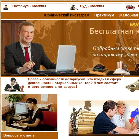
Нотариусы Москвы
Суды Москвы
Юридический инстаграм
Практикум
Жалобная 
Права и обязанности нотариусов: что входит в сферу
деятельности нотариальных контор? В чем состоит
ответственность нотариуса?
Вопросы и ответы